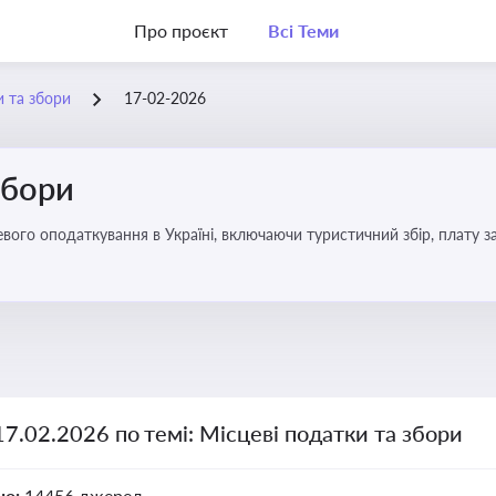
Про проєкт
Всі Теми
и та збори
17-02-2026
збори
17.02.2026 по темі: Місцеві податки та збори
но:
14456 джерел