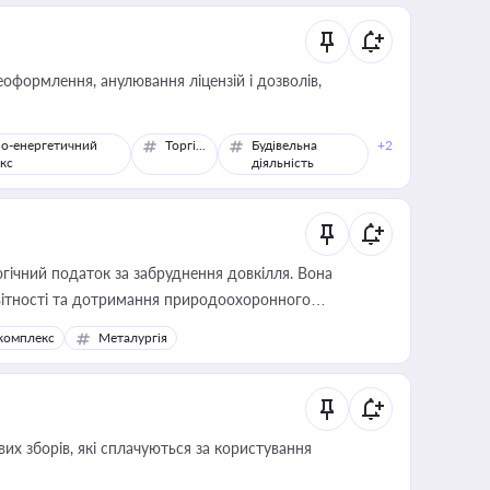
оформлення, анулювання ліцензій і дозволів,
о-енергетичний
Торгівля
Будівельна
+2
кс
діяльність
гічний податок за забруднення довкілля. Вона
звітності та дотримання природоохоронного
комплекс
Металургія
их зборів, які сплачуються за користування