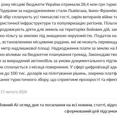
6 року місцеві бюджети України отримали 28,4 млн грн турист
Лідерами за надходженнями стали Львівська, Івано-Франківсь
 збір сплачують усі тимчасові гості, окрім ветеранів війни т
ристичної інфраструктури та популяризацію регіонів. Пільги
родовжують діяти для земель на територіях бойових дій, за
ано пільгу за землею під знищеною нерухомістю. Податок на
, встановленими місцевими радами, які не можуть перевищув
 метр надлишкової площі. Надходження плати за землю на Во
но впливає на бюджетне планування громад. Законодавство
я за викрадений автомобіль за умови документального підт
к сплачується з місяця повернення. У сфері цифровізації ад
я до 100 тис. доларів на пілотування рішень, зокрема платф
ання туристичного збору, що сприятиме прозорості та ефект
,
17 лютого 2026
Повний AI-огляд дня та посилання на всі новини, статті, віде
сформований цей підсумо