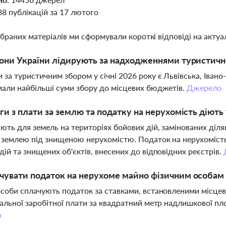
38 публікацій за 17 лютого
ібраних матеріалів ми сформували короткі відповіді на актуал
іони України лідирують за надходженнями туристично
 за туристичним збором у січні 2026 року є Львівська, Івано
мали найбільші суми збору до місцевих бюджетів.
Джерело
ьги з плати за землю та податку на нерухомість діють 
іють для земель на територіях бойових дій, замінованих діл
а землею під знищеною нерухомістю. Податок на нерухомість 
дій та знищених об'єктів, внесених до відповідних реєстрів.
чувати податок на нерухоме майно фізичним особам 
особи сплачують податок за ставками, встановленими місце
мальної заробітної плати за квадратний метр надлишкової пло
о