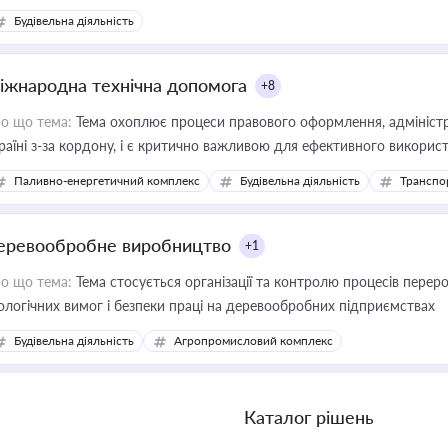
Будівельна діяльність
іжнародна технічна допомога
+8
о що тема:
Тема охоплює процеси правового оформлення, адміністр
раїні з-за кордону, і є критично важливою для ефективного використ
фраструктурних проєктів
Паливно-енергетичний комплекс
Будівельна діяльність
Транспо
еревообробне виробництво
+1
о що тема:
Тема стосується організації та контролю процесів перер
ологічних вимог і безпеки праці на деревообробних підприємствах
Будівельна діяльність
Агропромисловий комплекс
Каталог рішень