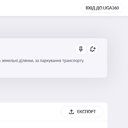
ВХІД ДО LIGA360
Тема охоплює систему місцевого оподаткування в Україні, включаючи туристичний збір, плату за земельні ділянки, за паркування транспорту
ЕКСПОРТ