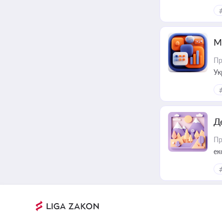
М
Пр
Ук
ін
Д
Пр
ек