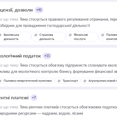
цензії, дозволи
+41
о що тема:
Тема стосується правового регулювання отримання, пере
обхідних для провадження господарської діяльності
Банківська
Страхова
Фінансові
Паливн
діяльність
діяльність
послуги
компле
кологічний податок
+11
о що тема:
Тема стосується обов’язку підприємств сплачувати еколо
жлива для екологічного контролю бізнесу, формування фінансової 
конодавства
Паливно-енергетичний комплекс
Транспорт
Агропромисловий 
ентні платежі
+7
о що тема:
Тема рентних платежів стосується обов’язкових податков
иродними ресурсами — надрами, водою, лісами