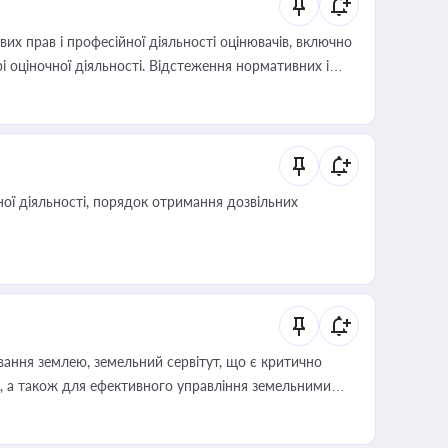
х прав і професійної діяльності оцінювачів, включно
і оціночної діяльності. Відстеження нормативних і
иста або бухгалтера під час оподаткування,
 статусу суб'єктів оціночної діяльності
ої діяльності, порядок отримання дозвільних
ування землею, земельний сервітут, що є критично
, а також для ефективного управління земельними