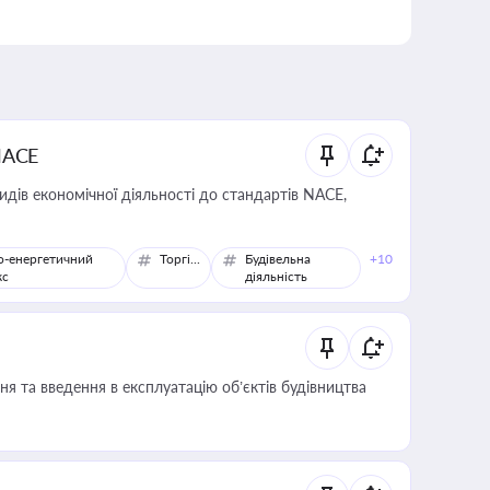
NACE
идів економічної діяльності до стандартів NACE,
о-енергетичний
Торгівля
Будівельна
+10
кс
діяльність
я та введення в експлуатацію об’єктів будівництва