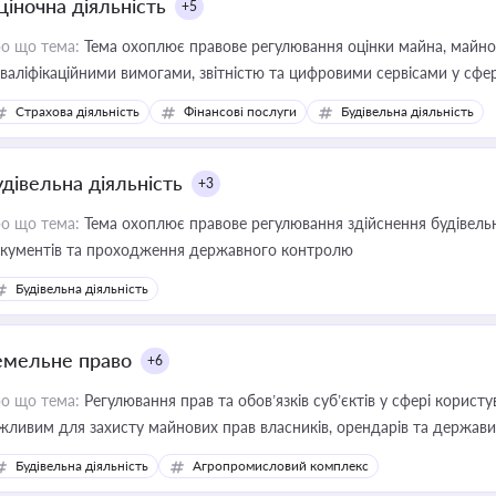
ціночна діяльність
+5
о що тема:
Тема охоплює правове регулювання оцінки майна, майнови
кваліфікаційними вимогами, звітністю та цифровими сервісами у сфер
дійних змін у цій сфері корисне для власника бізнесу, керівника, юр
Страхова діяльність
Фінансові послуги
Будівельна діяльність
иватизації, оренди державного майна, корпоративних угод і перевірки
удівельна діяльність
+3
о що тема:
Тема охоплює правове регулювання здійснення будівельн
кументів та проходження державного контролю
Будівельна діяльність
емельне право
+6
о що тема:
Регулювання прав та обов’язків суб’єктів у сфері корист
жливим для захисту майнових прав власників, орендарів та держави
сурсами
Будівельна діяльність
Агропромисловий комплекс