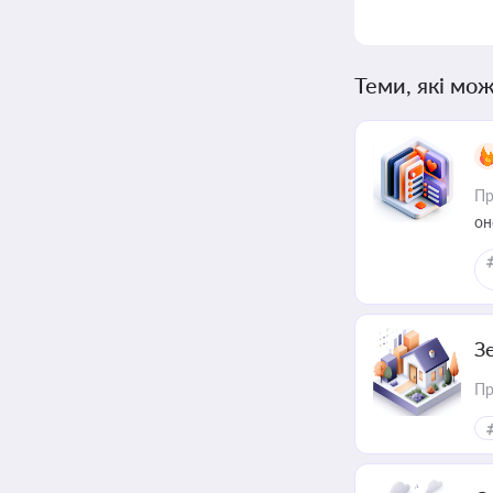
Теми, які мож
Пр
он
З
Пр