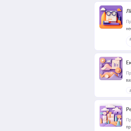
Лі
Пр
не
Е
Пр
ва
за
Р
Пр
пр