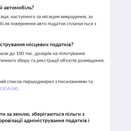
й автомобіль?
яця, наступного за місяцем викрадення, за
сля повернення авто податок сплачується з
істрування місцевих податків?
мали до 100 тис. доларів на пілотування
чного збору та реєстрації об'єктів розміщення.
вний список першоджерел з посиланнями та
 LIGA360.
и за землю, зберігаються пільги з
овізації адміністрування податків і