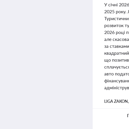
У січні 202
2025 року. 
Туристичний
розвиток ту
2026 році п
але скасов
за ставками
квадратний
що позитив
сплачуєтьс
авто подато
фінансуванн
адмініструв
LIGA ZAKON