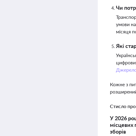
Чи потр
Транспор
умови на
місяця п
Які ста
Українсь
цифрових
Джерел
Кожне з пи
розширений
Стисло про
У 2026 ро
місцевих 
зборів