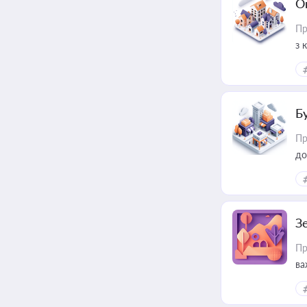
О
Пр
з 
ме
пр
Б
Пр
до
З
Пр
ва
ре