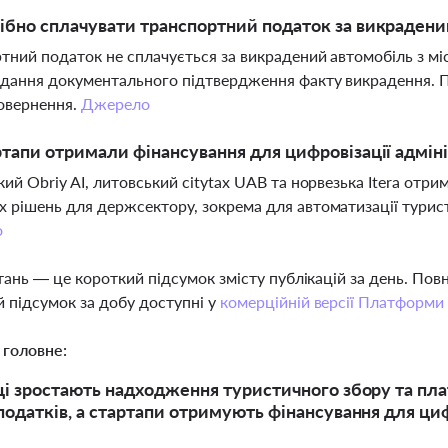
ібно сплачувати транспортний податок за викрадени
тний податок не сплачується за викрадений автомобіль з міс
дання документального підтвердження факту викрадення. Пі
овернення.
Джерело
ртапи отримали фінансування для цифровізації адмін
кий Obriy AI, литовський citytax UAB та норвезька Itera отри
 рішень для держсектору, зокрема для автоматизації туристи
о
тань — це короткий підсумок змісту публікацій за день. По
 підсумок за добу доступні у
комерційній версії Платформи
 головне:
ці зростають надходження туристичного збору та плат
податків, а стартапи отримують фінансування для цифр