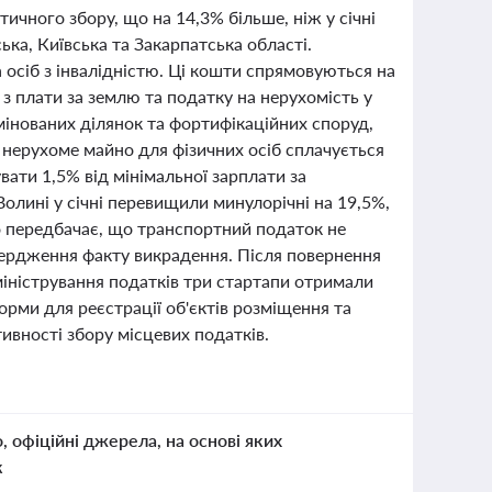
ичного збору, що на 14,3% більше, ніж у січні
ка, Київська та Закарпатська області.
а осіб з інвалідністю. Ці кошти спрямовуються на
 з плати за землю та податку на нерухомість у
мінованих ділянок та фортифікаційних споруд,
 нерухоме майно для фізичних осіб сплачується
ати 1,5% від мінімальної зарплати за
лині у січні перевищили минулорічні на 19,5%,
 передбачає, що транспортний податок не
вердження факту викрадення. Після повернення
міністрування податків три стартапи отримали
орми для реєстрації об'єктів розміщення та
ивності збору місцевих податків.
о, офіційні джерела, на основі яких
к