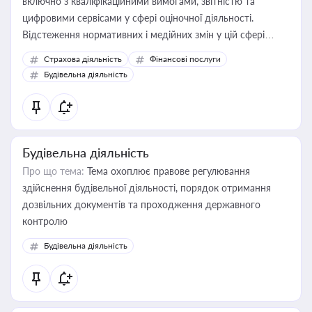
включно з кваліфікаційними вимогами, звітністю та
цифровими сервісами у сфері оціночної діяльності.
Відстеження нормативних і медійних змін у цій сфері
корисне для власника бізнесу, керівника, юриста або
Страхова діяльність
Фінансові послуги
бухгалтера під час оподаткування, приватизації, оренди
Будівельна діяльність
державного майна, корпоративних угод і перевірки
статусу суб'єктів оціночної діяльності
Будівельна діяльність
Про що тема:
Тема охоплює правове регулювання
здійснення будівельної діяльності, порядок отримання
дозвільних документів та проходження державного
контролю
Будівельна діяльність