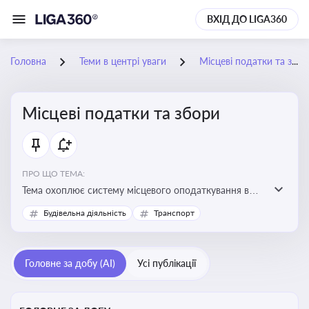
ВХІД ДО LIGA360
Головна
Теми в центрі уваги
Місцеві податки та збори
Місцеві податки та збори
ПРО ЩО ТЕМА:
Тема охоплює систему місцевого оподаткування в
Україні, включаючи туристичний збір, плату за
Будівельна діяльність
Транспорт
земельні ділянки, за паркування транспорту
Головне за добу (AI)
Усі публікації