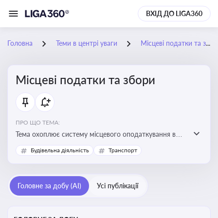
ВХІД ДО LIGA360
Головна
Теми в центрі уваги
Місцеві податки та збори
Місцеві податки та збори
ПРО ЩО ТЕМА:
Тема охоплює систему місцевого оподаткування в
Україні, включаючи туристичний збір, плату за
Будівельна діяльність
Транспорт
земельні ділянки, за паркування транспорту
Головне за добу (AI)
Усі публікації