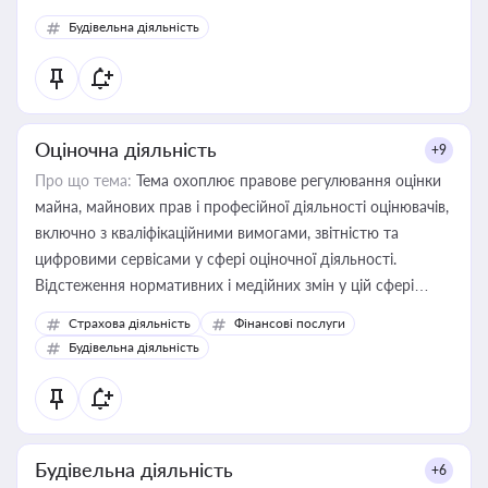
Будівельна діяльність
Оціночна діяльність
+9
Про що тема:
Тема охоплює правове регулювання оцінки
майна, майнових прав і професійної діяльності оцінювачів,
включно з кваліфікаційними вимогами, звітністю та
цифровими сервісами у сфері оціночної діяльності.
Відстеження нормативних і медійних змін у цій сфері
корисне для власника бізнесу, керівника, юриста або
Страхова діяльність
Фінансові послуги
бухгалтера під час оподаткування, приватизації, оренди
Будівельна діяльність
державного майна, корпоративних угод і перевірки
статусу суб'єктів оціночної діяльності
Будівельна діяльність
+6