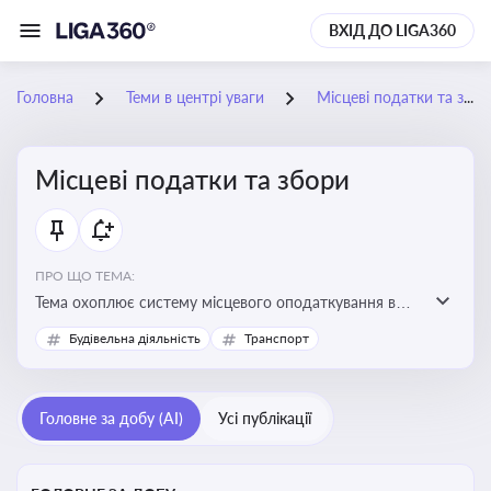
ВХІД ДО LIGA360
Головна
Теми в центрі уваги
Місцеві податки та збори
Місцеві податки та збори
ПРО ЩО ТЕМА:
Тема охоплює систему місцевого оподаткування в
Україні, включаючи туристичний збір, плату за
Будівельна діяльність
Транспорт
земельні ділянки, за паркування транспорту
Головне за добу (AI)
Усі публікації