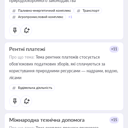
природоохоронного законодавства
Паливно-енергетичний комплекс
Транспорт
Агропромисловий комплекс
+1
Рентні платежі
+11
Про що тема:
Тема рентних платежів стосується
обов’язкових податкових зборів, які сплачуються за
користування природними ресурсами — надрами, водою,
лісами
Будівельна діяльність
Міжнародна технічна допомога
+15
Про що тема:
Тема охоплює процеси правового