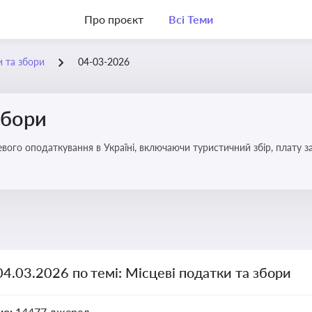
Про проєкт
Всі Теми
и та збори
04-03-2026
збори
04.03.2026 по темі: Місцеві податки та збори
но:
14477 джерел