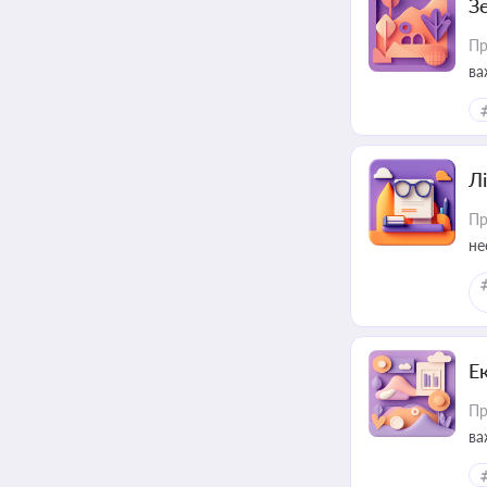
З
Пр
ва
ре
Лі
Пр
не
Е
Пр
ва
за