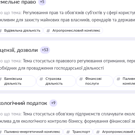
емельне право
+5
о що тема:
Регулювання прав та обов’язків суб’єктів у сфері корист
жливим для захисту майнових прав власників, орендарів та держави
сурсами
Будівельна діяльність
Агропромисловий комплекс
цензії, дозволи
+53
о що тема:
Тема стосується правового регулювання отримання, пере
обхідних для провадження господарської діяльності
Банківська
Страхова
Фінансові
Паливн
діяльність
діяльність
послуги
компле
кологічний податок
+9
о що тема:
Тема стосується обов’язку підприємств сплачувати еколо
жлива для екологічного контролю бізнесу, формування фінансової 
конодавства
Паливно-енергетичний комплекс
Транспорт
Агропромисловий 