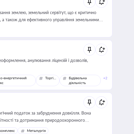
ування землею, земельний сервітут, що є критично
, а також для ефективного управління земельними
оформлення, анулювання ліцензій і дозволів,
о-енергетичний
Торгівля
Будівельна
+2
кс
діяльність
гічний податок за забруднення довкілля. Вона
звітності та дотримання природоохоронного
комплекс
Металургія