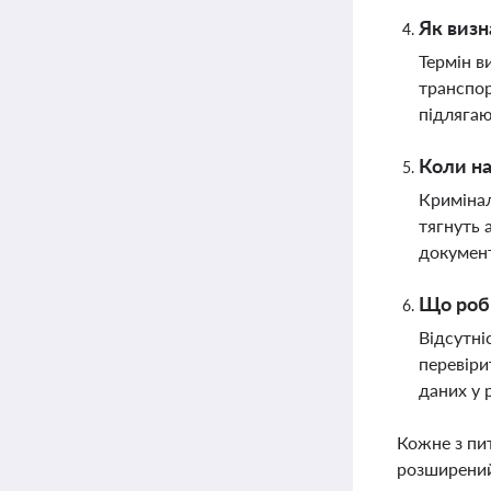
Як визн
Термін в
транспор
підлягаю
Коли на
Кримінал
тягнуть 
докумен
Що роби
Відсутні
перевіри
даних у 
Кожне з пи
розширений