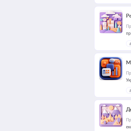
Р
Пр
пр
М
Пр
Ук
ін
Д
Пр
ек