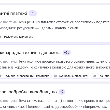
ентні платежі
+10
о що тема:
Тема рентних платежів стосується обов’язкових податков
иродними ресурсами — надрами, водою, лісами
Будівельна діяльність
іжнародна технічна допомога
+13
о що тема:
Тема охоплює процеси правового оформлення, адміністр
раїні з-за кордону, і є критично важливою для ефективного використ
фраструктурних проєктів
Паливно-енергетичний комплекс
Будівельна діяльність
Транспо
еревообробне виробництво
+2
о що тема:
Тема стосується організації та контролю процесів перер
ологічних вимог і безпеки праці на деревообробних підприємствах