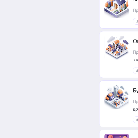
Пр
О
Пр
з 
ме
пр
Б
Пр
до