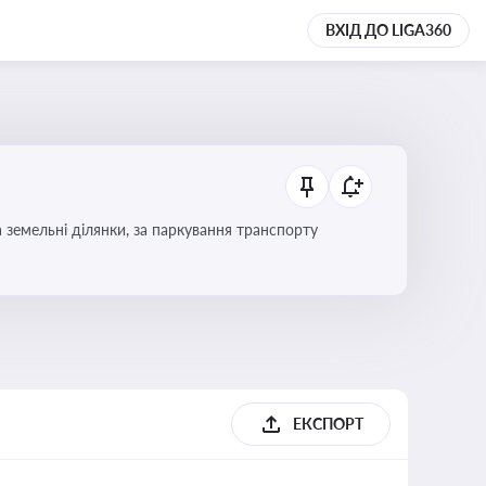
ВХІД ДО LIGA360
Тема охоплює систему місцевого оподаткування в Україні, включаючи туристичний збір, плату за земельні ділянки, за паркування транспорту
ЕКСПОРТ