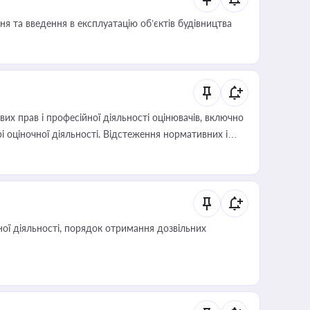
я та введення в експлуатацію об’єктів будівництва
х прав і професійної діяльності оцінювачів, включно
і оціночної діяльності. Відстеження нормативних і
иста або бухгалтера під час оподаткування,
 статусу суб'єктів оціночної діяльності
ої діяльності, порядок отримання дозвільних