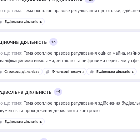
о що тема:
Тема охоплює правове регулювання підготовки, здійсненн
Будівельна діяльність
ціночна діяльність
+8
о що тема:
Тема охоплює правове регулювання оцінки майна, майнови
кваліфікаційними вимогами, звітністю та цифровими сервісами у сфер
дійних змін у цій сфері корисне для власника бізнесу, керівника, юр
Страхова діяльність
Фінансові послуги
Будівельна діяльність
иватизації, оренди державного майна, корпоративних угод і перевірки
удівельна діяльність
+4
о що тема:
Тема охоплює правове регулювання здійснення будівельн
кументів та проходження державного контролю
Будівельна діяльність