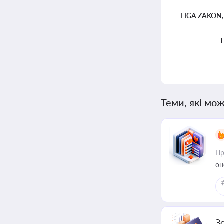
LIGA ZAKON
Теми, які мож
Пр
он
З