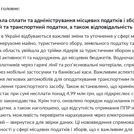
 головне:
ла сплати та адміністрування місцевих податків і збо
 та транспортний податки, а також відповідальність
 в Україні відбуваються важливі зміни та уточнення у сфері 
нерухоме майно, туристичного збору, земельного податку та
 область увійшла до трійки лідерів за туристичним збором у
ї активності та надходжень до місцевих бюджетів. Водноча
латників через гарячі лінії та роз’яснювальні матеріали, сп
ез мобільні застосунки та банківські каси. Важливим аспек
ня легкових автомобілів для оподаткування транспортним по
лення транспортного засобу. Також встановлено, що криміна
астає при сумі несплати понад 4,99 млн грн, що підкреслює
о законодавства. Крім того, оновлено порядок надсилання 
атки, а також наголошено, що відсутність отримання ППР не
ають можливість перевірити нарахування через електронний к
й – звернутися для звірки даних. Ці нововведення спрямован
ності у сфері місцевих податків і зборів, що є важливим дл