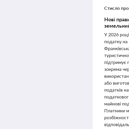
Стисло про
Нові прави
земельний
У 2026 році
податку на 
Франківська
туристично
підтримує п
зокрема чер
використан
або виготов
податків н
податковог
майнові под
Платники м
розбіжносте
відповідаль