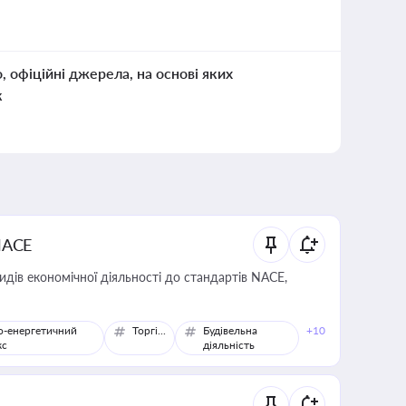
о, офіційні джерела, на основі яких
к
NACE
идів економічної діяльності до стандартів NACE,
о-енергетичний
Торгівля
Будівельна
+10
кс
діяльність