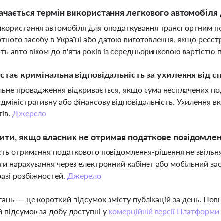
ачається термін використання легкового автомобіля
икористання автомобіля для оподаткування транспортним п
тного засобу в Україні або датою виготовлення, якщо реєст
ть авто віком до п'яти років із середньоринковою вартістю 
стає кримінальна відповідальність за ухилення від с
ьне провадження відкривається, якщо сума несплачених под
адміністративну або фінансову відповідальність. Ухилення в
тів.
Джерело
ти, якщо власник не отримав податкове повідомлен
сть отримання податкового повідомлення-рішення не звільня
ти нарахування через електронний кабінет або мобільний зас
разі розбіжностей.
Джерело
тань — це короткий підсумок змісту публікацій за день. По
 підсумок за добу доступні у
комерційній версії Платформи