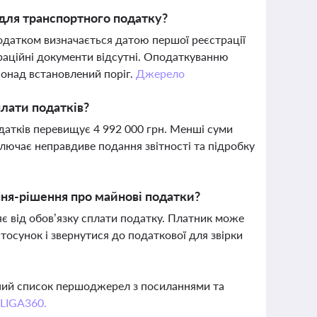
 для транспортного податку?
одатком визначається датою першої реєстрації
раційні документи відсутні. Оподаткуванню
понад встановлений поріг.
Джерело
плати податків?
атків перевищує 4 992 000 грн. Менші суми
ключає неправдиве подання звітності та підробку
ня-рішення про майнові податки?
є від обов’язку сплати податку. Платник може
тосунок і звернутися до податкової для звірки
вний список першоджерел з посиланнями та
 LIGA360.