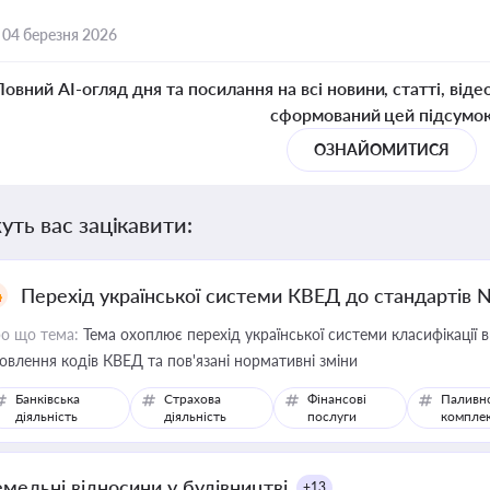
,
04 березня 2026
Повний AI-огляд дня та посилання на всі новини, статті, віде
сформований цей підсумо
ОЗНАЙОМИТИСЯ
уть вас зацікавити:
Перехід української системи КВЕД до стандартів 
о що тема:
Тема охоплює перехід української системи класифікації в
овлення кодів КВЕД та пов'язані нормативні зміни
Банківська
Страхова
Фінансові
Паливн
діяльність
діяльність
послуги
компле
емельні відносини у будівництві
+13