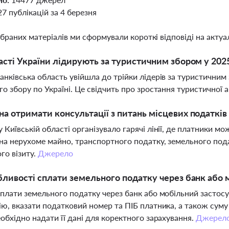
27 публікацій за 4 березня
ібраних матеріалів ми сформували короткі відповіді на актуал
асті України лідирують за туристичним збором у 202
анківська область увійшла до трійки лідерів за туристичним
го збору по Україні. Це свідчить про зростання туристичної а
а отримати консультації з питань місцевих податків 
 Київській області організувало гарячі лінії, де платники м
на нерухоме майно, транспортного податку, земельного пода
го візиту.
Джерело
бливості сплати земельного податку через банк або 
сплати земельного податку через банк або мобільний застос
ію, вказати податковий номер та ПІБ платника, а також суму
еобхідно надати її дані для коректного зарахування.
Джерел