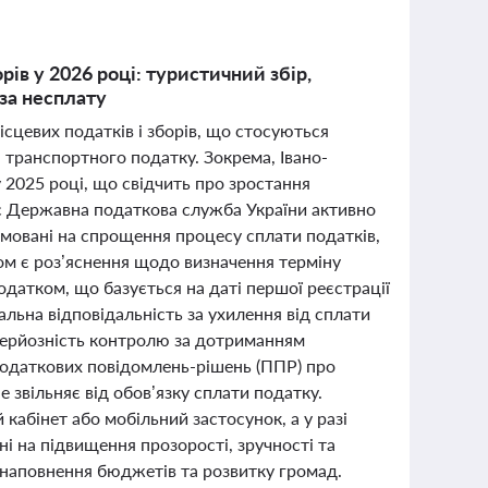
рів у 2026 році: туристичний збір,
 за несплату
місцевих податків і зборів, що стосуються
 транспортного податку. Зокрема, Івано-
 2025 році, що свідчить про зростання
с Державна податкова служба України активно
рямовані на спрощення процесу сплати податків,
том є роз’яснення щодо визначення терміну
датком, що базується на даті першої реєстрації
льна відповідальність за ухилення від сплати
 серйозність контролю за дотриманням
податкових повідомлень-рішень (ППР) про
 звільняє від обов’язку сплати податку.
абінет або мобільний застосунок, а у разі
і на підвищення прозорості, зручності та
я наповнення бюджетів та розвитку громад.