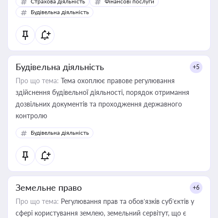
Страхова діяльність
Фінансові послуги
бухгалтера під час оподаткування, приватизації, оренди
Будівельна діяльність
державного майна, корпоративних угод і перевірки
статусу суб'єктів оціночної діяльності
Будівельна діяльність
+5
Про що тема:
Тема охоплює правове регулювання
здійснення будівельної діяльності, порядок отримання
дозвільних документів та проходження державного
контролю
Будівельна діяльність
Земельне право
+6
Про що тема:
Регулювання прав та обов’язків суб’єктів у
сфері користування землею, земельний сервітут, що є