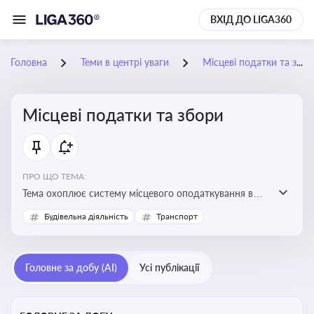
ВХІД ДО LIGA360
Головна
Теми в центрі уваги
Місцеві податки та збори
Місцеві податки та збори
ПРО ЩО ТЕМА:
Тема охоплює систему місцевого оподаткування в
Україні, включаючи туристичний збір, плату за
Будівельна діяльність
Транспорт
земельні ділянки, за паркування транспорту
Головне за добу (AI)
Усі публікації