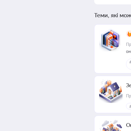
Теми, які мож
Пр
он
З
Пр
О