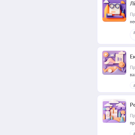
Лі
Пр
не
Е
Пр
ва
за
Р
Пр
пр