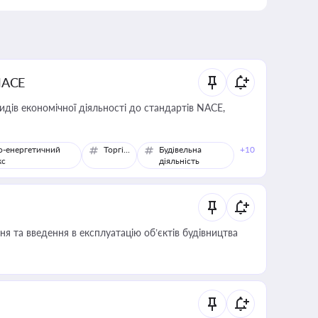
NACE
идів економічної діяльності до стандартів NACE,
о-енергетичний
Торгівля
Будівельна
+10
кс
діяльність
я та введення в експлуатацію об’єктів будівництва