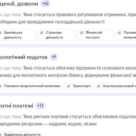
цензії, дозволи
+62
о що тема:
Тема стосується правового регулювання отримання, пере
обхідних для провадження господарської діяльності
Банківська
Страхова
Фінансові
Паливн
діяльність
діяльність
послуги
компле
кологічний податок
+9
о що тема:
Тема стосується обов’язку підприємств сплачувати еколо
жлива для екологічного контролю бізнесу, формування фінансової 
конодавства
Паливно-енергетичний комплекс
Транспорт
Агропромисловий 
ентні платежі
+11
о що тема:
Тема рентних платежів стосується обов’язкових податков
иродними ресурсами — надрами, водою, лісами
Будівельна діяльність