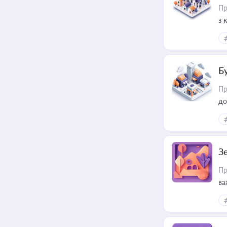
Пр
з 
ме
пр
Б
Пр
до
З
Пр
ва
ре