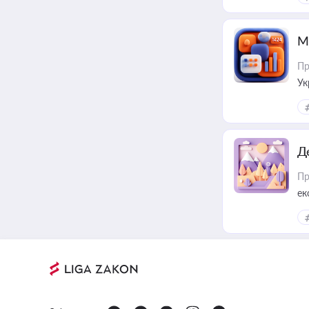
М
Пр
Ук
ін
Д
Пр
ек