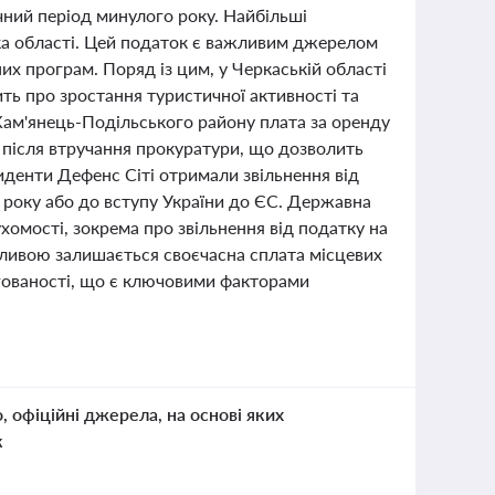
чний період минулого року. Найбільші
ка області. Цей податок є важливим джерелом
их програм. Поряд із цим, у Черкаській області
ить про зростання туристичної активності та
Кам'янець-Подільського району плата за оренду
 після втручання прокуратури, що дозволить
денти Дефенс Сіті отримали звільнення від
 року або до вступу України до ЄС. Державна
омості, зокрема про звільнення від податку на
жливою залишається своєчасна сплата місцевих
оргованості, що є ключовими факторами
о, офіційні джерела, на основі яких
к