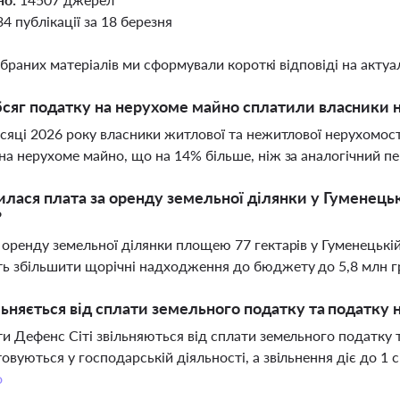
34 публікації за 18 березня
ібраних матеріалів ми сформували короткі відповіді на актуал
сяг податку на нерухоме майно сплатили власники н
ісяці 2026 року власники житлової та нежитлової нерухомос
на нерухоме майно, що на 14% більше, ніж за аналогічний п
илася плата за оренду земельної ділянки у Гуменець
?
 оренду земельної ділянки площею 77 гектарів у Гуменецькій
ь збільшити щорічні надходження до бюджету до 5,8 млн г
льняється від сплати земельного податку та податку
и Дефенс Сіті звільняються від сплати земельного податку т
овуються у господарській діяльності, а звільнення діє до 1 с
о