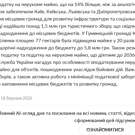
датку на нерухоме майно, що на 14% більше, ніж за аналогі
я забезпечили Київ, Київська, Львівська та Дніпропетровсь
я місцевих громад для розвитку інфраструктури та соціальн
ці надійшло понад 1,5 млн грн туристичного збору, що свідч
надходження до місцевих бюджетів. У Гуменецькій громаді 
ділянки площею 77 гектарів була підвищена майже у 20 разів
щорічні надходження до бюджету до 5,8 млн грн. Також рези
 податку та податку на нерухоме майно, що діятиме до 2036
служба України нагадує про особливості оподаткування нерух
айно для об'єктів, пошкоджених унаслідок бойових дій. Ва
зборів, а також активна робота з мінімізації податкової заб
о наповнення місцевих бюджетів та розвитку громад.
,
18 березня 2026
Повний AI-огляд дня та посилання на всі новини, статті, віде
сформований цей підсумо
ОЗНАЙОМИТИСЯ