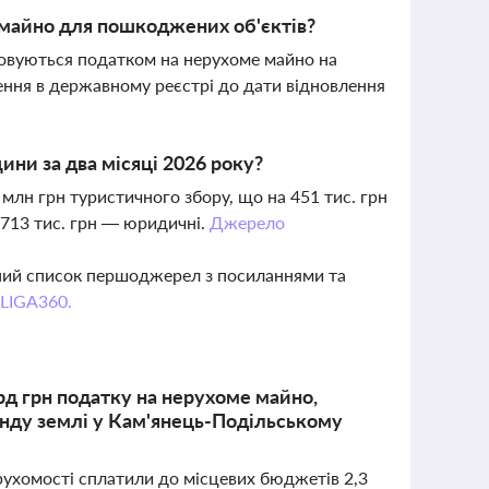
е майно для пошкоджених об'єктів?
ковуються податком на нерухоме майно на
ження в державному реєстрі до дати відновлення
ни за два місяці 2026 року?
млн грн туристичного збору, що на 451 тис. грн
а 713 тис. грн — юридичні.
Джерело
вний список першоджерел з посиланнями та
 LIGA360.
рд грн податку на нерухоме майно,
ренду землі у Кам'янець-Подільському
рухомості сплатили до місцевих бюджетів 2,3