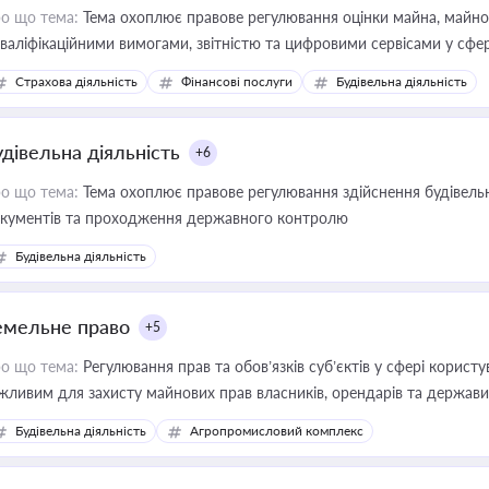
о що тема:
Тема охоплює правове регулювання оцінки майна, майнови
кваліфікаційними вимогами, звітністю та цифровими сервісами у сфер
дійних змін у цій сфері корисне для власника бізнесу, керівника, юр
Страхова діяльність
Фінансові послуги
Будівельна діяльність
иватизації, оренди державного майна, корпоративних угод і перевірки
удівельна діяльність
+6
о що тема:
Тема охоплює правове регулювання здійснення будівельн
кументів та проходження державного контролю
Будівельна діяльність
емельне право
+5
о що тема:
Регулювання прав та обов’язків суб’єктів у сфері корист
жливим для захисту майнових прав власників, орендарів та держави
сурсами
Будівельна діяльність
Агропромисловий комплекс