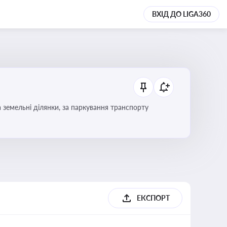
ВХІД ДО LIGA360
Тема охоплює систему місцевого оподаткування в Україні, включаючи туристичний збір, плату за земельні ділянки, за паркування транспорту
ЕКСПОРТ