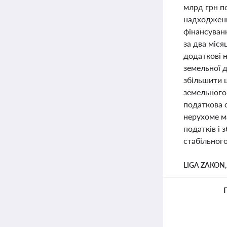
млрд грн по
надходженн
фінансуванн
за два міся
додаткові 
земельної 
збільшити 
земельного
податкова 
нерухоме м
податків і 
стабільног
LIGA ZAKON