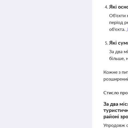
Які осн
Об'єкти 
період р
об'єкта.
Які сум
За два м
більше, 
Кожне з пи
розширений
Стисло про
За два мі
туристичн
районі зр
Упродовж с