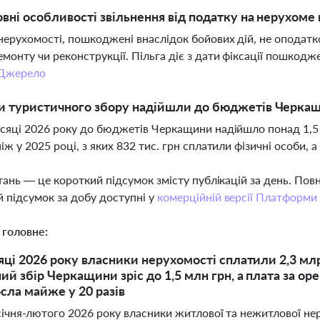
овні особливості звільнення від податку на нерухом
нерухомості, пошкоджені внаслідок бойових дій, не оподат
емонту чи реконструкції. Пільга діє з дати фіксації пошкод
Джерело
и туристичного збору надійшли до бюджетів Черкащи
ісяці 2026 року до бюджетів Черкащини надійшло понад 1,5 
ніж у 2025 році, з яких 832 тис. грн сплатили фізичні особи, 
тань — це короткий підсумок змісту публікацій за день. По
 підсумок за добу доступні у
комерційній версії Платформи
 головне:
сяці 2026 року власники нерухомості сплатили 2,3 мл
ий збір Черкащини зріс до 1,5 млн грн, а плата за о
осла майже у 20 разів
ічня-лютого 2026 року власники житлової та нежитлової не