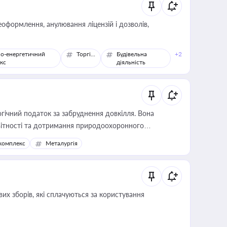
оформлення, анулювання ліцензій і дозволів,
о-енергетичний
Торгівля
Будівельна
+2
кс
діяльність
гічний податок за забруднення довкілля. Вона
звітності та дотримання природоохоронного
комплекс
Металургія
их зборів, які сплачуються за користування