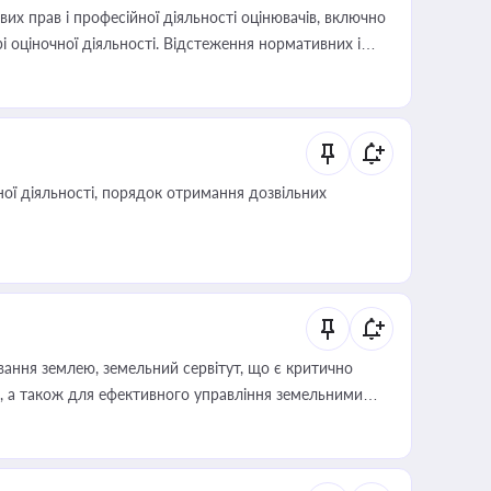
х прав і професійної діяльності оцінювачів, включно
і оціночної діяльності. Відстеження нормативних і
иста або бухгалтера під час оподаткування,
 статусу суб'єктів оціночної діяльності
ої діяльності, порядок отримання дозвільних
ування землею, земельний сервітут, що є критично
, а також для ефективного управління земельними