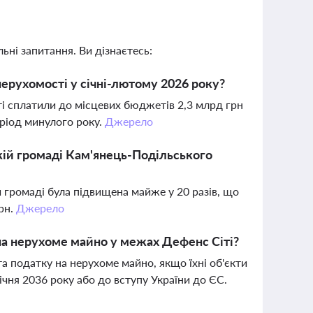
ьні запитання. Ви дізнаєтесь:
ерухомості у січні-лютому 2026 року?
ті сплатили до місцевих бюджетів 2,3 млрд грн
еріод минулого року.
Джерело
кій громаді Кам'янець-Подільського
 громаді була підвищена майже у 20 разів, що
рн.
Джерело
 на нерухоме майно у межах Дефенс Сіті?
а податку на нерухоме майно, якщо їхні об'єкти
ічня 2036 року або до вступу України до ЄС.