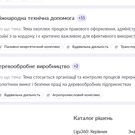
іжнародна технічна допомога
+15
о що тема:
Тема охоплює процеси правового оформлення, адміністр
раїні з-за кордону, і є критично важливою для ефективного використ
фраструктурних проєктів
Паливно-енергетичний комплекс
Будівельна діяльність
Транспо
еревообробне виробництво
+2
о що тема:
Тема стосується організації та контролю процесів перер
ологічних вимог і безпеки праці на деревообробних підприємствах
Будівельна діяльність
Агропромисловий комплекс
Каталог рішень
Liga360: Керівник
Зн