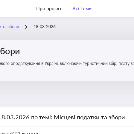
Про проєкт
Всі Теми
и та збори
18-03-2026
збори
18.03.2026 по темі: Місцеві податки та збори
но:
14507 джерел