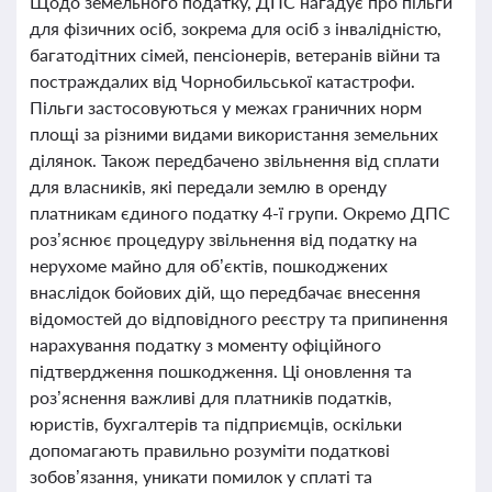
Щодо земельного податку, ДПС нагадує про пільги
для фізичних осіб, зокрема для осіб з інвалідністю,
багатодітних сімей, пенсіонерів, ветеранів війни та
постраждалих від Чорнобильської катастрофи.
Пільги застосовуються у межах граничних норм
площі за різними видами використання земельних
ділянок. Також передбачено звільнення від сплати
для власників, які передали землю в оренду
платникам єдиного податку 4-ї групи. Окремо ДПС
роз’яснює процедуру звільнення від податку на
нерухоме майно для об’єктів, пошкоджених
внаслідок бойових дій, що передбачає внесення
відомостей до відповідного реєстру та припинення
нарахування податку з моменту офіційного
підтвердження пошкодження. Ці оновлення та
роз’яснення важливі для платників податків,
юристів, бухгалтерів та підприємців, оскільки
допомагають правильно розуміти податкові
зобов’язання, уникати помилок у сплаті та