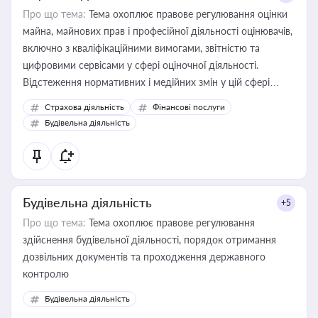
Про що тема:
Тема охоплює правове регулювання оцінки
майна, майнових прав і професійної діяльності оцінювачів,
включно з кваліфікаційними вимогами, звітністю та
цифровими сервісами у сфері оціночної діяльності.
Відстеження нормативних і медійних змін у цій сфері
корисне для власника бізнесу, керівника, юриста або
Страхова діяльність
Фінансові послуги
бухгалтера під час оподаткування, приватизації, оренди
Будівельна діяльність
державного майна, корпоративних угод і перевірки
статусу суб'єктів оціночної діяльності
Будівельна діяльність
+5
Про що тема:
Тема охоплює правове регулювання
здійснення будівельної діяльності, порядок отримання
дозвільних документів та проходження державного
контролю
Будівельна діяльність