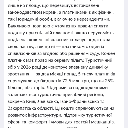
лише на площу, що перевищує встановлені
законодавством норми, а платниками є як фізичні,
так і юридичні особи, включно з нерезидентами.
Важливою новиною є уточнення правил сплати
податку при спільній власності: якщо нерухомість
поділена, кожен співвласник сплачує податок за
свою частку, а якщо ні — платником є один із
співвласників за згодою або рішенням суду. Кожен
платник має право на окрему пільгу. Туристичний
збір у 2026 році демонструє впевнену динаміку
зростання — за два місяці понад 5 тисяч платників
спрямували до бюджетів 72,5 млн грн, що на 25%
більше, ніж торік. Лідерами за надходженнями
залишаються туристично привабливі регіони,
зокрема Київ, Львівська, Івано-Франківська та
Закарпатська області. Ці кошти спрямовуються на
розвиток інфраструктури, підтримку туристичної
сфери та комфортні умови для гостей і мешканців.