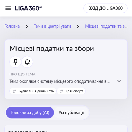
ВХІД ДО LIGA360
Головна
Теми в центрі уваги
Місцеві податки та збори
Місцеві податки та збори
ПРО ЩО ТЕМА:
Тема охоплює систему місцевого оподаткування в
Україні, включаючи туристичний збір, плату за
Будівельна діяльність
Транспорт
земельні ділянки, за паркування транспорту
Головне за добу (AI)
Усі публікації