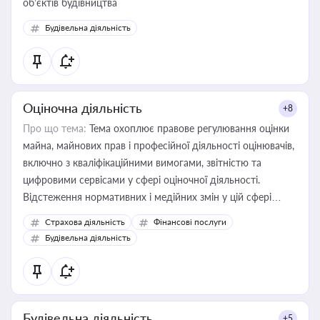
об’єктів будівництва
Будівельна діяльність
Оціночна діяльність
+8
Про що тема:
Тема охоплює правове регулювання оцінки
майна, майнових прав і професійної діяльності оцінювачів,
включно з кваліфікаційними вимогами, звітністю та
цифровими сервісами у сфері оціночної діяльності.
Відстеження нормативних і медійних змін у цій сфері
корисне для власника бізнесу, керівника, юриста або
Страхова діяльність
Фінансові послуги
бухгалтера під час оподаткування, приватизації, оренди
Будівельна діяльність
державного майна, корпоративних угод і перевірки
статусу суб'єктів оціночної діяльності
Будівельна діяльність
+5