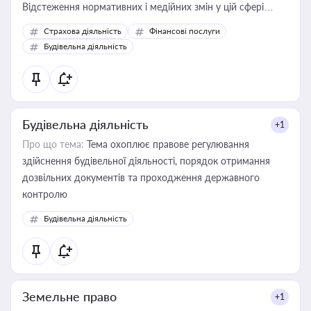
Відстеження нормативних і медійних змін у цій сфері
корисне для власника бізнесу, керівника, юриста або
Страхова діяльність
Фінансові послуги
бухгалтера під час оподаткування, приватизації, оренди
Будівельна діяльність
державного майна, корпоративних угод і перевірки
статусу суб'єктів оціночної діяльності
Будівельна діяльність
+1
Про що тема:
Тема охоплює правове регулювання
здійснення будівельної діяльності, порядок отримання
дозвільних документів та проходження державного
контролю
Будівельна діяльність
Земельне право
+1