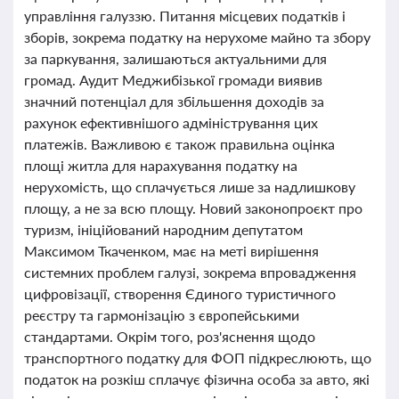
управління галуззю. Питання місцевих податків і
зборів, зокрема податку на нерухоме майно та збору
за паркування, залишаються актуальними для
громад. Аудит Меджибізької громади виявив
значний потенціал для збільшення доходів за
рахунок ефективнішого адміністрування цих
платежів. Важливою є також правильна оцінка
площі житла для нарахування податку на
нерухомість, що сплачується лише за надлишкову
площу, а не за всю площу. Новий законопроєкт про
туризм, ініційований народним депутатом
Максимом Ткаченком, має на меті вирішення
системних проблем галузі, зокрема впровадження
цифровізації, створення Єдиного туристичного
реєстру та гармонізацію з європейськими
стандартами. Окрім того, роз'яснення щодо
транспортного податку для ФОП підкреслюють, що
податок на розкіш сплачує фізична особа за авто, які