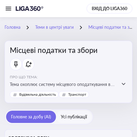
ВХІД ДО LIGA360
Головна
Теми в центрі уваги
Місцеві податки та збори
Місцеві податки та збори
ПРО ЩО ТЕМА:
Тема охоплює систему місцевого оподаткування в
Україні, включаючи туристичний збір, плату за
Будівельна діяльність
Транспорт
земельні ділянки, за паркування транспорту
Головне за добу (AI)
Усі публікації