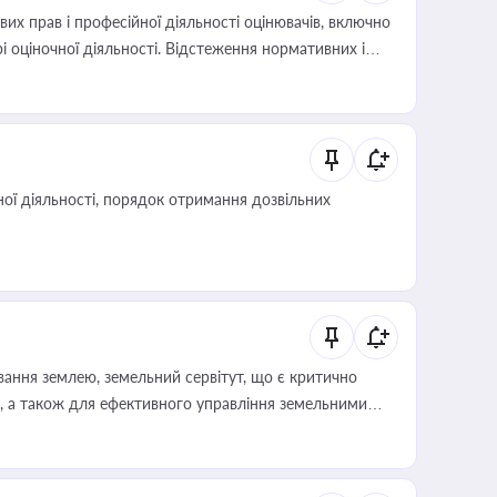
х прав і професійної діяльності оцінювачів, включно
і оціночної діяльності. Відстеження нормативних і
иста або бухгалтера під час оподаткування,
 статусу суб'єктів оціночної діяльності
ої діяльності, порядок отримання дозвільних
ування землею, земельний сервітут, що є критично
, а також для ефективного управління земельними