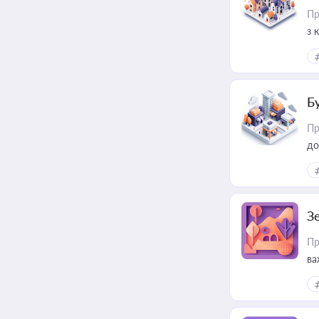
Пр
з 
ме
пр
Б
Пр
до
З
Пр
ва
ре