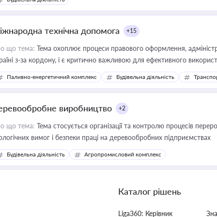
іжнародна технічна допомога
+15
о що тема:
Тема охоплює процеси правового оформлення, адміністр
раїні з-за кордону, і є критично важливою для ефективного використ
фраструктурних проєктів
Паливно-енергетичний комплекс
Будівельна діяльність
Транспо
еревообробне виробництво
+2
о що тема:
Тема стосується організації та контролю процесів перер
ологічних вимог і безпеки праці на деревообробних підприємствах
Будівельна діяльність
Агропромисловий комплекс
Каталог рішень
Liga360: Керівник
Зн