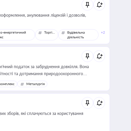
оформлення, анулювання ліцензій і дозволів,
о-енергетичний
Торгівля
Будівельна
+2
кс
діяльність
гічний податок за забруднення довкілля. Вона
звітності та дотримання природоохоронного
комплекс
Металургія
их зборів, які сплачуються за користування