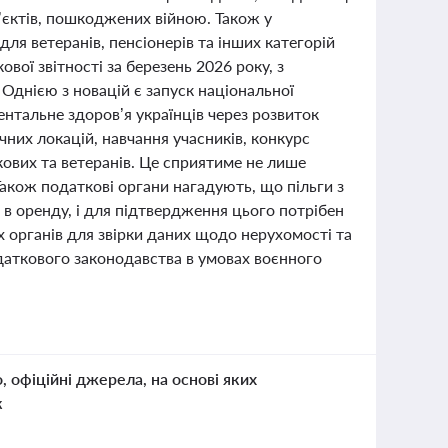
’єктів, пошкоджених війною. Також у
для ветеранів, пенсіонерів та інших категорій
ої звітності за березень 2026 року, з
 Однією з новацій є запуск національної
ентальне здоров’я українців через розвиток
них локацій, навчання учасників, конкурс
кових та ветеранів. Це сприятиме не лише
акож податкові органи нагадують, що пільги з
 в оренду, і для підтвердження цього потрібен
 органів для звірки даних щодо нерухомості та
одаткового законодавства в умовах воєнного
о, офіційні джерела, на основі яких
к