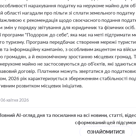
 особливості нарахування податку на нерухоме майно для об
й області нагадали про пільги зі сплати земельного податку 
Важливою є рекомендація щодо своєчасного подання податков
 змін у порядку звітування для юридичних та фізичних осіб.
 програми "Подорож до себе", яка має на меті підтримати м
го туризму. Програма передбачає створення мережі туристич
в та інформаційну кампанію, з особливим акцентом на війсь
ю громадян, а й економічному зростанню місцевих громад. Т
нерухоме майно не застосовуються до об’єктів, які здаються
равовий договір. Платники можуть звертатися до податкових
лом, 2026 рік характеризується збереженням стабільності п
тивним розвитком місцевих ініціатив.
,
06 квітня 2026
Повний AI-огляд дня та посилання на всі новини, статті, віде
сформований цей підсумо
ОЗНАЙОМИТИСЯ