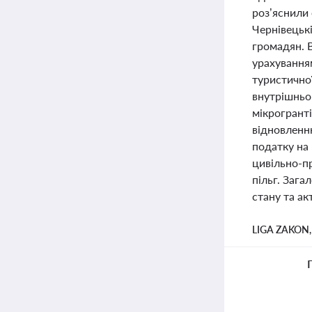
роз’яснили
Чернівецькі
громадян. 
урахуванням
туристичної
внутрішньо
мікрогранті
відновленн
податку на 
цивільно-п
пільг. Зага
стану та ак
LIGA ZAKON