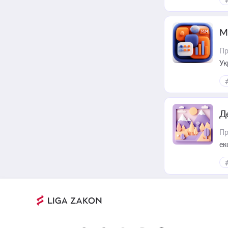
М
Пр
Ук
ін
Д
Пр
ек