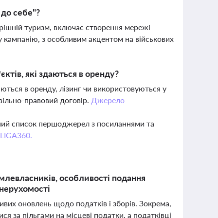
до себе"?
рішній туризм, включає створення мережі
у кампанію, з особливим акцентом на військових
єктів, які здаються в оренду?
даються в оренду, лізинг чи використовуються у
вільно-правовий договір.
Джерело
вний список першоджерел з посиланнями та
 LIGA360.
землевласників, особливості подання
 нерухомості
ивих оновлень щодо податків і зборів. Зокрема,
ся за пільгами на місцеві податки, а податківці