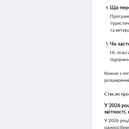
Що пере
Програма
туристич
та ветер
Чи заст
Ні, піль
підприєм
Кожне з пи
розширений
Стисло про
У 2026 ро
звітності
У 2026 році
одноосібник