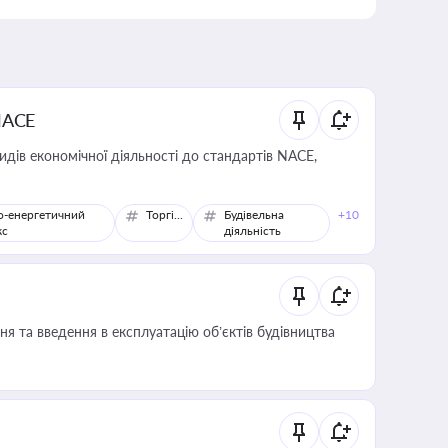
NACE
идів економічної діяльності до стандартів NACE,
о-енергетичний
Торгівля
Будівельна
+10
кс
діяльність
я та введення в експлуатацію об’єктів будівництва