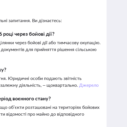
ьні запитання. Ви дізнаєтесь:
 році через бойові дії?
лянки через бойові дії або тимчасову окупацію.
м документів для прийняття рішення сільською
ку?
ітня. Юридичні особи подають звітність
езалежну діяльність, – щоквартально.
Джерело
еріод воєнного стану?
якщо об’єкти розташовані на територіях бойових
ти відомості про майно до відповідного