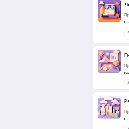
Лі
Пр
не
Е
Пр
ва
за
Р
Пр
пр