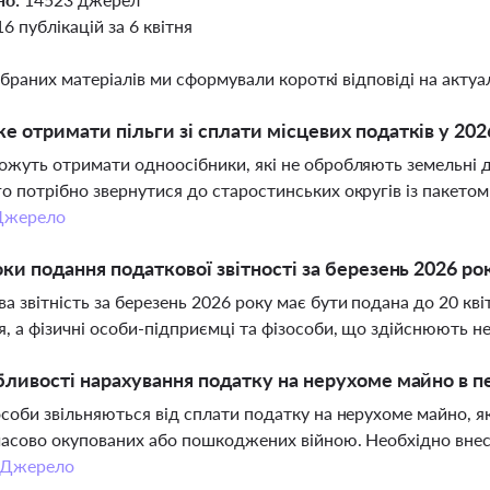
16 публікацій за 6 квітня
ібраних матеріалів ми сформували короткі відповіді на актуал
е отримати пільги зі сплати місцевих податків у 2026
ожуть отримати одноосібники, які не обробляють земельні ді
о потрібно звернутися до старостинських округів із пакето
Джерело
оки подання податкової звітності за березень 2026 ро
а звітність за березень 2026 року має бути подана до 20 кв
, а фізичні особи-підприємці та фізособи, що здійснюють н
бливості нарахування податку на нерухоме майно в п
особи звільняються від сплати податку на нерухоме майно, 
часово окупованих або пошкоджених війною. Необхідно внес
Джерело