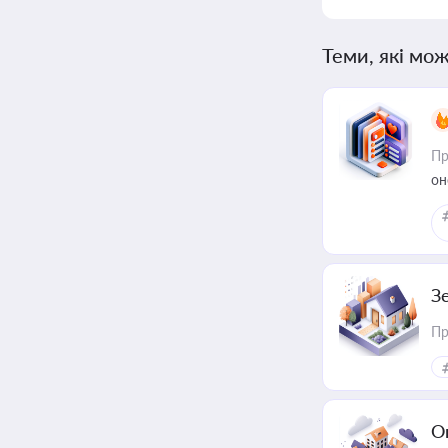
Теми, які мож
Пр
он
З
Пр
О