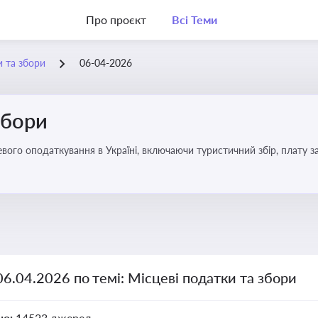
Про проєкт
Всі Теми
и та збори
06-04-2026
збори
06.04.2026 по темі: Місцеві податки та збори
но:
14523 джерел