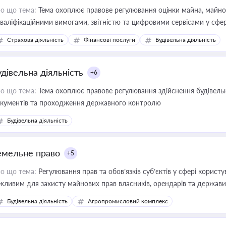
о що тема:
Тема охоплює правове регулювання оцінки майна, майнови
кваліфікаційними вимогами, звітністю та цифровими сервісами у сфер
дійних змін у цій сфері корисне для власника бізнесу, керівника, юр
Страхова діяльність
Фінансові послуги
Будівельна діяльність
иватизації, оренди державного майна, корпоративних угод і перевірки
удівельна діяльність
+6
о що тема:
Тема охоплює правове регулювання здійснення будівельн
кументів та проходження державного контролю
Будівельна діяльність
емельне право
+5
о що тема:
Регулювання прав та обов’язків суб’єктів у сфері корист
жливим для захисту майнових прав власників, орендарів та держави
сурсами
Будівельна діяльність
Агропромисловий комплекс