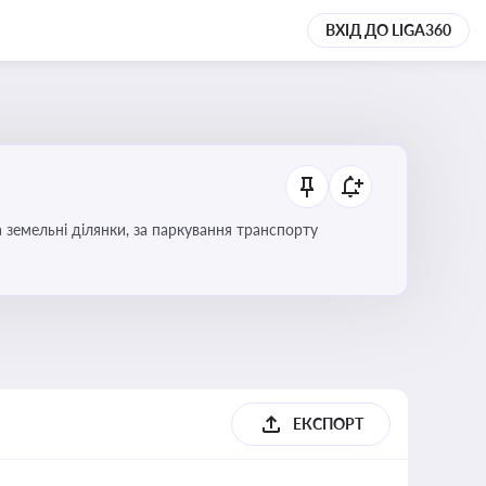
ВХІД ДО LIGA360
Тема охоплює систему місцевого оподаткування в Україні, включаючи туристичний збір, плату за земельні ділянки, за паркування транспорту
ЕКСПОРТ