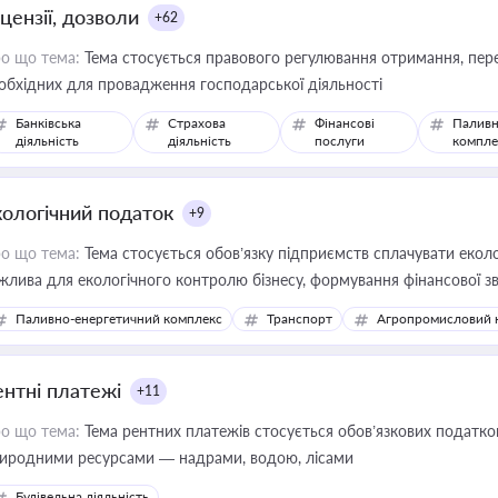
цензії, дозволи
+62
о що тема:
Тема стосується правового регулювання отримання, пере
обхідних для провадження господарської діяльності
Банківська
Страхова
Фінансові
Паливн
діяльність
діяльність
послуги
компле
кологічний податок
+9
о що тема:
Тема стосується обов’язку підприємств сплачувати еколо
жлива для екологічного контролю бізнесу, формування фінансової 
конодавства
Паливно-енергетичний комплекс
Транспорт
Агропромисловий 
ентні платежі
+11
о що тема:
Тема рентних платежів стосується обов’язкових податков
иродними ресурсами — надрами, водою, лісами
Будівельна діяльність