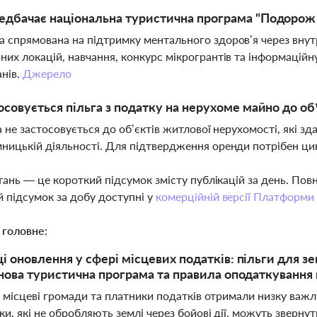
дбачає національна туристична програма "Подорож 
 спрямована на підтримку ментального здоров’я через внут
них локацій, навчання, конкурс мікрогрантів та інформаційн
анів.
Джерело
осовується пільга з податку на нерухоме майно до об’
га не застосовується до об’єктів житлової нерухомості, які з
ницькій діяльності. Для підтвердження оренди потрібен ци
тань — це короткий підсумок змісту публікацій за день. По
 підсумок за добу доступні у
комерційній версії Платформи
 головне:
ці оновлення у сфері місцевих податків: пільги для 
, нова туристична програма та правила оподаткування
 місцеві громади та платники податків отримали низку важл
и, які не обробляють землі через бойові дії, можуть звернути