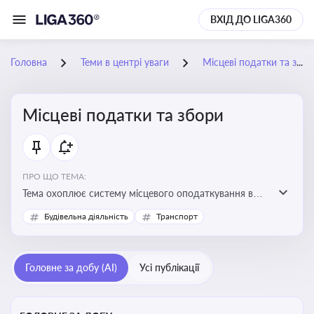
ВХІД ДО LIGA360
Головна
Теми в центрі уваги
Місцеві податки та збори
Місцеві податки та збори
ПРО ЩО ТЕМА:
Тема охоплює систему місцевого оподаткування в
Україні, включаючи туристичний збір, плату за
Будівельна діяльність
Транспорт
земельні ділянки, за паркування транспорту
Головне за добу (AI)
Усі публікації