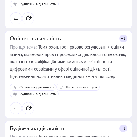
Будівельна діяльність
Оціночна діяльність
+1
Про що тема:
Тема охоплює правове регулювання оцінки
майна, майнових прав і професійної діяльності оцінювачів,
включно з кваліфікаційними вимогами, звітністю та
цифровими сервісами у сфері оціночної діяльності.
Відстеження нормативних і медійних змін у цій сфері
корисне для власника бізнесу, керівника, юриста або
Страхова діяльність
Фінансові послуги
бухгалтера під час оподаткування, приватизації, оренди
Будівельна діяльність
державного майна, корпоративних угод і перевірки
статусу суб'єктів оціночної діяльності
Будівельна діяльність
+1
Про що тема:
Тема охоплює правове регулювання