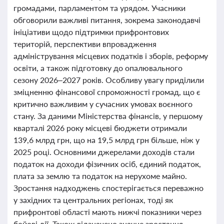
громадами, парламентом та урядом. Учасники
обговорили важливі питання, зокрема законодавчі
ініціативи щодо підтримки прифронтових
територій, перспективи впровадження
адміністрування місцевих податків і зборів, реформу
освіти, а також підготовку до опалювального
сезону 2026–2027 років. Особливу увагу приділили
зміцненню фінансової спроможності громад, що є
критично важливим у сучасних умовах воєнного
стану. За даними Міністерства фінансів, у першому
кварталі 2026 року місцеві бюджети отримали
139,6 млрд грн, що на 19,5 млрд грн більше, ніж у
2025 році. Основними джерелами доходів стали
податок на доходи фізичних осіб, єдиний податок,
плата за землю та податок на нерухоме майно.
Зростання надходжень спостерігається переважно
у західних та центральних регіонах, тоді як
прифронтові області мають нижчі показники через
бойові дії. Також відзначено значне зростання