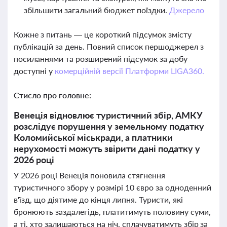
збільшити загальний бюджет поїздки.
Джерело
Кожне з питань — це короткий підсумок змісту
публікацій за день. Повний список першоджерел з
посиланнями та розширений підсумок за добу
доступні у
комерційній версії Платформи LIGA360.
Стисло про головне:
Венеція відновлює туристичний збір, АМКУ
розслідує порушення у земельному податку
Коломийської міськради, а платники
нерухомості можуть звірити дані податку у
2026 році
У 2026 році Венеція поновила стягнення
туристичного збору у розмірі 10 євро за одноденний
в'їзд, що діятиме до кінця липня. Туристи, які
бронюють заздалегідь, платитимуть половину суми,
а ті, хто залишаються на ніч, сплачуватимуть збір за