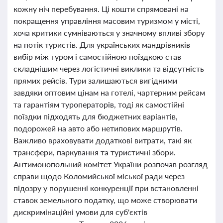
кожну ніч перебування. Ці кошти спрямовані на
покращення управління масовим туризмом у місті,
хоча критики сумніваються у значному впливі збору
на потік туристів. Для українських мандрівників
вибір між туром і самостійною поїздкою став
складнішим через логістичні виклики та відсутність
прямих рейсів. Тури залишаються вигідними
завдяки оптовим цінам на готелі, чартерним рейсам
та гарантіям туроператорів, тоді як самостійні
поїздки підходять для бюджетних варіантів,
подорожей на авто або нетипових маршрутів.
Важливо враховувати додаткові витрати, такі як
трансфери, паркування та туристичні збори.
Антимонопольний комітет України розпочав розгляд
справи щодо Коломийської міської ради через
підозру у порушенні конкуренції при встановленні
ставок земельного податку, що може створювати
дискримінаційні умови для суб'єктів