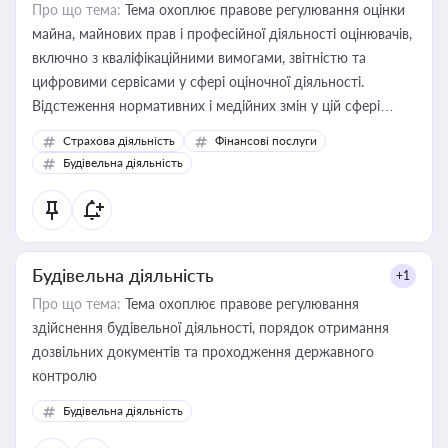
Про що тема:
Тема охоплює правове регулювання оцінки
майна, майнових прав і професійної діяльності оцінювачів,
включно з кваліфікаційними вимогами, звітністю та
цифровими сервісами у сфері оціночної діяльності.
Відстеження нормативних і медійних змін у цій сфері
корисне для власника бізнесу, керівника, юриста або
Страхова діяльність
Фінансові послуги
бухгалтера під час оподаткування, приватизації, оренди
Будівельна діяльність
державного майна, корпоративних угод і перевірки
статусу суб'єктів оціночної діяльності
Будівельна діяльність
+1
Про що тема:
Тема охоплює правове регулювання
здійснення будівельної діяльності, порядок отримання
дозвільних документів та проходження державного
контролю
Будівельна діяльність