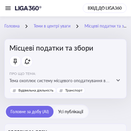
ВХІД ДО LIGA360
Головна
Теми в центрі уваги
Місцеві податки та збори
Місцеві податки та збори
ПРО ЩО ТЕМА:
Тема охоплює систему місцевого оподаткування в
Україні, включаючи туристичний збір, плату за
Будівельна діяльність
Транспорт
земельні ділянки, за паркування транспорту
Головне за добу (AI)
Усі публікації