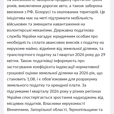
років, виключення дорогих авто, а також заборона
ввезення з РФ, Білорусі та окупованих територій. Ця
ініціатива має на меті підтримати мобільність
військових та зменшити навантаження на
волонтерські механізми. Державна податкова
служба України нагадує юридичним особам про
необхідність сплати авансових внесків з податку на
нерухоме майно, відмінне від земельної ділянки, та
транспортного податку за І квартал 2026 року до 29
квітня. Також податківці інформують про
застосування коефіцієнта індексації нормативної
грошової оцінки земельної ділянки на 2026 рік, що
становить 1,08, і є обов’язковим для розрахунку
земельного податку та орендної плати. За
підсумками І кварталу 2026 року у різних регіонах
України спостерігається зростання надходжень від
місцевих податків. Власники нерухомості
Вінниччини, Запорізької області, Тернопільщини та