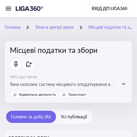
ВХІД ДО LIGA360
Головна
Теми в центрі уваги
Місцеві податки та збори
Місцеві податки та збори
ПРО ЩО ТЕМА:
Тема охоплює систему місцевого оподаткування в
Україні, включаючи туристичний збір, плату за
Будівельна діяльність
Транспорт
земельні ділянки, за паркування транспорту
Головне за добу (AI)
Усі публікації