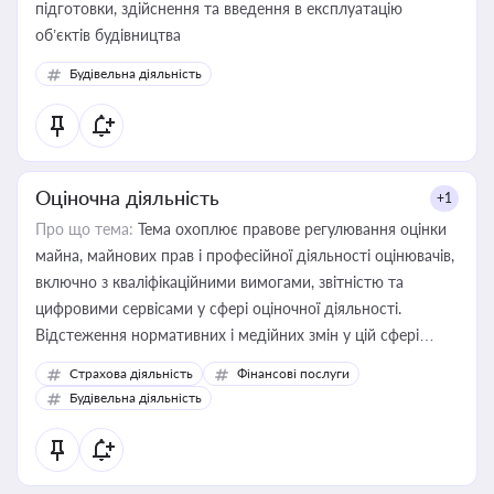
підготовки, здійснення та введення в експлуатацію
об’єктів будівництва
Будівельна діяльність
Оціночна діяльність
+1
Про що тема:
Тема охоплює правове регулювання оцінки
майна, майнових прав і професійної діяльності оцінювачів,
включно з кваліфікаційними вимогами, звітністю та
цифровими сервісами у сфері оціночної діяльності.
Відстеження нормативних і медійних змін у цій сфері
корисне для власника бізнесу, керівника, юриста або
Страхова діяльність
Фінансові послуги
бухгалтера під час оподаткування, приватизації, оренди
Будівельна діяльність
державного майна, корпоративних угод і перевірки
статусу суб'єктів оціночної діяльності