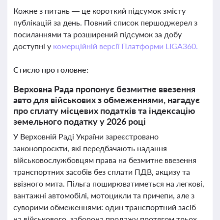
Кожне з питань — це короткий підсумок змісту
публікацій за день. Повний список першоджерел з
посиланнями та розширений підсумок за добу
доступні у
комерційній версії Платформи LIGA360.
Стисло про головне:
Верховна Рада пропонує безмитне ввезення
авто для військових з обмеженнями, нагадує
про сплату місцевих податків та індексацію
земельного податку у 2026 році
У Верховній Раді України зареєстровано
законопроєкти, які передбачають надання
військовослужбовцям права на безмитне ввезення
транспортних засобів без сплати ПДВ, акцизу та
ввізного мита. Пільга поширюватиметься на легкові,
вантажні автомобілі, мотоцикли та причепи, але з
суворими обмеженнями: один транспортний засіб
на військового, заборона продажу протягом трьох