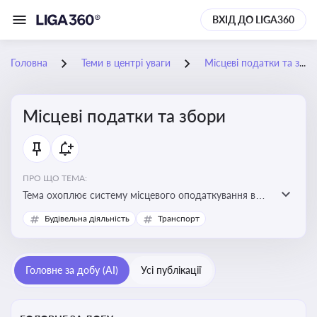
ВХІД ДО LIGA360
Головна
Теми в центрі уваги
Місцеві податки та збори
Місцеві податки та збори
ПРО ЩО ТЕМА:
Тема охоплює систему місцевого оподаткування в
Україні, включаючи туристичний збір, плату за
Будівельна діяльність
Транспорт
земельні ділянки, за паркування транспорту
Головне за добу (AI)
Усі публікації