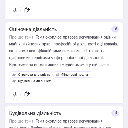
Оціночна діяльність
+8
Про що тема:
Тема охоплює правове регулювання оцінки
майна, майнових прав і професійної діяльності оцінювачів,
включно з кваліфікаційними вимогами, звітністю та
цифровими сервісами у сфері оціночної діяльності.
Відстеження нормативних і медійних змін у цій сфері
корисне для власника бізнесу, керівника, юриста або
Страхова діяльність
Фінансові послуги
бухгалтера під час оподаткування, приватизації, оренди
Будівельна діяльність
державного майна, корпоративних угод і перевірки
статусу суб'єктів оціночної діяльності
Будівельна діяльність
+4
Про що тема:
Тема охоплює правове регулювання
здійснення будівельної діяльності, порядок отримання