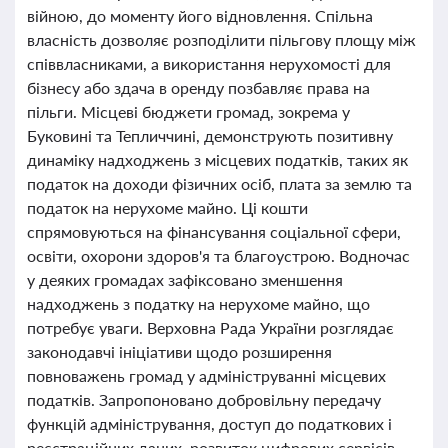
війною, до моменту його відновлення. Спільна
власність дозволяє розподілити пільгову площу між
співвласниками, а використання нерухомості для
бізнесу або здача в оренду позбавляє права на
пільги. Місцеві бюджети громад, зокрема у
Буковині та Тепличчині, демонструють позитивну
динаміку надходжень з місцевих податків, таких як
податок на доходи фізичних осіб, плата за землю та
податок на нерухоме майно. Ці кошти
спрямовуються на фінансування соціальної сфери,
освіти, охорони здоров'я та благоустрою. Водночас
у деяких громадах зафіксовано зменшення
надходжень з податку на нерухоме майно, що
потребує уваги. Верховна Рада України розглядає
законодавчі ініціативи щодо розширення
повноважень громад у адмініструванні місцевих
податків. Запропоновано добровільну передачу
функцій адміністрування, доступ до податкових і
реєстраційних даних, розвиток цифрових сервісів