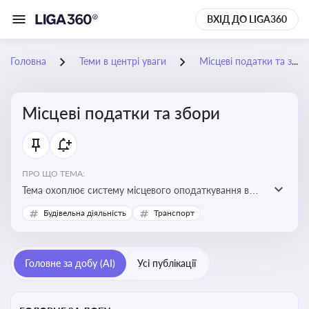
ВХІД ДО LIGA360
Головна
Теми в центрі уваги
Місцеві податки та збори
Місцеві податки та збори
ПРО ЩО ТЕМА:
Тема охоплює систему місцевого оподаткування в
Україні, включаючи туристичний збір, плату за
Будівельна діяльність
Транспорт
земельні ділянки, за паркування транспорту
Головне за добу (AI)
Усі публікації