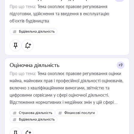
Про що тема:
Тема охоплює правове регулювання
підготовки, здійснення та введення в експлуатацію
об’єктів будівництва
Будівельна діяльність
Оціночна діяльність
+9
Про що тема:
Тема охоплює правове регулювання оцінки
майна, майнових прав і професійної діяльності оцінювачів,
включно з кваліфікаційними вимогами, звітністю та
цифровими сервісами у сфері оціночної діяльності.
Відстеження нормативних і медійних змін у цій сфері
корисне для власника бізнесу, керівника, юриста або
Страхова діяльність
Фінансові послуги
бухгалтера під час оподаткування, приватизації, оренди
Будівельна діяльність
державного майна, корпоративних угод і перевірки
статусу суб'єктів оціночної діяльності