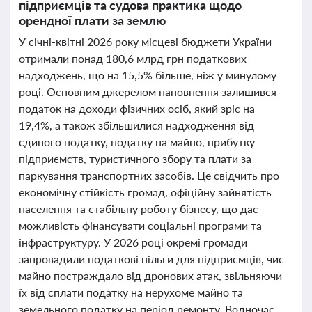
підприємців та судова практика щодо
орендної плати за землю
У січні-квітні 2026 року місцеві бюджети України
отримали понад 180,6 млрд грн податкових
надходжень, що на 15,5% більше, ніж у минулому
році. Основним джерелом наповнення залишився
податок на доходи фізичних осіб, який зріс на
19,4%, а також збільшилися надходження від
єдиного податку, податку на майно, прибутку
підприємств, туристичного збору та плати за
паркування транспортних засобів. Це свідчить про
економічну стійкість громад, офіційну зайнятість
населення та стабільну роботу бізнесу, що дає
можливість фінансувати соціальні програми та
інфраструктуру. У 2026 році окремі громади
запровадили податкові пільги для підприємців, чиє
майно постраждало від дронових атак, звільняючи
їх від сплати податку на нерухоме майно та
земельного податку на період ремонту. Водночас