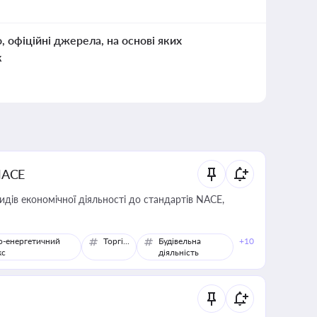
о, офіційні джерела, на основі яких
к
NACE
идів економічної діяльності до стандартів NACE,
о-енергетичний
Торгівля
Будівельна
+10
кс
діяльність