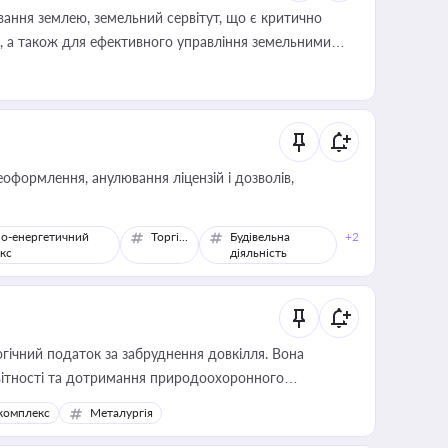
ування землею, земельний сервітут, що є критично
, а також для ефективного управління земельними
оформлення, анулювання ліцензій і дозволів,
о-енергетичний
Торгівля
Будівельна
+2
кс
діяльність
гічний податок за забруднення довкілля. Вона
звітності та дотримання природоохоронного
комплекс
Металургія