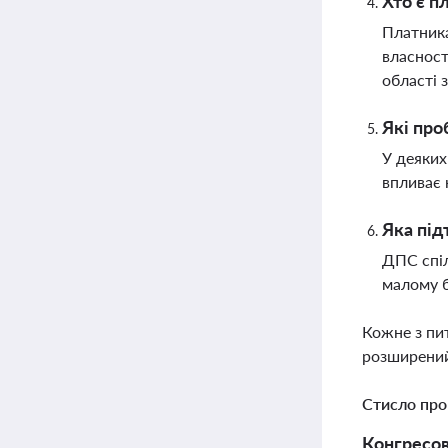
Хто є п
Платника
власност
області 
Які про
У деяких
впливає 
Яка під
ДПС спіл
малому б
Кожне з пи
розширений
Стисло про
Конгресов