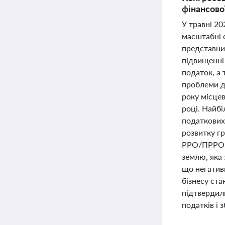
фінансово
У травні 20
масштабні с
представник
підвищенні 
податок, а 
проблеми до
року місце
році. Найбі
податкових
розвитку г
РРО/ПРРО, 
землю, яка 
що негатив
бізнесу ст
підтвердил
податків і 