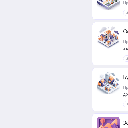
Пр
О
Пр
з 
ме
пр
Б
Пр
до
З