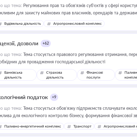
о що тема:
Регулювання прав та обов’язків суб’єктів у сфері корист
жливим для захисту майнових прав власників, орендарів та держави
сурсами
Будівельна діяльність
Агропромисловий комплекс
цензії, дозволи
+62
о що тема:
Тема стосується правового регулювання отримання, пере
обхідних для провадження господарської діяльності
Банківська
Страхова
Фінансові
Паливн
діяльність
діяльність
послуги
компле
кологічний податок
+9
о що тема:
Тема стосується обов’язку підприємств сплачувати еколо
жлива для екологічного контролю бізнесу, формування фінансової 
конодавства
Паливно-енергетичний комплекс
Транспорт
Агропромисловий 