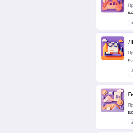
Пр
ва
ре
Лі
Пр
не
Е
Пр
ва
за