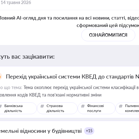
,
14 травня 2026
Повний AI-огляд дня та посилання на всі новини, статті, віде
сформований цей підсумо
ОЗНАЙОМИТИСЯ
уть вас зацікавити:
Перехід української системи КВЕД до стандартів 
о що тема:
Тема охоплює перехід української системи класифікації в
овлення кодів КВЕД та пов'язані нормативні зміни
Банківська
Страхова
Фінансові
Паливн
діяльність
діяльність
послуги
компле
емельні відносини у будівництві
+15