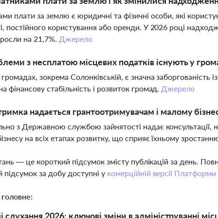
латниками плати за землю і як змінилися надходжен
ми плати за землю є юридичні та фізичні особи, які корист
і, постійного користування або оренди. У 2026 році надход
зросли на 21,7%.
Джерело
блеми з несплатою місцевих податків існують у гром
 громадах, зокрема Солонківській, є значна заборгованість і
на фінансову стабільність і розвиток громад.
Джерело
тримка надається грантоотримувачам і малому бізне
ьно з Державною службою зайнятості надає консультації, н
ізнесу на всіх етапах розвитку, що сприяє їхньому зростан
тань — це короткий підсумок змісту публікацій за день. По
 підсумок за добу доступні у
комерційній версії Платформи
 головне:
і слухання 2026: ключові зміни в адмініструванні міс