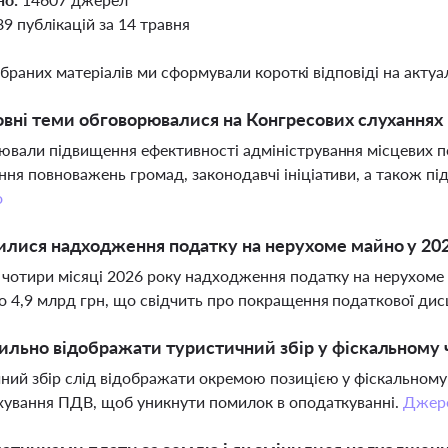
89 публікацій за 14 травня
ібраних матеріалів ми сформували короткі відповіді на актуал
овні теми обговорювалися на Конгресових слуханнях
вали підвищення ефективності адміністрування місцевих под
ня повноважень громад, законодавчі ініціативи, а також пі
о
илися надходження податку на нерухоме майно у 202
 чотири місяці 2026 року надходження податку на нерухоме
о 4,9 млрд грн, що свідчить про покращення податкової ди
ильно відображати туристичний збір у фіскальному
ний збір слід відображати окремою позицією у фіскальному ч
хування ПДВ, щоб уникнути помилок в оподаткуванні.
Джер