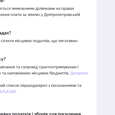
ня?
уються земельними ділянками на правах
ження плати за землю у Дніпропетровській
адах?
з сплати місцевих податків, що негативно
су?
авчання та супровід грантоотримувачам і
ню та наповненню місцевих бюджетів.
Джерело
вний список першоджерел з посиланнями та
 LIGA360.
цевих податків і зборів для посилення