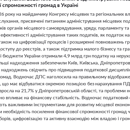
ї спроможності громад в Україні
26 року на майданчику Конгресу місцевих та регіональних в
лухання, присвячені питанням адміністрування місцевих пода
ів органів місцевого самоврядування, уряду, парламенту та
ефективності адміністрування таких податків, як податок н
також на цифровізації процесів і розширенні повноважень г
ступу до реєстрів, а також підтримка малого бізнесу та гра
ві бюджети України отримали 4,9 млрд грн податку на нерух
льші надходження забезпечили Київ, Київська, Дніпропетров
 надходжень свідчить про підвищення податкової дисциплін
ромад. Водночас ДПС наголосила на правильному відображен
що має відбуватися окремою позицією без нарахування ПДВ
зросла на 21,7% у Дніпропетровській області, та проблеми 
но впливає на фінансову стабільність. Водночас податковий 
ають важливими інструментами для розвитку місцевої економ
и необхідність посилення фінансової спроможності громад 
зборів, цифровізацію та активну взаємодію між владою і гро