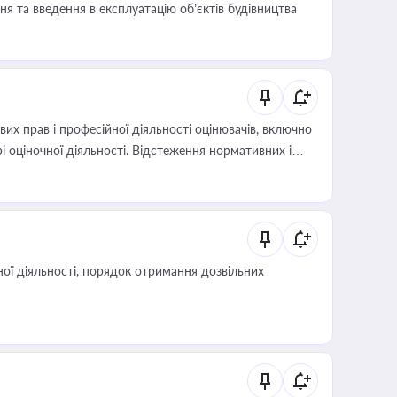
я та введення в експлуатацію об’єктів будівництва
х прав і професійної діяльності оцінювачів, включно
і оціночної діяльності. Відстеження нормативних і
иста або бухгалтера під час оподаткування,
 статусу суб'єктів оціночної діяльності
ої діяльності, порядок отримання дозвільних