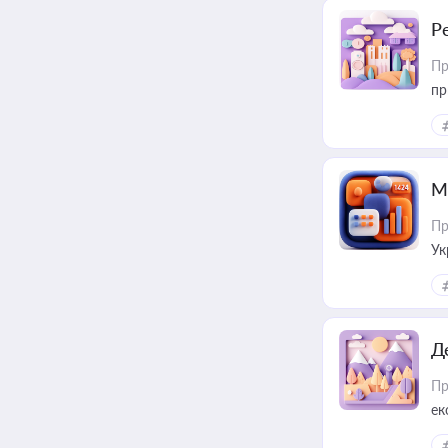
Р
Пр
пр
М
Пр
Ук
ін
Д
Пр
ек