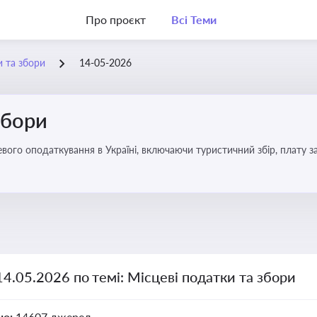
Про проєкт
Всі Теми
и та збори
14-05-2026
збори
14.05.2026 по темі: Місцеві податки та збори
но:
14607 джерел