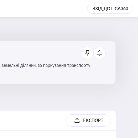
ВХІД ДО LIGA360
Тема охоплює систему місцевого оподаткування в Україні, включаючи туристичний збір, плату за земельні ділянки, за паркування транспорту
ЕКСПОРТ