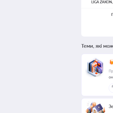
LIGA ZAKON
Теми, які мож
Пр
он
З