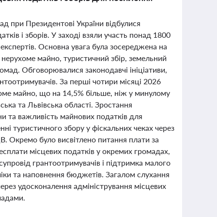
лад при Президентові України відбулися
тків і зборів. У заході взяли участь понад 1800
 експертів. Основна увага була зосереджена на
а нерухоме майно, туристичний збір, земельний
ромад. Обговорювалися законодавчі ініціативи,
нтоотримувачів. За перші чотири місяці 2026
оме майно, що на 14,5% більше, ніж у минулому
ська та Львівська області. Зростання
и та важливість майнових податків для
ні туристичного збору у фіскальних чеках через
. Окремо було висвітлено питання плати за
несплати місцевих податків у окремих громадах,
супровід грантоотримувачів і підтримка малого
іки та наповнення бюджетів. Загалом слухання
через удосконалення адміністрування місцевих
мадами.