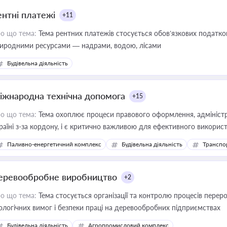
ентні платежі
+11
о що тема:
Тема рентних платежів стосується обов’язкових податков
иродними ресурсами — надрами, водою, лісами
Будівельна діяльність
іжнародна технічна допомога
+15
о що тема:
Тема охоплює процеси правового оформлення, адміністр
раїні з-за кордону, і є критично важливою для ефективного використ
фраструктурних проєктів
Паливно-енергетичний комплекс
Будівельна діяльність
Транспо
еревообробне виробництво
+2
о що тема:
Тема стосується організації та контролю процесів перер
ологічних вимог і безпеки праці на деревообробних підприємствах
Будівельна діяльність
Агропромисловий комплекс