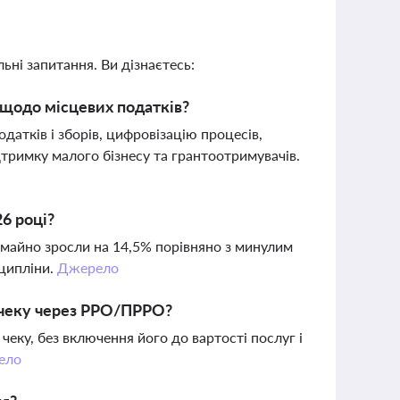
ьні запитання. Ви дізнаєтесь:
 щодо місцевих податків?
атків і зборів, цифровізацію процесів,
дтримку малого бізнесу та грантоотримувачів.
6 році?
 майно зросли на 14,5% порівняно з минулим
сципліни.
Джерело
 чеку через РРО/ПРРО?
еку, без включення його до вартості послуг і
ело