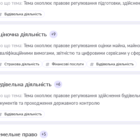
о що тема:
Тема охоплює правове регулювання підготовки, здійсненн
Будівельна діяльність
ціночна діяльність
+9
о що тема:
Тема охоплює правове регулювання оцінки майна, майнови
кваліфікаційними вимогами, звітністю та цифровими сервісами у сфер
дійних змін у цій сфері корисне для власника бізнесу, керівника, юр
Страхова діяльність
Фінансові послуги
Будівельна діяльність
иватизації, оренди державного майна, корпоративних угод і перевірки
удівельна діяльність
+6
о що тема:
Тема охоплює правове регулювання здійснення будівельн
кументів та проходження державного контролю
Будівельна діяльність
емельне право
+5