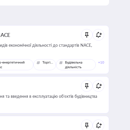
NACE
идів економічної діяльності до стандартів NACE,
о-енергетичний
Торгівля
Будівельна
+10
кс
діяльність
я та введення в експлуатацію об’єктів будівництва