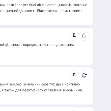
х прав і професійної діяльності оцінювачів, включно
і оціночної діяльності. Відстеження нормативних і
иста або бухгалтера під час оподаткування,
 статусу суб'єктів оціночної діяльності
ої діяльності, порядок отримання дозвільних
ування землею, земельний сервітут, що є критично
, а також для ефективного управління земельними