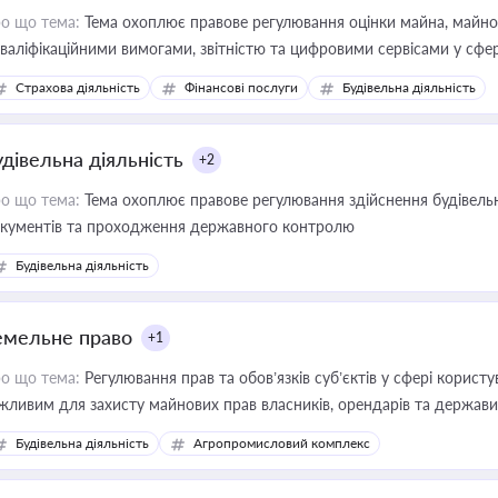
о що тема:
Тема охоплює правове регулювання оцінки майна, майнови
кваліфікаційними вимогами, звітністю та цифровими сервісами у сфер
дійних змін у цій сфері корисне для власника бізнесу, керівника, юр
Страхова діяльність
Фінансові послуги
Будівельна діяльність
иватизації, оренди державного майна, корпоративних угод і перевірки
удівельна діяльність
+2
о що тема:
Тема охоплює правове регулювання здійснення будівельн
кументів та проходження державного контролю
Будівельна діяльність
емельне право
+1
о що тема:
Регулювання прав та обов’язків суб’єктів у сфері корист
жливим для захисту майнових прав власників, орендарів та держави
сурсами
Будівельна діяльність
Агропромисловий комплекс