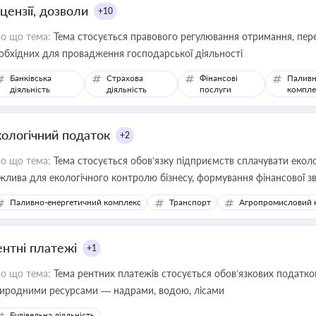
цензії, дозволи
+10
о що тема:
Тема стосується правового регулювання отримання, пере
обхідних для провадження господарської діяльності
Банківська
Страхова
Фінансові
Паливн
діяльність
діяльність
послуги
компле
кологічний податок
+2
о що тема:
Тема стосується обов’язку підприємств сплачувати еколо
жлива для екологічного контролю бізнесу, формування фінансової 
конодавства
Паливно-енергетичний комплекс
Транспорт
Агропромисловий 
ентні платежі
+1
о що тема:
Тема рентних платежів стосується обов’язкових податков
иродними ресурсами — надрами, водою, лісами
Будівельна діяльність