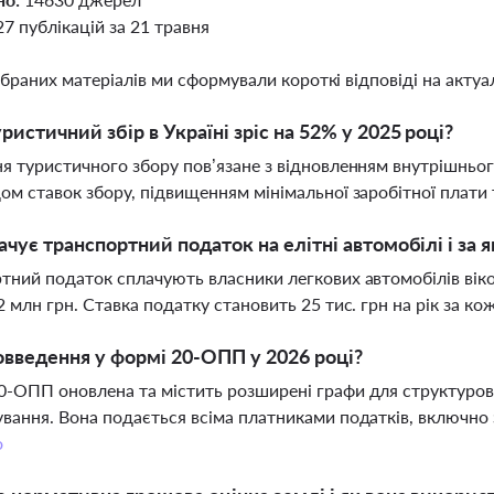
27 публікацій за 21 травня
ібраних матеріалів ми сформували короткі відповіді на актуал
ристичний збір в Україні зріс на 52% у 2025 році?
я туристичного збору пов’язане з відновленням внутрішньог
ом ставок збору, підвищенням мінімальної заробітної плати 
ачує транспортний податок на елітні автомобілі і за 
тний податок сплачують власники легкових автомобілів віко
2 млн грн. Ставка податку становить 25 тис. грн на рік за к
овведення у формі 20-ОПП у 2026 році?
-ОПП оновлена та містить розширені графи для структуров
вання. Вона подається всіма платниками податків, включно 
о