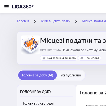
Головна
Теми в центрі уваги
Місцеві податк
Місцеві податки та 
ПРО ЩО ТЕМА:
Будівельна діяльність
Транспорт
Головне за добу (AI)
Усі публікації
ГОЛОВНЕ ЗА ДОБУ
Головне за 
Головне за сьогодні
Опрацьова