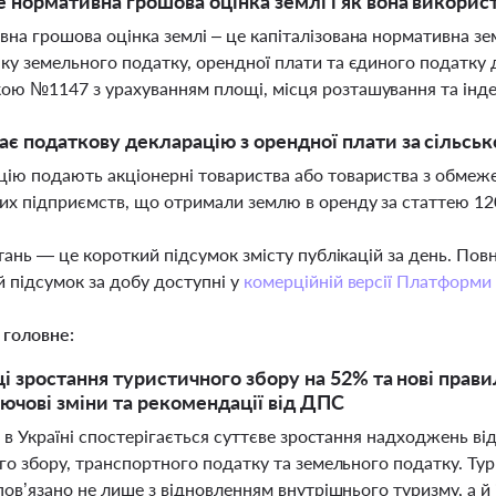
 нормативна грошова оцінка землі і як вона викорис
на грошова оцінка землі – це капіталізована нормативна зе
ку земельного податку, орендної плати та єдиного податку 
ю №1147 з урахуванням площі, місця розташування та інде
ає податкову декларацію з орендної плати за сільськ
ію подають акціонерні товариства або товариства з обмеже
х підприємств, що отримали землю в оренду за статтею 12
тань — це короткий підсумок змісту публікацій за день. По
 підсумок за добу доступні у
комерційній версії Платформи
 головне:
ці зростання туристичного збору на 52% та нові прав
ключові зміни та рекомендації від ДПС
 в Україні спостерігається суттєве зростання надходжень від
о збору, транспортного податку та земельного податку. Тур
ов’язано не лише з відновленням внутрішнього туризму, а й 