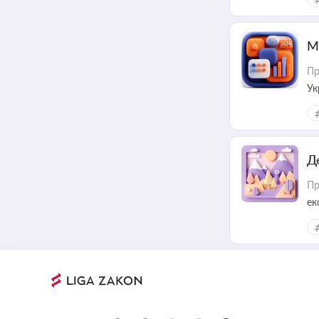
М
Пр
Ук
ін
Д
Пр
ек