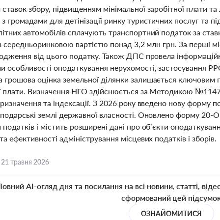
ставок збору, підвищенням мінімальної заробітної плати та
з громадами для детінізації ринку туристичних послуг та п
ітних автомобілів сплачують транспортний податок за ставк
із середньоринковою вартістю понад 3,2 млн грн. За перші 
ходження від цього податку. Також ДПС провела інформаційні
и особливості оподаткування нерухомості, застосування РР
 грошова оцінка земельної ділянки залишається ключовим 
ї плати. Визначення НГО здійснюється за Методикою №1147 
ризначення та індексації. З 2026 року введено нову форму п
сподарські землі державної власності. Оновлено форму 20-О
податків і містить розширені дані про об’єкти оподаткуванн
та ефективності адміністрування місцевих податків і зборів.
,
21 травня 2026
Повний AI-огляд дня та посилання на всі новини, статті, віде
сформований цей підсумо
ОЗНАЙОМИТИСЯ