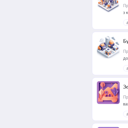
Пр
з 
ме
пр
Б
Пр
до
З
Пр
ва
ре