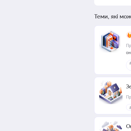
Теми, які мож
Пр
он
З
Пр
О