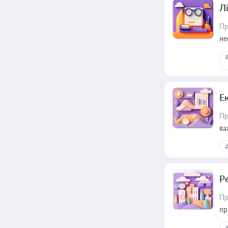
Лі
Пр
не
Е
Пр
ва
за
Р
Пр
пр