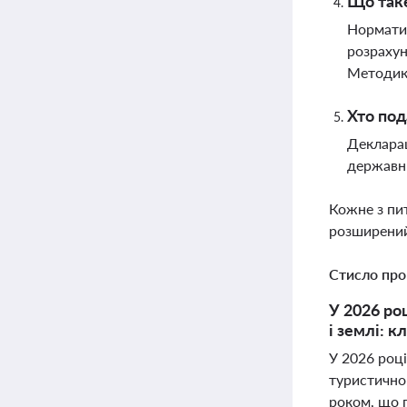
Що таке
Норматив
розрахун
Методико
Хто под
Декларац
державни
Кожне з пи
розширений
Стисло про
У 2026 ро
і землі: 
У 2026 році
туристичног
роком, що п