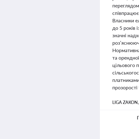
переглядом 
співпрацює 
Власники ел
до 5 років 
значні над
роз’яснююч
Нормативна
та орендно
цільового п
сільського
платниками 
прозорості 
LIGA ZAKON