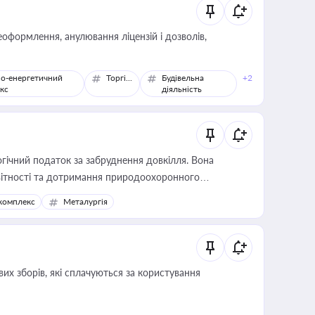
оформлення, анулювання ліцензій і дозволів,
о-енергетичний
Торгівля
Будівельна
+2
кс
діяльність
гічний податок за забруднення довкілля. Вона
звітності та дотримання природоохоронного
комплекс
Металургія
их зборів, які сплачуються за користування