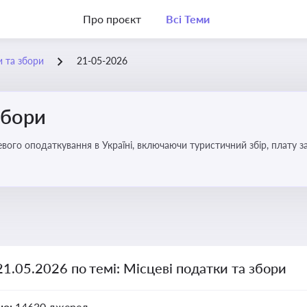
Про проєкт
Всі Теми
и та збори
21-05-2026
збори
21.05.2026 по темі: Місцеві податки та збори
но:
14630 джерел