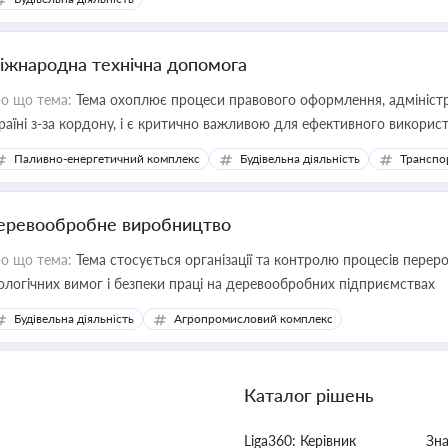
іжнародна технічна допомога
о що тема:
Тема охоплює процеси правового оформлення, адміністр
раїні з-за кордону, і є критично важливою для ефективного використ
фраструктурних проєктів
Паливно-енергетичний комплекс
Будівельна діяльність
Транспо
еревообробне виробництво
о що тема:
Тема стосується організації та контролю процесів перер
ологічних вимог і безпеки праці на деревообробних підприємствах
Будівельна діяльність
Агропромисловий комплекс
Каталог рішень
Liga360: Керівник
Зн