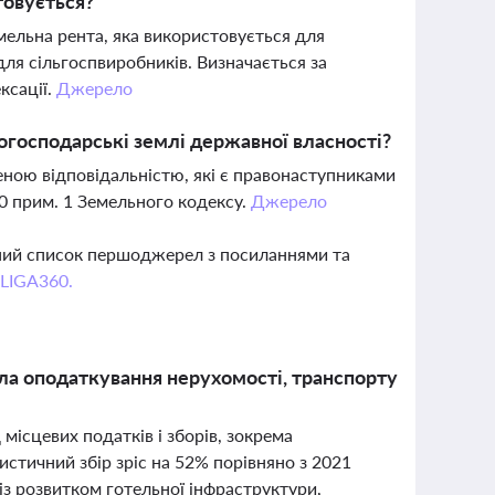
товується?
мельна рента, яка використовується для
для сільгоспвиробників. Визначається за
ксації.
Джерело
огосподарські землі державної власності?
ною відповідальністю, які є правонаступниками
0 прим. 1 Земельного кодексу.
Джерело
вний список першоджерел з посиланнями та
 LIGA360.
ила оподаткування нерухомості, транспорту
 місцевих податків і зборів, зокрема
истичний збір зріс на 52% порівняно з 2021
із розвитком готельної інфраструктури,