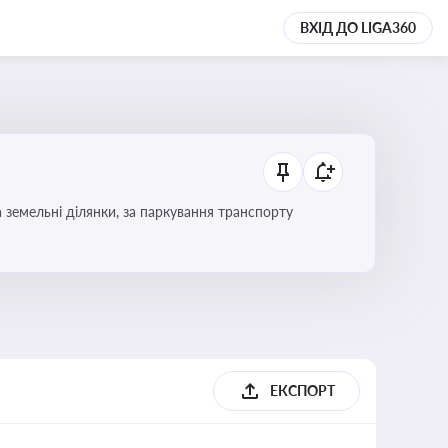
ВХІД ДО LIGA360
Тема охоплює систему місцевого оподаткування в Україні, включаючи туристичний збір, плату за земельні ділянки, за паркування транспорту
ЕКСПОРТ