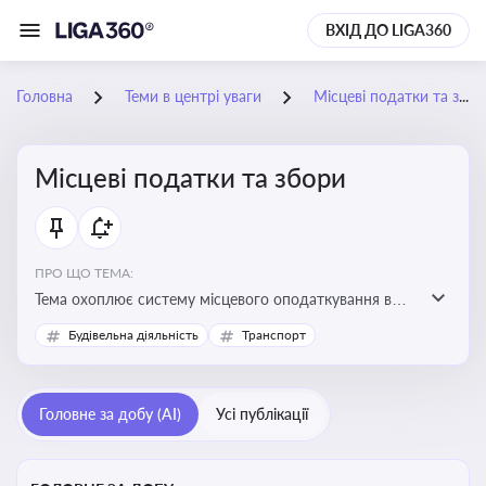
ВХІД ДО LIGA360
Головна
Теми в центрі уваги
Місцеві податки та збори
Місцеві податки та збори
ПРО ЩО ТЕМА:
Тема охоплює систему місцевого оподаткування в
Україні, включаючи туристичний збір, плату за
Будівельна діяльність
Транспорт
земельні ділянки, за паркування транспорту
Головне за добу (AI)
Усі публікації