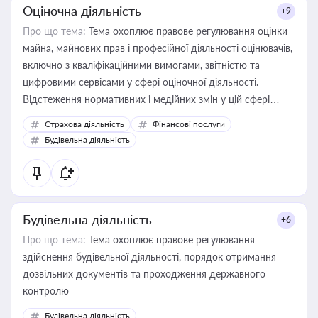
Оціночна діяльність
+9
Про що тема:
Тема охоплює правове регулювання оцінки
майна, майнових прав і професійної діяльності оцінювачів,
включно з кваліфікаційними вимогами, звітністю та
цифровими сервісами у сфері оціночної діяльності.
Відстеження нормативних і медійних змін у цій сфері
корисне для власника бізнесу, керівника, юриста або
Страхова діяльність
Фінансові послуги
бухгалтера під час оподаткування, приватизації, оренди
Будівельна діяльність
державного майна, корпоративних угод і перевірки
статусу суб'єктів оціночної діяльності
Будівельна діяльність
+6
Про що тема:
Тема охоплює правове регулювання
здійснення будівельної діяльності, порядок отримання
дозвільних документів та проходження державного
контролю
Будівельна діяльність