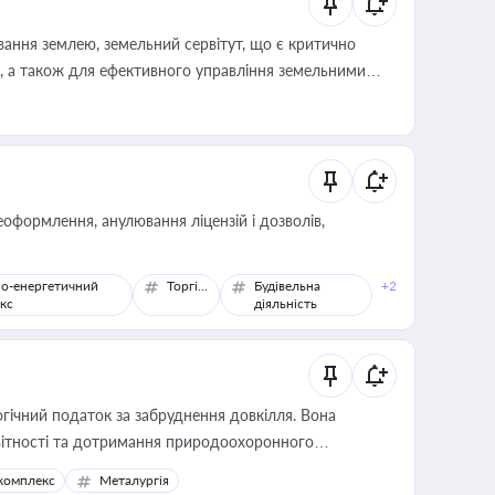
ування землею, земельний сервітут, що є критично
, а також для ефективного управління земельними
оформлення, анулювання ліцензій і дозволів,
о-енергетичний
Торгівля
Будівельна
+2
кс
діяльність
гічний податок за забруднення довкілля. Вона
звітності та дотримання природоохоронного
комплекс
Металургія