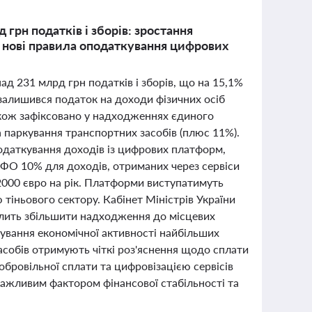
грн податків і зборів: зростання
а нові правила оподаткування цифрових
ад 231 млрд грн податків і зборів, що на 15,1%
алишився податок на доходи фізичних осіб
також зафіксовано у надходженнях єдиного
а паркування транспортних засобів (плюс 11%).
одаткування доходів із цифрових платформ,
ДФО 10% для доходів, отриманих через сервіси
о 2000 євро на рік. Платформи виступатимуть
тіньового сектору. Кабінет Міністрів України
олить збільшити надходження до місцевих
хування економічної активності найбільших
асобів отримують чіткі роз'яснення щодо сплати
бровільної сплати та цифровізацією сервісів
важливим фактором фінансової стабільності та