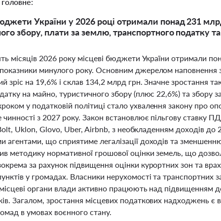
 головне:
юджети України у 2026 році отримали понад 231 млрд 
ого збору, плати за землю, транспортного податку т
ять місяців 2026 року місцеві бюджети України отримали пон
показники минулого року. Основним джерелом наповнення з
й зріс на 19,6% і склав 134,2 млрд грн. Значне зростання 
датку на майно, туристичного збору (плюс 22,6%) та збору з
роком у податковій політиці стало ухвалення закону про оп
е чинності з 2027 року. Закон встановлює пільгову ставку П
olt, Uklon, Glovo, Uber, Airbnb, з необкладенням доходів д
 агентами, що сприятиме легалізації доходів та зменшенню 
ив методику нормативної грошової оцінки земель, що дозв
зокрема за рахунок підвищення оцінки курортних зон та вра
унктів у громадах. Власники нерухомості та транспортних з
а місцеві органи влади активно працюють над підвищенням до
ків. Загалом, зростання місцевих податкових надходжень є 
омад в умовах воєнного стану.