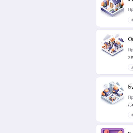
Пр
О
Пр
з 
ме
пр
Б
Пр
до