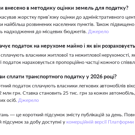
ни внесено в методику оцінки земель для податку?
касував жорстку прив’язку оцінки до адміністративного цен
и найбільш розвинених населених пунктів. Також підвищено
ть надходження до місцевих бюджетів.
Джерело
ачує податок на нерухоме майно і як він розраховуєть
сплачують власники житлової та нежитлової нерухомості, як 
і податок нараховується пропорційно частці кожного співв
ви сплати транспортного податку у 2026 році?
тний податок сплачують власники легкових автомобілів віко
2 млн грн. Ставка становить 25 тис. грн за кожен автомобіль
их осіб.
Джерело
тань — це короткий підсумок змісту публікацій за день. По
 підсумок за добу доступні у
комерційній версії Платформи