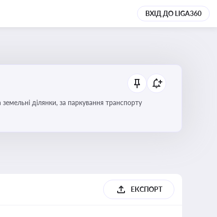
ВХІД ДО LIGA360
Тема охоплює систему місцевого оподаткування в Україні, включаючи туристичний збір, плату за земельні ділянки, за паркування транспорту
ЕКСПОРТ