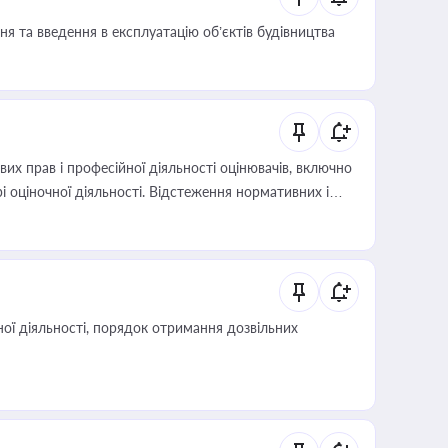
я та введення в експлуатацію об’єктів будівництва
х прав і професійної діяльності оцінювачів, включно
і оціночної діяльності. Відстеження нормативних і
иста або бухгалтера під час оподаткування,
 статусу суб'єктів оціночної діяльності
ої діяльності, порядок отримання дозвільних