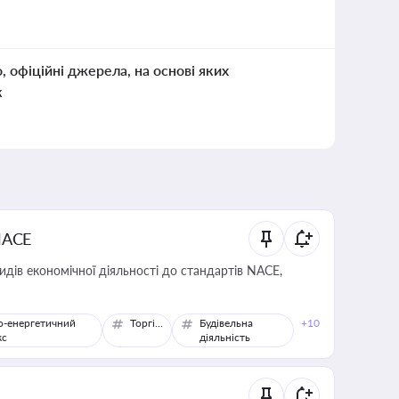
о, офіційні джерела, на основі яких
к
NACE
идів економічної діяльності до стандартів NACE,
о-енергетичний
Торгівля
Будівельна
+10
кс
діяльність