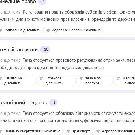
емельне право
+3
о що тема:
Регулювання прав та обов’язків суб’єктів у сфері корист
жливим для захисту майнових прав власників, орендарів та держави
сурсами
Будівельна діяльність
Агропромисловий комплекс
цензії, дозволи
+10
о що тема:
Тема стосується правового регулювання отримання, пере
обхідних для провадження господарської діяльності
Банківська
Страхова
Фінансові
Паливн
діяльність
діяльність
послуги
компле
кологічний податок
+1
о що тема:
Тема стосується обов’язку підприємств сплачувати еколо
жлива для екологічного контролю бізнесу, формування фінансової 
конодавства
Паливно-енергетичний комплекс
Транспорт
Агропромисловий 