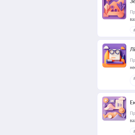
З
Пр
ва
ре
Лі
Пр
не
Е
Пр
ва
за