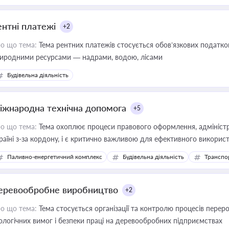
ентні платежі
+2
о що тема:
Тема рентних платежів стосується обов’язкових податков
иродними ресурсами — надрами, водою, лісами
Будівельна діяльність
іжнародна технічна допомога
+5
о що тема:
Тема охоплює процеси правового оформлення, адміністр
раїні з-за кордону, і є критично важливою для ефективного використ
фраструктурних проєктів
Паливно-енергетичний комплекс
Будівельна діяльність
Транспо
еревообробне виробництво
+2
о що тема:
Тема стосується організації та контролю процесів перер
ологічних вимог і безпеки праці на деревообробних підприємствах