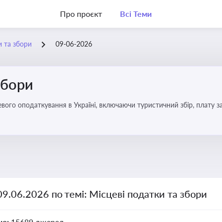
Про проєкт
Всі Теми
и та збори
09-06-2026
збори
09.06.2026 по темі: Місцеві податки та збори
но:
15689 джерел