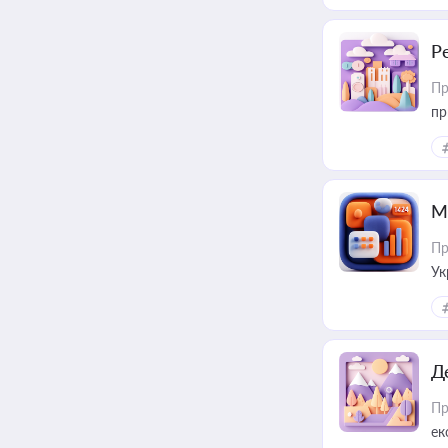
Р
Пр
пр
М
Пр
Ук
ін
Д
Пр
ек