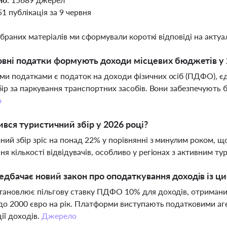
51 публікація за 9 червня
ібраних матеріалів ми сформували короткі відповіді на актуал
овні податки формують доходи місцевих бюджетів у 
и податками є податок на доходи фізичних осіб (ПДФО), є
збір за паркування транспортних засобів. Вони забезпечують
о
ився туристичний збір у 2026 році?
ний збір зріс на понад 22% у порівнянні з минулим роком, що
ня кількості відвідувачів, особливо у регіонах з активним т
дбачає новий закон про оподаткування доходів із 
тановлює пільгову ставку ПДФО 10% для доходів, отримани
до 2000 євро на рік. Платформи виступають податковими аг
ції доходів.
Джерело