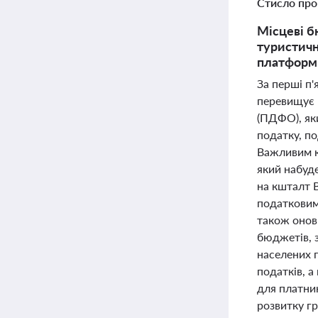
Стисло про
Місцеві б
туристичн
платформ
За перші п'
перевищує 
(ПДФО), яки
податку, по
Важливим к
який набуд
на кшталт B
податковими
також онов
бюджетів, 
населених п
податків, 
для платни
розвитку гр