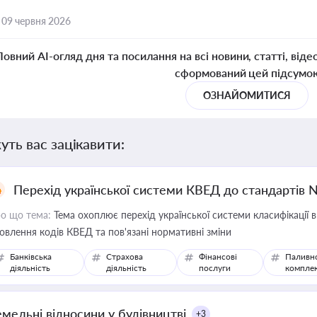
,
09 червня 2026
Повний AI-огляд дня та посилання на всі новини, статті, віде
сформований цей підсумо
ОЗНАЙОМИТИСЯ
уть вас зацікавити:
Перехід української системи КВЕД до стандартів 
о що тема:
Тема охоплює перехід української системи класифікації в
овлення кодів КВЕД та пов'язані нормативні зміни
Банківська
Страхова
Фінансові
Паливн
діяльність
діяльність
послуги
компле
емельні відносини у будівництві
+3