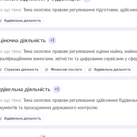
о що тема:
Тема охоплює правове регулювання підготовки, здійсненн
Будівельна діяльність
ціночна діяльність
+1
о що тема:
Тема охоплює правове регулювання оцінки майна, майнови
кваліфікаційними вимогами, звітністю та цифровими сервісами у сфер
дійних змін у цій сфері корисне для власника бізнесу, керівника, юр
Страхова діяльність
Фінансові послуги
Будівельна діяльність
иватизації, оренди державного майна, корпоративних угод і перевірки
удівельна діяльність
+1
о що тема:
Тема охоплює правове регулювання здійснення будівельн
кументів та проходження державного контролю
Будівельна діяльність