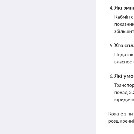
Які змі
Кабмін с
показник
збільши
Хто спл
Податок 
власност
Які умо
Транспор
понад 3,
юридичн
Кожне з пи
розширений