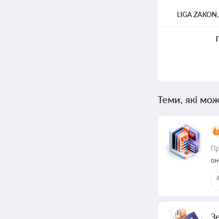
LIGA ZAKON
Теми, які мож
Пр
он
З