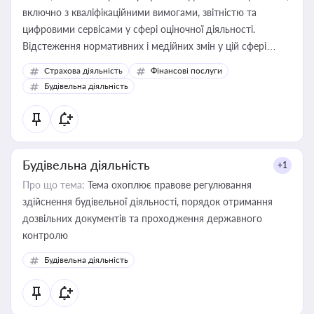
включно з кваліфікаційними вимогами, звітністю та
цифровими сервісами у сфері оціночної діяльності.
Відстеження нормативних і медійних змін у цій сфері
корисне для власника бізнесу, керівника, юриста або
Страхова діяльність
Фінансові послуги
бухгалтера під час оподаткування, приватизації, оренди
Будівельна діяльність
державного майна, корпоративних угод і перевірки
статусу суб'єктів оціночної діяльності
Будівельна діяльність
+1
Про що тема:
Тема охоплює правове регулювання
здійснення будівельної діяльності, порядок отримання
дозвільних документів та проходження державного
контролю
Будівельна діяльність