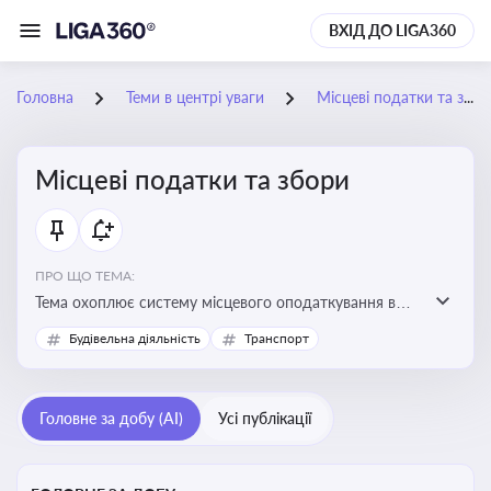
ВХІД ДО LIGA360
Головна
Теми в центрі уваги
Місцеві податки та збори
Місцеві податки та збори
ПРО ЩО ТЕМА:
Тема охоплює систему місцевого оподаткування в
Україні, включаючи туристичний збір, плату за
Будівельна діяльність
Транспорт
земельні ділянки, за паркування транспорту
Головне за добу (AI)
Усі публікації