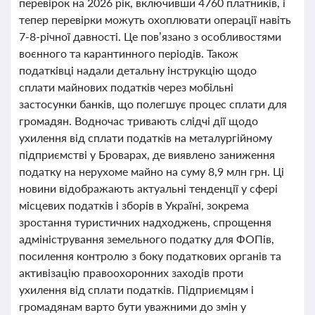
перевірок на 2026 рік, включивши 4760 платників, і
тепер перевірки можуть охоплювати операції навіть
7-8-річної давності. Це пов’язано з особливостями
воєнного та карантинного періодів. Також
податківці надали детальну інструкцію щодо
сплати майнових податків через мобільні
застосунки банків, що полегшує процес сплати для
громадян. Водночас тривають слідчі дії щодо
ухилення від сплати податків на металургійному
підприємстві у Броварах, де виявлено заниження
податку на нерухоме майно на суму 8,9 млн грн. Ці
новини відображають актуальні тенденції у сфері
місцевих податків і зборів в Україні, зокрема
зростання туристичних надходжень, спрощення
адміністрування земельного податку для ФОПів,
посилення контролю з боку податкових органів та
активізацію правоохоронних заходів проти
ухилення від сплати податків. Підприємцям і
громадянам варто бути уважними до змін у