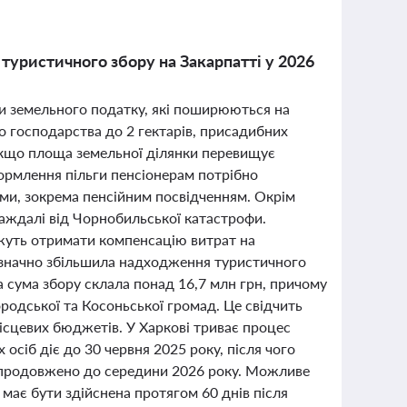
 туристичного збору на Закарпатті у 2026
ати земельного податку, які поширюються на
го господарства до 2 гектарів, присадибних
а. Якщо площа земельної ділянки перевищує
формлення пільги пенсіонерам потрібно
ми, зокрема пенсійним посвідченням. Окрім
траждалі від Чорнобильської катастрофи.
ожуть отримати компенсацію витрат на
ь значно збільшила надходження туристичного
а сума збору склала понад 16,7 млн грн, причому
ородської та Косоньської громад. Це свідчить
місцевих бюджетів. У Харкові триває процес
 осіб діє до 30 червня 2025 року, після чого
д продовжено до середини 2026 року. Можливе
ає бути здійснена протягом 60 днів після