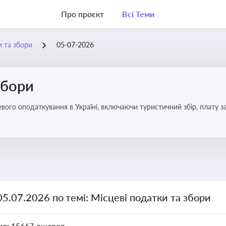
Про проєкт
Всі Теми
и та збори
05-07-2026
збори
05.07.2026 по темі: Місцеві податки та збори
но:
15667 джерел