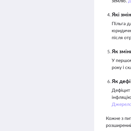
землю.
Д
Які змі
Пільга д
юридични
після от
Як змін
У першом
року і с
Як дефі
Дефіцит 
інфляцію
Джерел
Кожне з пи
розширений