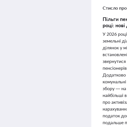
Стисло про
Пільги пе
році: нові
У 2026 році
земельні ді
ділянок у м
встановлен
звернутися
пенсіонерів
Додатково 
комунальні
збору — на 
найбільші в
про активіз
нарахування
податок до
подальше п