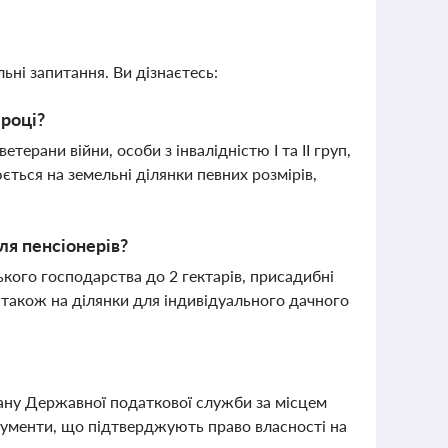
ьні запитання. Ви дізнаєтесь:
 році?
терани війни, особи з інвалідністю I та II груп,
ться на земельні ділянки певних розмірів,
ля пенсіонерів?
кого господарства до 2 гектарів, присадибні
, а також на ділянки для індивідуального дачного
ану Державної податкової служби за місцем
кументи, що підтверджують право власності на