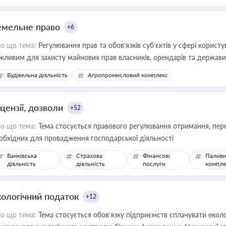
емельне право
+6
о що тема:
Регулювання прав та обов’язків суб’єктів у сфері корист
жливим для захисту майнових прав власників, орендарів та держави
сурсами
Будівельна діяльність
Агропромисловий комплекс
цензії, дозволи
+52
о що тема:
Тема стосується правового регулювання отримання, пере
обхідних для провадження господарської діяльності
Банківська
Страхова
Фінансові
Паливн
діяльність
діяльність
послуги
компле
кологічний податок
+12
о що тема:
Тема стосується обов’язку підприємств сплачувати еколо