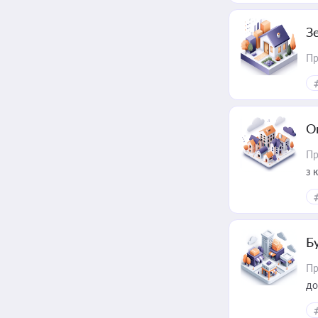
З
Пр
О
Пр
з 
ме
пр
Б
Пр
до