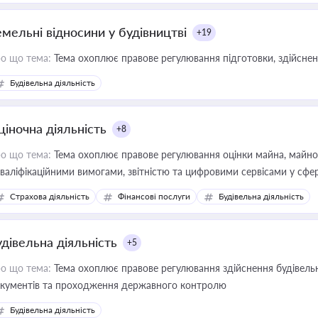
емельні відносини у будівництві
+19
о що тема:
Тема охоплює правове регулювання підготовки, здійсненн
Будівельна діяльність
ціночна діяльність
+8
о що тема:
Тема охоплює правове регулювання оцінки майна, майнови
кваліфікаційними вимогами, звітністю та цифровими сервісами у сфер
дійних змін у цій сфері корисне для власника бізнесу, керівника, юр
Страхова діяльність
Фінансові послуги
Будівельна діяльність
иватизації, оренди державного майна, корпоративних угод і перевірки
удівельна діяльність
+5
о що тема:
Тема охоплює правове регулювання здійснення будівельн
кументів та проходження державного контролю
Будівельна діяльність