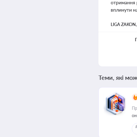
отримання 
вплинути на
LIGA ZAKON
Теми, які мож
Пр
он