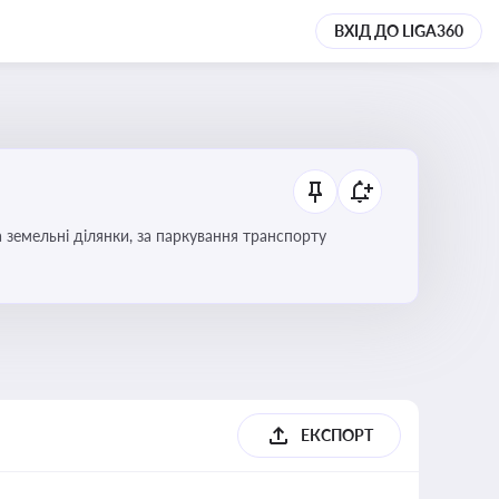
ВХІД ДО LIGA360
Тема охоплює систему місцевого оподаткування в Україні, включаючи туристичний збір, плату за земельні ділянки, за паркування транспорту
ЕКСПОРТ