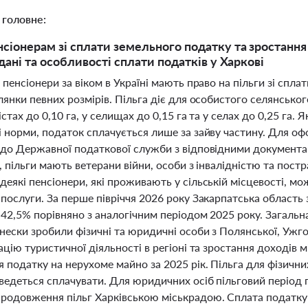
 головне:
нсіонерам зі сплати земельного податку та зростання
 дані та особливості сплати податків у Харкові
 пенсіонери за віком в Україні мають право на пільги зі спл
лянки певних розмірів. Пільга діє для особистого селянсько
істах до 0,10 га, у селищах до 0,15 га та у селах до 0,25 г
і норми, податок сплачується лише за зайву частину. Для о
 до Державної податкової служби з відповідними документа
, пільги мають ветерани війни, особи з інвалідністю та пос
деякі пенсіонери, які проживають у сільській місцевості, м
 послуги. За перше півріччя 2026 року Закарпатська област
42,5% порівняно з аналогічним періодом 2025 року. Загальн
нески зробили фізичні та юридичні особи з Полянської, Ужг
ацію туристичної діяльності в регіоні та зростання доходів 
 податку на нерухоме майно за 2025 рік. Пільга для фізичних
ведеться сплачувати. Для юридичних осіб пільговий періо
родовження пільг Харківською міськрадою. Сплата податку м