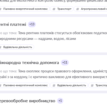
жлива для екологічного контролю бізнесу, формування фінансової 
конодавства
Паливно-енергетичний комплекс
Транспорт
Агропромисловий 
ентні платежі
+13
о що тема:
Тема рентних платежів стосується обов’язкових податков
иродними ресурсами — надрами, водою, лісами
Будівельна діяльність
іжнародна технічна допомога
+11
о що тема:
Тема охоплює процеси правового оформлення, адміністр
раїні з-за кордону, і є критично важливою для ефективного використ
фраструктурних проєктів
Паливно-енергетичний комплекс
Будівельна діяльність
Транспо
еревообробне виробництво
+1