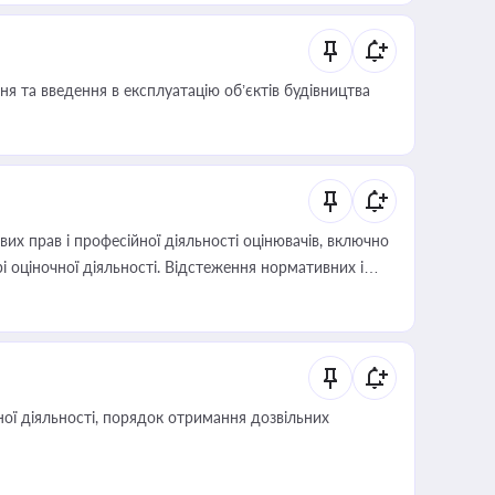
я та введення в експлуатацію об’єктів будівництва
х прав і професійної діяльності оцінювачів, включно
і оціночної діяльності. Відстеження нормативних і
иста або бухгалтера під час оподаткування,
 статусу суб'єктів оціночної діяльності
ої діяльності, порядок отримання дозвільних