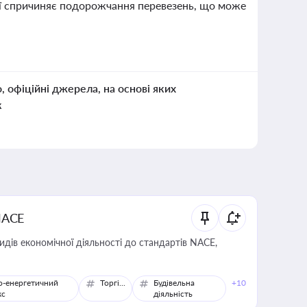
ії спричиняє подорожчання перевезень, що може
о, офіційні джерела, на основі яких
к
NACE
идів економічної діяльності до стандартів NACE,
о-енергетичний
Торгівля
Будівельна
+10
кс
діяльність