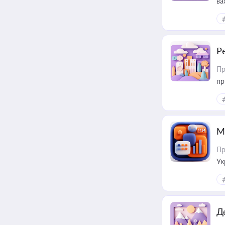
ва
за
Р
Пр
пр
М
Пр
Ук
ін
Д