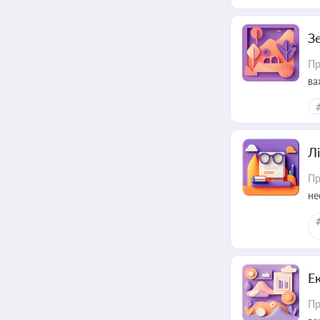
З
Пр
ва
ре
Лі
Пр
не
Е
Пр