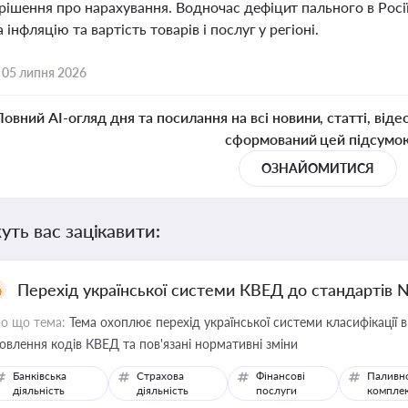
рішення про нарахування. Водночас дефіцит пального в Рос
 інфляцію та вартість товарів і послуг у регіоні.
,
05 липня 2026
Повний AI-огляд дня та посилання на всі новини, статті, віде
сформований цей підсумо
ОЗНАЙОМИТИСЯ
уть вас зацікавити:
Перехід української системи КВЕД до стандартів 
о що тема:
Тема охоплює перехід української системи класифікації в
овлення кодів КВЕД та пов'язані нормативні зміни
Банківська
Страхова
Фінансові
Паливн
діяльність
діяльність
послуги
компле