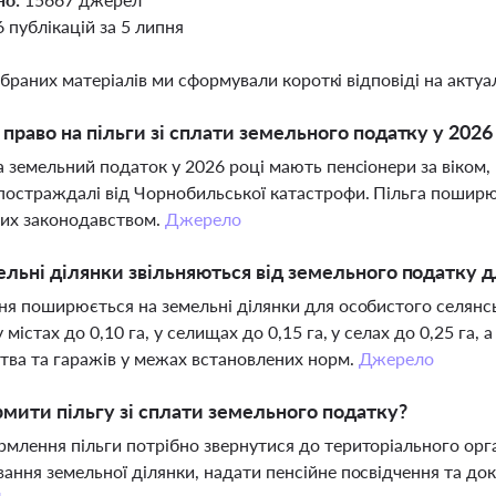
6 публікацій за 5 липня
ібраних матеріалів ми сформували короткі відповіді на актуал
 право на пільги зі сплати земельного податку у 2026
а земельний податок у 2026 році мають пенсіонери за віком, ве
постраждалі від Чорнобильської катастрофи. Пільга поширює
них законодавством.
Джерело
ельні ділянки звільняються від земельного податку д
ня поширюється на земельні ділянки для особистого селянсь
у містах до 0,10 га, у селищах до 0,15 га, у селах до 0,25 га
тва та гаражів у межах встановлених норм.
Джерело
мити пільгу зі сплати земельного податку?
млення пільги потрібно звернутися до територіального орг
ання земельної ділянки, надати пенсійне посвідчення та до