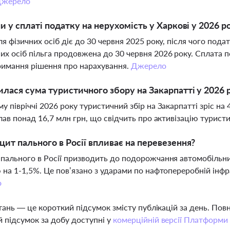
жерело
ни у сплаті податку на нерухомість у Харкові у 2026 р
ля фізичних осіб діє до 30 червня 2025 року, після чого под
х осіб пільга продовжена до 30 червня 2026 року. Сплата п
римання рішення про нарахування.
Джерело
илася сума туристичного збору на Закарпатті у 2026 
у півріччі 2026 року туристичний збір на Закарпатті зріс на
клав понад 16,7 млн грн, що свідчить про активізацію туристич
цит пального в Росії впливає на перевезення?
пального в Росії призводить до подорожчання автомобільн
 на 1-1,5%. Це пов’язано з ударами по нафтопереробній інфр
о
тань — це короткий підсумок змісту публікацій за день. По
 підсумок за добу доступні у
комерційній версії Платформи