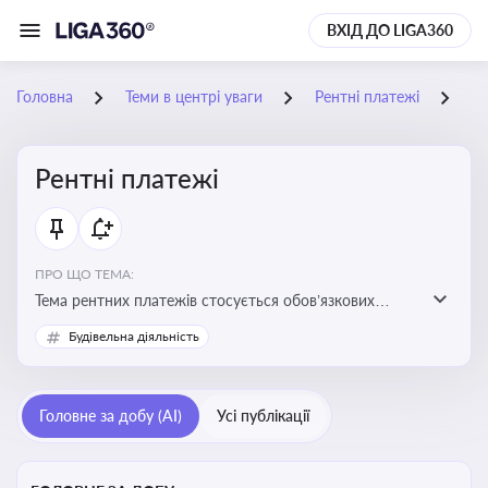
ВХІД ДО LIGA360
Головна
Теми в центрі уваги
Рентні платежі
01
Рентні платежі
ПРО ЩО ТЕМА:
Тема рентних платежів стосується обов’язкових
податкових зборів, які сплачуються за користування
Будівельна діяльність
природними ресурсами — надрами, водою, лісами
Головне за добу (AI)
Усі публікації