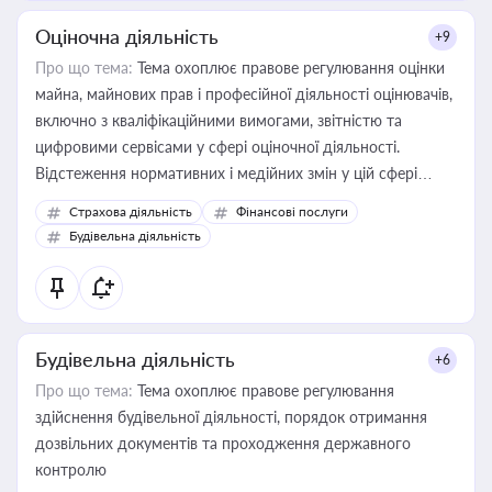
Оціночна діяльність
+9
Про що тема:
Тема охоплює правове регулювання оцінки
майна, майнових прав і професійної діяльності оцінювачів,
включно з кваліфікаційними вимогами, звітністю та
цифровими сервісами у сфері оціночної діяльності.
Відстеження нормативних і медійних змін у цій сфері
корисне для власника бізнесу, керівника, юриста або
Страхова діяльність
Фінансові послуги
бухгалтера під час оподаткування, приватизації, оренди
Будівельна діяльність
державного майна, корпоративних угод і перевірки
статусу суб'єктів оціночної діяльності
Будівельна діяльність
+6
Про що тема:
Тема охоплює правове регулювання
здійснення будівельної діяльності, порядок отримання
дозвільних документів та проходження державного
контролю