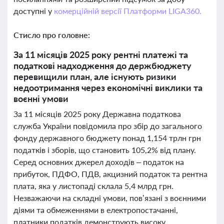
доступні у
комерційній версії Платформи LIGA360.
Стисло про головне:
За 11 місяців 2025 року рентні платежі та
податкові надходження до держбюджету
перевищили план, але існують ризики
недоотримання через економічні виклики та
воєнні умови
За 11 місяців 2025 року Державна податкова
служба України повідомила про збір до загального
фонду державного бюджету понад 1,154 трлн грн
податків і зборів, що становить 105,2% від плану.
Серед основних джерел доходів – податок на
прибуток, ПДФО, ПДВ, акцизний податок та рентна
плата, яка у листопаді склала 5,4 млрд грн.
Незважаючи на складні умови, пов’язані з воєнними
діями та обмеженнями в електропостачанні,
платники податків демонструють високу