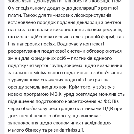
зобов’язані декларувати такі обсяги з коефіцієнтом
0 у спеціальному додатку до декларації з рентної
плати. Також для тимчасових лісокористувачів
встановлено порядок подання декларації з рентної
плати за спеціальне використання лісових ресурсів,
що може здійснюватися як в електронній формі, так
і на паперових носіях. Водночас у контексті
реформування податкової системи обговорюються
зміни для юридичних осіб – платників єдиного
податку четвертої групи, зокрема щодо визначення
загального мінімального податкового зобов’язання
з урахуванням сплачених податків і витрат на
оренду земельних ділянок. Крім того, у зв’язку з
новою програмою МВФ, уряд розглядає можливість
підвищення податкового навантаження на ФОПів
через обов’язкову реєстрацію платниками ПДВ при
досягненні певного обороту, що викликає
занепокоєння щодо економічних наслідків для
малого бізнесу та ризиків тінізації.