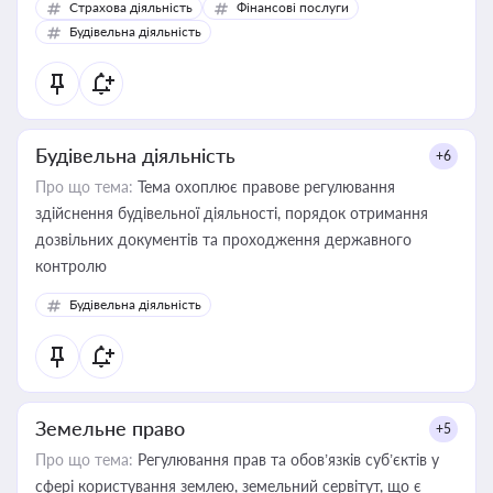
Страхова діяльність
Фінансові послуги
бухгалтера під час оподаткування, приватизації, оренди
Будівельна діяльність
державного майна, корпоративних угод і перевірки
статусу суб'єктів оціночної діяльності
Будівельна діяльність
+6
Про що тема:
Тема охоплює правове регулювання
здійснення будівельної діяльності, порядок отримання
дозвільних документів та проходження державного
контролю
Будівельна діяльність
Земельне право
+5
Про що тема:
Регулювання прав та обов’язків суб’єктів у
сфері користування землею, земельний сервітут, що є