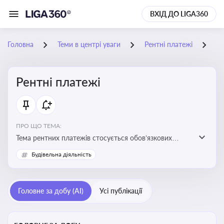
ВХІД ДО LIGA360
Головна
Теми в центрі уваги
Рентні платежі
03
Рентні платежі
ПРО ЩО ТЕМА:
Тема рентних платежів стосується обов’язкових
податкових зборів, які сплачуються за користування
Будівельна діяльність
природними ресурсами — надрами, водою, лісами
Головне за добу (AI)
Усі публікації