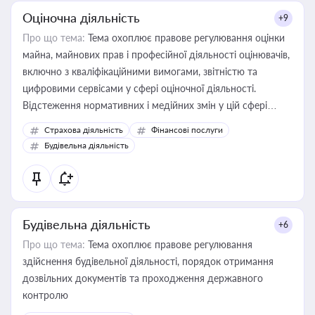
Оціночна діяльність
+9
Про що тема:
Тема охоплює правове регулювання оцінки
майна, майнових прав і професійної діяльності оцінювачів,
включно з кваліфікаційними вимогами, звітністю та
цифровими сервісами у сфері оціночної діяльності.
Відстеження нормативних і медійних змін у цій сфері
корисне для власника бізнесу, керівника, юриста або
Страхова діяльність
Фінансові послуги
бухгалтера під час оподаткування, приватизації, оренди
Будівельна діяльність
державного майна, корпоративних угод і перевірки
статусу суб'єктів оціночної діяльності
Будівельна діяльність
+6
Про що тема:
Тема охоплює правове регулювання
здійснення будівельної діяльності, порядок отримання
дозвільних документів та проходження державного
контролю