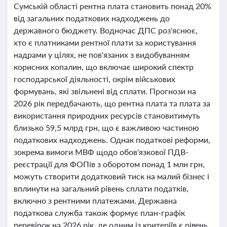
Сумській області рентна плата становить понад 20%
від загальних податкових надходжень до
державного бюджету. Водночас ДПС роз'яснює,
хто є платниками рентної плати за користування
надрами у цілях, не пов'язаних з видобуванням
корисних копалин, що включає широкий спектр
господарської діяльності, окрім військових
формувань, які звільнені від сплати. Прогнози на
2026 рік передбачають, що рентна плата та плата за
використання природних ресурсів становитимуть
близько 59,5 млрд грн, що є важливою частиною
податкових надходжень. Однак податкові реформи,
зокрема вимоги МВФ щодо обов'язкової ПДВ-
реєстрації для ФОПів з оборотом понад 1 млн грн,
можуть створити додатковий тиск на малий бізнес і
вплинути на загальний рівень сплати податків,
включно з рентними платежами. Державна
податкова служба також формує план-графік
перевірок на 2026 рік, де одним із критеріїв є рівень