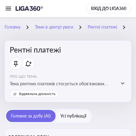
ВХІД ДО LIGA360
Головна
Теми в центрі уваги
Рентні платежі
05
Рентні платежі
ПРО ЩО ТЕМА:
Тема рентних платежів стосується обов’язкових
податкових зборів, які сплачуються за користування
Будівельна діяльність
природними ресурсами — надрами, водою, лісами
Головне за добу (AI)
Усі публікації