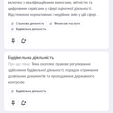
включно з кваліфікаційними вимогами, звітністю та
цифровими сервісами у сфері оціночної діяльності.
Відстеження нормативних і медійних змін у цій сфері
корисне для власника бізнесу, керівника, юриста або
Страхова діяльність
Фінансові послуги
бухгалтера під час оподаткування, приватизації, оренди
Будівельна діяльність
державного майна, корпоративних угод і перевірки
статусу суб'єктів оціночної діяльності
Будівельна діяльність
Про що тема:
Тема охоплює правове регулювання
здійснення будівельної діяльності, порядок отримання
дозвільних документів та проходження державного
контролю
Будівельна діяльність