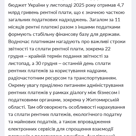
бюджет України у листопаді 2025 року отримав 4,7
млрд гривень рентної плати, що є значною часткою
загальних податкових надходжень. Загалом за 11
місяців рентні платежі разом з іншими податками
формують стабільну фінансову базу для держави.
Водночас платникам нагадують про важливі строки
звітності та сплати рентної плати, зокрема 22
грудня – крайній термін подання звітності за
листопад, а 30 грудня – останній день сплати
рентних платежів за користування надрами,
радіочастотним ресурсом та транспортуванням.
Окрему увагу приділено питанням адміністрування
рентних платежів у рамках діалогу між бізнесом і
податковими органами, зокрема у Житомирській
області. Там обговорюють особливості нарахування
та сплати рентних платежів, екологічного податку
та майнових податків, а також впровадження
електронних сервісів для спрощення взаємодії
платників з податковою службою. Аналітичний