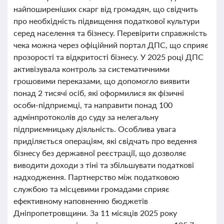
найпоширеніших скарг від громадян, що свідчить
про необхідність підвищення податкової культури
серед населення та бізнесу. Перевірити справжність
чека можна через офіційний портал ДПС, що сприяє
прозорості та відкритості бізнесу. У 2025 році ДПС
активізувала контроль за систематичними
грошовими переказами, що допомогло виявити
понад 2 тисячі осіб, які оформилися як фізичні
особи-підприємці, та направити понад 100
адмінпротоколів до суду за нелегальну
підприємницьку діяльність. Особлива увага
приділяється операціям, які свідчать про ведення
бізнесу без державної реєстрації, що дозволяє
виводити доходи з тіні та збільшувати податкові
надходження. Партнерство між податковою
службою та місцевими громадами сприяє
ефективному наповненню бюджетів
Дніпропетровщини. За 11 місяців 2025 року