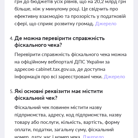
грн до бюджетів усіх рівнів, що на 20,2 млрд грн
більше, ніж у минулому році. Це свідчить про
ефективну взаємодію та прозорість у податковій
сфері, що сприяє розвитку громад.
Джерело
Де можна перевірити справжність
фіскального чека?
Перевірити справжність фіскального чека можна
на офіційному вебпорталі ДПС України за
адресою cabinet.tax.gov.ua, де доступна
інформація про всі зареєстровані чеки.
Джерело
Які основні реквізити має містити
фіскальний чек?
Фіскальний чек повинен містити назву
підприємства, адресу, код підприємства, назву
товару або послуги, кількість, вартість, форму
оплати, податки, загальну суму, фіскальний
номер, дату, час і номер чека.
Джерело