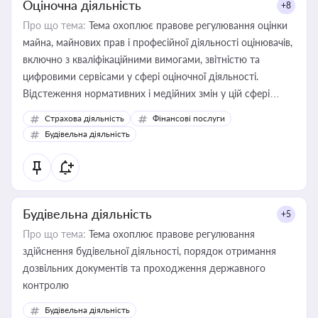
Оціночна діяльність
+8
Про що тема:
Тема охоплює правове регулювання оцінки
майна, майнових прав і професійної діяльності оцінювачів,
включно з кваліфікаційними вимогами, звітністю та
цифровими сервісами у сфері оціночної діяльності.
Відстеження нормативних і медійних змін у цій сфері
корисне для власника бізнесу, керівника, юриста або
Страхова діяльність
Фінансові послуги
бухгалтера під час оподаткування, приватизації, оренди
Будівельна діяльність
державного майна, корпоративних угод і перевірки
статусу суб'єктів оціночної діяльності
Будівельна діяльність
+5
Про що тема:
Тема охоплює правове регулювання
здійснення будівельної діяльності, порядок отримання
дозвільних документів та проходження державного
контролю
Будівельна діяльність