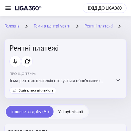
ВХІД ДО LIGA360
Головна
Теми в центрі уваги
Рентні платежі
06
Рентні платежі
ПРО ЩО ТЕМА:
Тема рентних платежів стосується обов’язкових
податкових зборів, які сплачуються за користування
Будівельна діяльність
природними ресурсами — надрами, водою, лісами
Головне за добу (AI)
Усі публікації