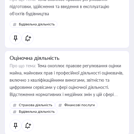
підготовки, здійснення та введення в експлуатацію
об’єктів будівництва
Будівельна діяльність
Оціночна діяльність
Про що тема:
Тема охоплює правове регулювання оцінки
майна, майнових прав і професійної діяльності оцінювачів,
включно з кваліфікаційними вимогами, звітністю та
цифровими сервісами у сфері оціночної діяльності.
Відстеження нормативних і медійних змін у цій сфері
корисне для власника бізнесу, керівника, юриста або
Страхова діяльність
Фінансові послуги
бухгалтера під час оподаткування, приватизації, оренди
Будівельна діяльність
державного майна, корпоративних угод і перевірки
статусу суб'єктів оціночної діяльності