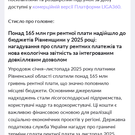
доступні у
комерційній версії Платформи LIGA360.
Стисло про головне:
Понад 165 млн грн рентної плати надійшло до
бюджетів Рівненщини у 2025 році:
нагадування про сплату рентних платежів та
нова екологічна звітність за інтегрованим
довкіллєвим дозволом
Упродовж січня–листопада 2025 року платники
Рівненської області сплатили понад 165 млн
гривень рентної плати, що значно поповнило
місцеві бюджети. Основними джерелами
надходжень стали лісогосподарські підприємства,
користувачі надр та водокористувачі. Ці кошти є
важливою фінансовою основою для реалізації
соціально-економічних проєктів у регіоні. Державна
податкова служба України нагадує про граничні
терміни сплати рентної плати за листопад 2025