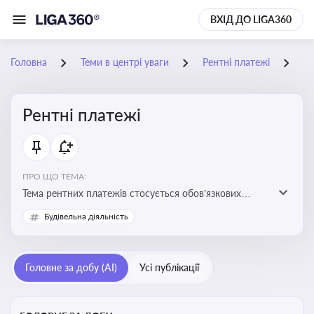
ВХІД ДО LIGA360
Головна
Теми в центрі уваги
Рентні платежі
30
Рентні платежі
ПРО ЩО ТЕМА:
Тема рентних платежів стосується обов’язкових
податкових зборів, які сплачуються за користування
Будівельна діяльність
природними ресурсами — надрами, водою, лісами
Головне за добу (AI)
Усі публікації