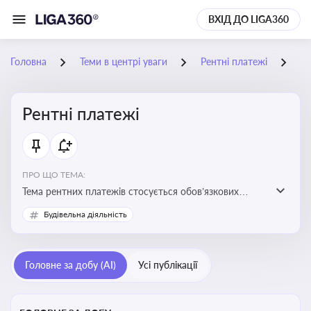
ВХІД ДО LIGA360
Головна
Теми в центрі уваги
Рентні платежі
09
Рентні платежі
ПРО ЩО ТЕМА:
Тема рентних платежів стосується обов’язкових
податкових зборів, які сплачуються за користування
Будівельна діяльність
природними ресурсами — надрами, водою, лісами
Головне за добу (AI)
Усі публікації