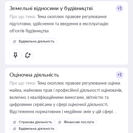
Земельні відносини у будівництві
+1
Про що тема:
Тема охоплює правове регулювання
підготовки, здійснення та введення в експлуатацію
об’єктів будівництва
Будівельна діяльність
Оціночна діяльність
+1
Про що тема:
Тема охоплює правове регулювання оцінки
майна, майнових прав і професійної діяльності оцінювачів,
включно з кваліфікаційними вимогами, звітністю та
цифровими сервісами у сфері оціночної діяльності.
Відстеження нормативних і медійних змін у цій сфері
корисне для власника бізнесу, керівника, юриста або
Страхова діяльність
Фінансові послуги
бухгалтера під час оподаткування, приватизації, оренди
Будівельна діяльність
державного майна, корпоративних угод і перевірки