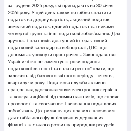
за грудень 2025 року, які припадають на 30 січня
2026 року. У цей день також потрібно сплатити
податок на додану вартість, акцизний податок,
земельний податок, єдиний податок платниками
четвертої групи та інші податкові зобов’язання. Для
зручності платників доступний інтерактивний
податковий календар на вебпорталі ДПС, що
допомагає уникнути прострочень. Законодавство
України чітко регламентує строки подання
податкової звітності та сплати рентної плати, що
залежить від базового звітного періоду – місяця,
кварталу чи року. Податкова служба активно
працює над удосконаленням електронних сервісів
та консультаційної підтримки платників, що сприяє
прозорості та своєчасності виконання податкових
зобов’язань. Дотримання цих правил є ключовим
для стабільного функціонування державних
фінансів та сталого розвитку природних ресурсів.