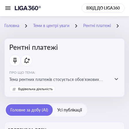
ВХІД ДО LIGA360
Головна
Теми в центрі уваги
Рентні платежі
29
Рентні платежі
ПРО ЩО ТЕМА:
Тема рентних платежів стосується обов’язкових
податкових зборів, які сплачуються за користування
Будівельна діяльність
природними ресурсами — надрами, водою, лісами
Головне за добу (AI)
Усі публікації