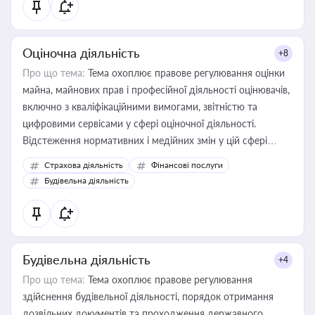
Оціночна діяльність
+8
Про що тема:
Тема охоплює правове регулювання оцінки
майна, майнових прав і професійної діяльності оцінювачів,
включно з кваліфікаційними вимогами, звітністю та
цифровими сервісами у сфері оціночної діяльності.
Відстеження нормативних і медійних змін у цій сфері
корисне для власника бізнесу, керівника, юриста або
Страхова діяльність
Фінансові послуги
бухгалтера під час оподаткування, приватизації, оренди
Будівельна діяльність
державного майна, корпоративних угод і перевірки
статусу суб'єктів оціночної діяльності
Будівельна діяльність
+4
Про що тема:
Тема охоплює правове регулювання
здійснення будівельної діяльності, порядок отримання
дозвільних документів та проходження державного