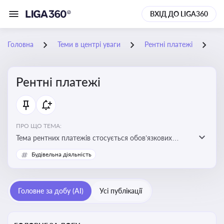
ВХІД ДО LIGA360
Головна
Теми в центрі уваги
Рентні платежі
16
Рентні платежі
ПРО ЩО ТЕМА:
Тема рентних платежів стосується обов’язкових
податкових зборів, які сплачуються за користування
Будівельна діяльність
природними ресурсами — надрами, водою, лісами
Головне за добу (AI)
Усі публікації