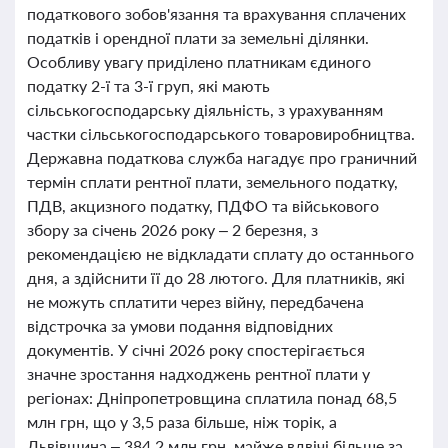
податкового зобов'язання та врахування сплачених
податків і орендної плати за земельні ділянки.
Особливу увагу приділено платникам єдиного
податку 2-ї та 3-ї груп, які мають
сільськогосподарську діяльність, з урахуванням
частки сільськогосподарського товаровиробництва.
Державна податкова служба нагадує про граничний
термін сплати рентної плати, земельного податку,
ПДВ, акцизного податку, ПДФО та військового
збору за січень 2026 року – 2 березня, з
рекомендацією не відкладати сплату до останнього
дня, а здійснити її до 28 лютого. Для платників, які
не можуть сплатити через війну, передбачена
відстрочка за умови подання відповідних
документів. У січні 2026 року спостерігається
значне зростання надходжень рентної плати у
регіонах: Дніпропетровщина сплатила понад 68,5
млн грн, що у 3,5 раза більше, ніж торік, а
Львівщина – 384,2 млн грн, майже вдвічі більше за