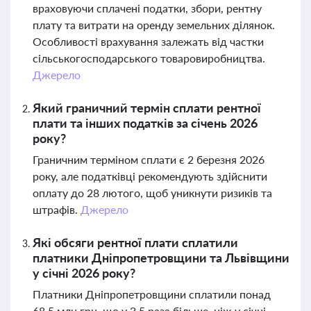
враховуючи сплачені податки, збори, рентну
плату та витрати на оренду земельних ділянок.
Особливості врахування залежать від частки
сільськогосподарського товаровиробництва.
Джерело
Який граничний термін сплати рентної
плати та інших податків за січень 2026
року?
Граничним терміном сплати є 2 березня 2026
року, але податківці рекомендують здійснити
оплату до 28 лютого, щоб уникнути ризиків та
штрафів.
Джерело
Які обсяги рентної плати сплатили
платники Дніпропетровщини та Львівщини
у січні 2026 року?
Платники Дніпропетровщини сплатили понад
68,5 млн грн, що у 3,5 раза більше, ніж у січні