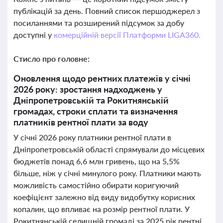
публікацій за день. Повний список першоджерел з
посиланнями та розширений підсумок за добу
доступні у
комерційній версії Платформи LIGA360.
Стисло про головне:
Оновлення щодо рентних платежів у січні
2026 року: зростання надходжень у
Дніпропетровській та Рокитнянській
громадах, строки сплати та визначення
платників рентної плати за воду
У січні 2026 року платники рентної плати в
Дніпропетровській області спрямували до місцевих
бюджетів понад 6,6 млн гривень, що на 5,5%
більше, ніж у січні минулого року. Платники мають
можливість самостійно обирати коригуючий
коефіцієнт залежно від виду видобутку корисних
копалин, що впливає на розмір рентної плати. У
Рокитнянській селищній громаді за 2025 рік рентні