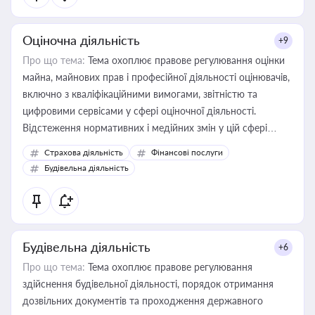
Оціночна діяльність
+9
Про що тема:
Тема охоплює правове регулювання оцінки
майна, майнових прав і професійної діяльності оцінювачів,
включно з кваліфікаційними вимогами, звітністю та
цифровими сервісами у сфері оціночної діяльності.
Відстеження нормативних і медійних змін у цій сфері
корисне для власника бізнесу, керівника, юриста або
Страхова діяльність
Фінансові послуги
бухгалтера під час оподаткування, приватизації, оренди
Будівельна діяльність
державного майна, корпоративних угод і перевірки
статусу суб'єктів оціночної діяльності
Будівельна діяльність
+6
Про що тема:
Тема охоплює правове регулювання
здійснення будівельної діяльності, порядок отримання
дозвільних документів та проходження державного