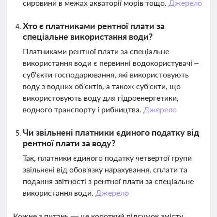
сировини в межах акваторії морів тощо.
Джерело
Хто є платниками рентної плати за
спеціальне використання води?
Платниками рентної плати за спеціальне
використання води є первинні водокористувачі –
суб'єкти господарювання, які використовують
воду з водних об'єктів, а також суб'єкти, що
використовують воду для гідроенергетики,
водного транспорту і рибництва.
Джерело
Чи звільнені платники єдиного податку від
рентної плати за воду?
Так, платники єдиного податку четвертої групи
звільнені від обов'язку нарахування, сплати та
подання звітності з рентної плати за спеціальне
використання води.
Джерело
Кожне з питань — це короткий підсумок змісту