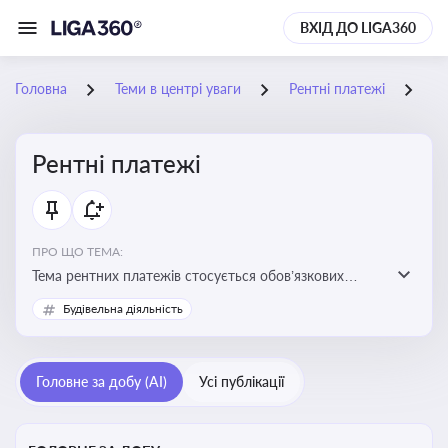
ВХІД ДО LIGA360
Головна
Теми в центрі уваги
Рентні платежі
23
Рентні платежі
ПРО ЩО ТЕМА:
Тема рентних платежів стосується обов’язкових
податкових зборів, які сплачуються за користування
Будівельна діяльність
природними ресурсами — надрами, водою, лісами
Головне за добу (AI)
Усі публікації