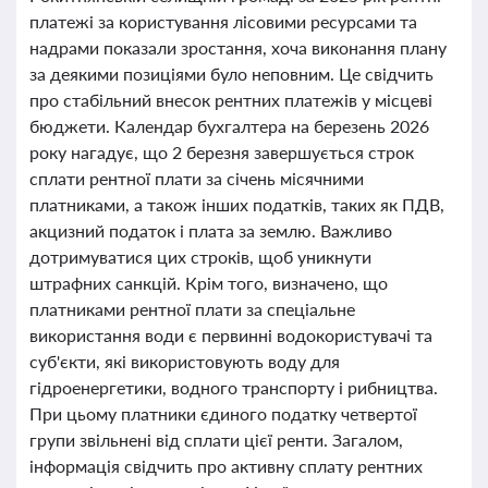
платежі за користування лісовими ресурсами та
надрами показали зростання, хоча виконання плану
за деякими позиціями було неповним. Це свідчить
про стабільний внесок рентних платежів у місцеві
бюджети. Календар бухгалтера на березень 2026
року нагадує, що 2 березня завершується строк
сплати рентної плати за січень місячними
платниками, а також інших податків, таких як ПДВ,
акцизний податок і плата за землю. Важливо
дотримуватися цих строків, щоб уникнути
штрафних санкцій. Крім того, визначено, що
платниками рентної плати за спеціальне
використання води є первинні водокористувачі та
суб'єкти, які використовують воду для
гідроенергетики, водного транспорту і рибництва.
При цьому платники єдиного податку четвертої
групи звільнені від сплати цієї ренти. Загалом,
інформація свідчить про активну сплату рентних