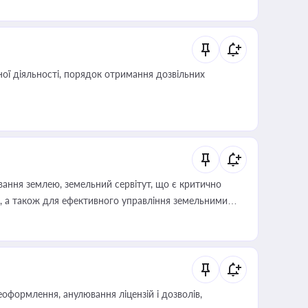
 статусу суб'єктів оціночної діяльності
ої діяльності, порядок отримання дозвільних
ування землею, земельний сервітут, що є критично
, а також для ефективного управління земельними
оформлення, анулювання ліцензій і дозволів,