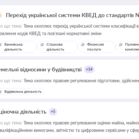
Перехід української системи КВЕД до стандартів 
о що тема:
Тема охоплює перехід української системи класифікації в
овлення кодів КВЕД та пов'язані нормативні зміни
Банківська
Страхова
Фінансові
Паливн
діяльність
діяльність
послуги
компле
емельні відносини у будівництві
+14
о що тема:
Тема охоплює правове регулювання підготовки, здійсненн
Будівельна діяльність
ціночна діяльність
+5
о що тема:
Тема охоплює правове регулювання оцінки майна, майнови
кваліфікаційними вимогами, звітністю та цифровими сервісами у сфер
дійних змін у цій сфері корисне для власника бізнесу, керівника, юр