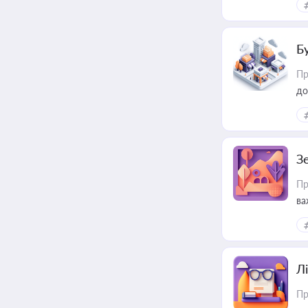
пр
Б
Пр
до
З
Пр
ва
ре
Лі
Пр