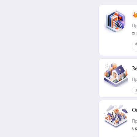
Пр
он
З
Пр
О
Пр
з 
ме