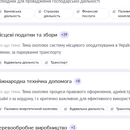
обхідних для провадження господарської діяльності
Банківська
Страхова
Фінансові
Паливн
діяльність
діяльність
послуги
компле
ісцеві податки та збори
+39
о що тема:
Тема охоплює систему місцевого оподаткування в Україні
ділянки, за паркування транспорту
Будівельна діяльність
Транспорт
іжнародна технічна допомога
+8
о що тема:
Тема охоплює процеси правового оформлення, адміністр
раїні з-за кордону, і є критично важливою для ефективного використ
фраструктурних проєктів
Паливно-енергетичний комплекс
Будівельна діяльність
Транспо
еревообробне виробництво
+1