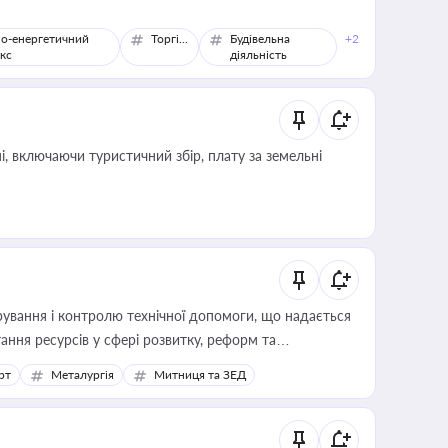
о-енергетичний
Торгівля
Будівельна
+2
кс
діяльність
, включаючи туристичний збір, плату за земельні
ування і контролю технічної допомоги, що надається
ання ресурсів у сфері розвитку, реформ та
рт
Металургія
Митниця та ЗЕД