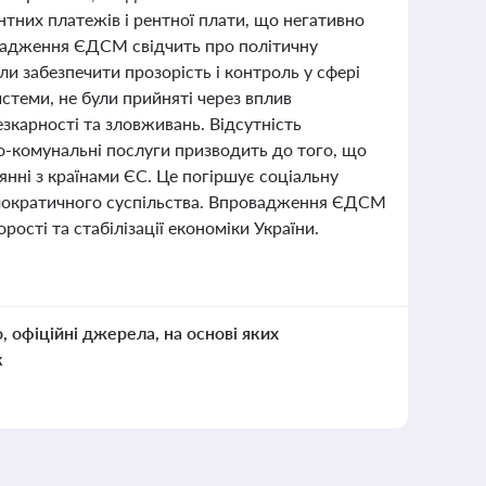
нтних платежів і рентної плати, що негативно
овадження ЄДСМ свідчить про політичну
гли забезпечити прозорість і контроль у сфері
стеми, не були прийняті через вплив
зкарності та зловживань. Відсутність
-комунальні послуги призводить до того, що
янні з країнами ЄС. Це погіршує соціальну
емократичного суспільства. Впровадження ЄДСМ
сті та стабілізації економіки України.
о, офіційні джерела, на основі яких
к