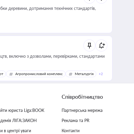
обки деревини, дотримання технічних стандартів,
цтв, включно з дозволами, перевірками, стандартами
рт
Агропромисловий комплекс
Металургія
+2
Співробітництво
айти юриста Liga:BOOK
Партнерська мережа
адемія ЛІГА:ЗАКОН
Реклама та PR
и в центрі уваги
Контакти