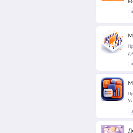
не
М
Пр
М
Пр
Ук
ін
Д