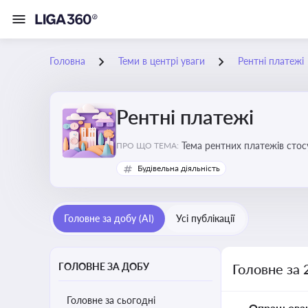
Головна
Теми в центрі уваги
Рентні платежі
Рентні платежі
Тема рентних платежів стос
ПРО ЩО ТЕМА:
водою, лісами
Будівельна діяльність
Головне за добу (AI)
Усі публікації
ГОЛОВНЕ ЗА ДОБУ
Головне за 
Головне за сьогодні
Опрацьова