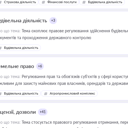
Страхова діяльність
Фінансові послуги
Будівельна діяльність
иватизації, оренди державного майна, корпоративних угод і перевірки
удівельна діяльність
+3
о що тема:
Тема охоплює правове регулювання здійснення будівельн
кументів та проходження державного контролю
Будівельна діяльність
емельне право
+6
о що тема:
Регулювання прав та обов’язків суб’єктів у сфері корист
жливим для захисту майнових прав власників, орендарів та держави
сурсами
Будівельна діяльність
Агропромисловий комплекс
цензії, дозволи
+41
о що тема:
Тема стосується правового регулювання отримання, пере