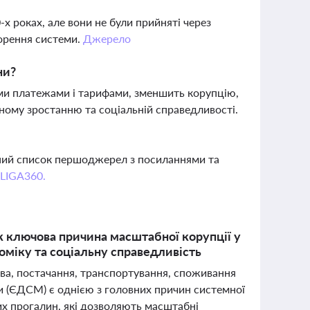
х роках, але вони не були прийняті через
орення системи.
Джерело
ни?
ми платежами і тарифами, зменшить корупцію,
ному зростанню та соціальній справедливості.
вний список першоджерел з посиланнями та
 LIGA360.
як ключова причина масштабної корупції у
оміку та соціальну справедливість
тва, постачання, транспортування, споживання
ги (ЄДСМ) є однією з головних причин системної
вих прогалин, які дозволяють масштабні