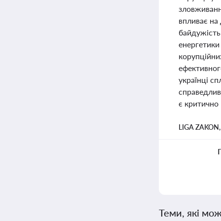
зловживання
впливає на
байдужість 
енергетики 
корупційних
ефективног
українці сп
справедлив
є критично 
LIGA ZAKON
Теми, які мож