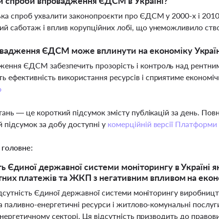
и спроби впровадження ЄДСМ в Україні?
ька спроб ухвалити законопроєкти про ЄДСМ у 2000-х і 2010-
ий саботаж і вплив корупційних лобі, що унеможливило ств
овадження ЄДСМ може вплинути на економіку Украї
ення ЄДСМ забезпечить прозорість і контроль над рентни
ь ефективність використання ресурсів і сприятиме економіч
о
тань — це короткий підсумок змісту публікацій за день. По
 підсумок за добу доступні у
комерційній версії Платформи
 головне:
ть Єдиної державної системи моніторингу в Україні 
тних платежів та ЖКП з негативним впливом на екон
відсутність Єдиної державної системи моніторингу виробниц
за паливно-енергетичні ресурси і житлово-комунальні послу
енергетичному секторі. Ця відсутність призводить до право