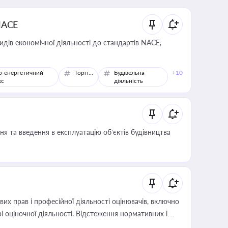
NACE
идів економічної діяльності до стандартів NACE,
о-енергетичний
Торгівля
Будівельна
+10
кс
діяльність
я та введення в експлуатацію об’єктів будівництва
х прав і професійної діяльності оцінювачів, включно
і оціночної діяльності. Відстеження нормативних і
иста або бухгалтера під час оподаткування,