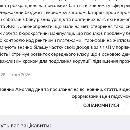
 та розкрадання національних багатств, зокрема у сфері ре
 державний бюджет і економіку загалом. Історія спроб впр
і саботаж з боку різних урядів та політичних еліт, які не змо
та ЖКП. Законопроєкти, що мали на меті створення такої си
 лобі та бюрократичні маніпуляції, що посилює проблему бе
о контролю над рентними платежами і тарифами на житлово
лачують значно більшу частку своїх доходів за ЖКП у порівн
ість і стримує розвиток середнього класу, що є основою д
важливим кроком для подолання корупції, підвищення прозоро
,
28 лютого 2026
Повний AI-огляд дня та посилання на всі новини, статті, віде
сформований цей підсумо
ОЗНАЙОМИТИСЯ
уть вас зацікавити: