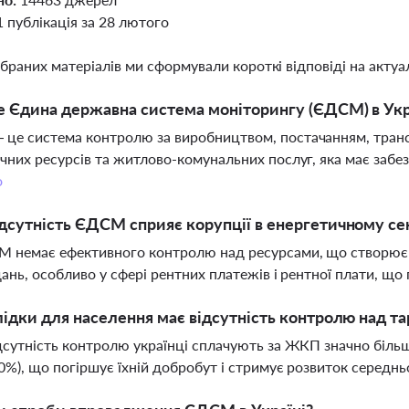
1 публікація за 28 лютого
ібраних матеріалів ми сформували короткі відповіді на актуал
 Єдина державна система моніторингу (ЄДСМ) в Укр
це система контролю за виробництвом, постачанням, транс
чних ресурсів та житлово-комунальних послуг, яка має забез
о
дсутність ЄДСМ сприяє корупції в енергетичному се
М немає ефективного контролю над ресурсами, що створює
дань, особливо у сфері рентних платежів і рентної плати, щ
лідки для населення має відсутність контролю над
дсутність контролю українці сплачують за ЖКП значно більшу
0%), що погіршує їхній добробут і стримує розвиток середнь