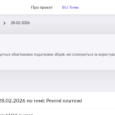
Про проєкт
Всі Теми
28-02-2026
ується обов’язкових податкових зборів, які сплачуються за корис
28.02.2026 по темі: Рентні платежі
но:
14463 джерел