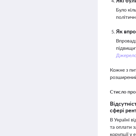
Які бул
Було кіл
політичн
Як впр
Впровадж
підвищит
Джерел
Кожне з пи
розширений
Стисло про
Відсутніс
сфері рен
В Україні 
та оплати 
корупції у 