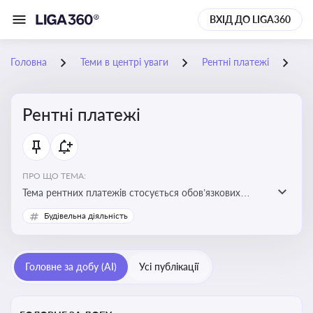
ВХІД ДО LIGA360
Головна
Теми в центрі уваги
Рентні платежі
11
Рентні платежі
ПРО ЩО ТЕМА:
Тема рентних платежів стосується обов’язкових
податкових зборів, які сплачуються за користування
Будівельна діяльність
природними ресурсами — надрами, водою, лісами
Головне за добу (AI)
Усі публікації