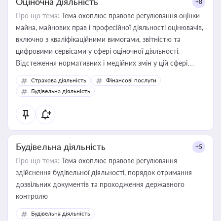
Оціночна діяльність
+8
Про що тема:
Тема охоплює правове регулювання оцінки
майна, майнових прав і професійної діяльності оцінювачів,
включно з кваліфікаційними вимогами, звітністю та
цифровими сервісами у сфері оціночної діяльності.
Відстеження нормативних і медійних змін у цій сфері
корисне для власника бізнесу, керівника, юриста або
Страхова діяльність
Фінансові послуги
бухгалтера під час оподаткування, приватизації, оренди
Будівельна діяльність
державного майна, корпоративних угод і перевірки
статусу суб'єктів оціночної діяльності
Будівельна діяльність
+5
Про що тема:
Тема охоплює правове регулювання
здійснення будівельної діяльності, порядок отримання
дозвільних документів та проходження державного
контролю
Будівельна діяльність