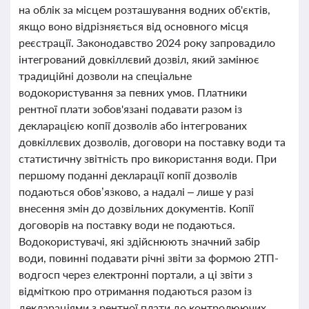
на облік за місцем розташування водних об'єктів,
якщо воно відрізняється від основного місця
реєстрації. Законодавство 2024 року запровадило
інтегрований довкіллєвий дозвіл, який замінює
традиційні дозволи на спеціальне
водокористування за певних умов. Платники
рентної плати зобов'язані подавати разом із
декларацією копії дозволів або інтегрованих
довкіллєвих дозволів, договори на поставку води та
статистичну звітність про використання води. При
першому поданні декларації копії дозволів
подаються обов’язково, а надалі – лише у разі
внесення змін до дозвільних документів. Копії
договорів на поставку води не подаються.
Водокористувачі, які здійснюють значний забір
води, повинні подавати річні звіти за формою 2ТП-
водгосп через електронні портали, а ці звіти з
відміткою про отримання подаються разом із
деклараціями з рентної плати до контролюючих