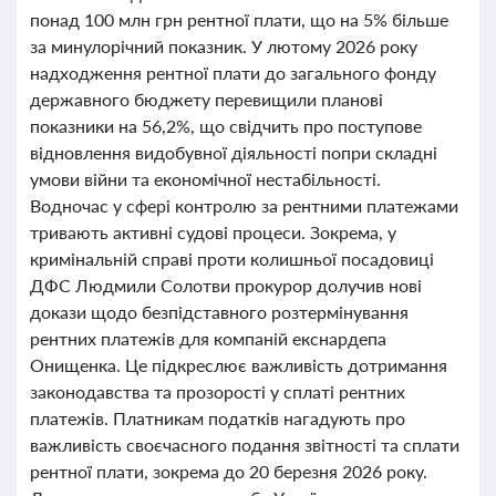
понад 100 млн грн рентної плати, що на 5% більше
за минулорічний показник. У лютому 2026 року
надходження рентної плати до загального фонду
державного бюджету перевищили планові
показники на 56,2%, що свідчить про поступове
відновлення видобувної діяльності попри складні
умови війни та економічної нестабільності.
Водночас у сфері контролю за рентними платежами
тривають активні судові процеси. Зокрема, у
кримінальній справі проти колишньої посадовиці
ДФС Людмили Солотви прокурор долучив нові
докази щодо безпідставного розтермінування
рентних платежів для компаній екснардепа
Онищенка. Це підкреслює важливість дотримання
законодавства та прозорості у сплаті рентних
платежів. Платникам податків нагадують про
важливість своєчасного подання звітності та сплати
рентної плати, зокрема до 20 березня 2026 року.