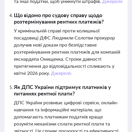
та інші податки, щоб уникнути штрафів.
Джерело
Що відомо про судову справу щодо
розтермінування рентних платежів?
У кримінальній справі проти колишньої
посадовиці ДФС Людмили Солотви прокурор
долучив нові докази про безпідставне
розтермінування рентних платежів для компаній
екснардепа Онищенка. Строки давності
притягнення до відповідальності спливають у
квітні 2026 року.
Джерело
Як ДПС України підтримує платників у
питаннях рентної плати?
ДПС України розвиває цифрові сервіси, онлайн-
навчання та інформаційні матеріали, що
допомагають платникам податків краще
розуміти механізми сплати рентної плати та
звітності. Це сприяє прозорості та ефективності