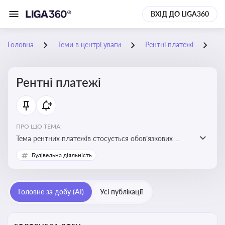
ВХІД ДО LIGA360
Головна
Теми в центрі уваги
Рентні платежі
17
Рентні платежі
ПРО ЩО ТЕМА:
Тема рентних платежів стосується обов’язкових
податкових зборів, які сплачуються за користування
Будівельна діяльність
природними ресурсами — надрами, водою, лісами
Головне за добу (AI)
Усі публікації