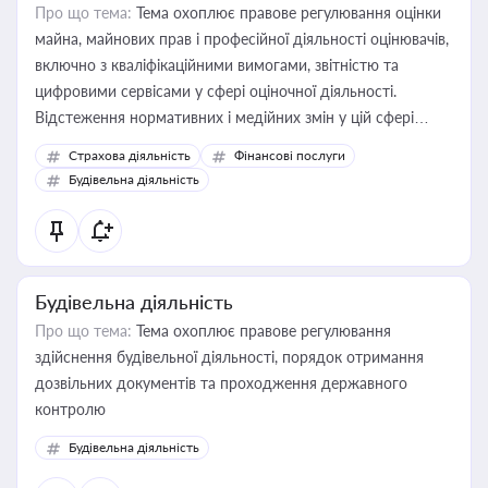
Про що тема:
Тема охоплює правове регулювання оцінки
майна, майнових прав і професійної діяльності оцінювачів,
включно з кваліфікаційними вимогами, звітністю та
цифровими сервісами у сфері оціночної діяльності.
Відстеження нормативних і медійних змін у цій сфері
корисне для власника бізнесу, керівника, юриста або
Страхова діяльність
Фінансові послуги
бухгалтера під час оподаткування, приватизації, оренди
Будівельна діяльність
державного майна, корпоративних угод і перевірки
статусу суб'єктів оціночної діяльності
Будівельна діяльність
Про що тема:
Тема охоплює правове регулювання
здійснення будівельної діяльності, порядок отримання
дозвільних документів та проходження державного
контролю
Будівельна діяльність