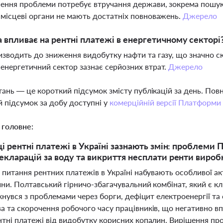
шення проблеми потребує втручання держави, зокрема пошуку
 місцеві органи не мають достатніх повноважень.
Джерело
а впливає на рентні платежі в енергетичному секторі
изводить до зниження видобутку нафти та газу, що значно с
енергетичний сектор зазнає серйозних втрат.
Джерело
тань — це короткий підсумок змісту публікацій за день. По
 підсумок за добу доступні у
комерційній версії Платформи
 головне:
ці рентні платежі в Україні зазнають змін: проблеми
екларацій за воду та викриття несплати ренти виро
 питання рентних платежів в Україні набувають особливої а
ійни. Полтавський гірничо-збагачувальний комбінат, який
ткнувся з проблемами через борги, дефіцит електроенергії та
а та скорочення робочого часу працівників, що негативно 
нтні платежі від видобутку корисних копалин. Вирішення пр