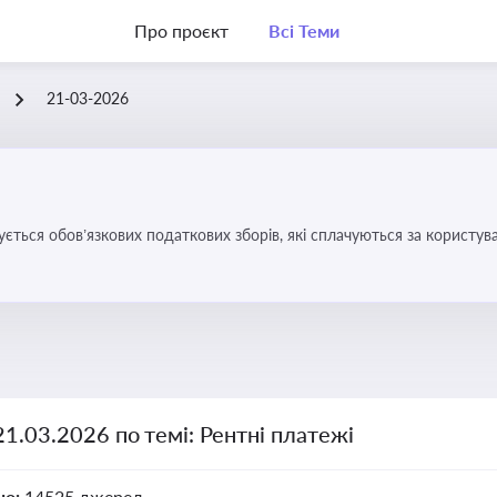
Про проєкт
Всі Теми
21-03-2026
ується обов’язкових податкових зборів, які сплачуються за корис
21.03.2026 по темі: Рентні платежі
но:
14525 джерел