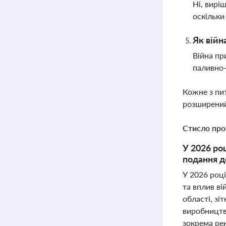
Ні, вирі
оскільки
Як війн
Війна пр
паливно-
Кожне з пи
розширений
Стисло про
У 2026 ро
подання д
У 2026 році
та вплив в
області, зі
виробництв
зокрема ре