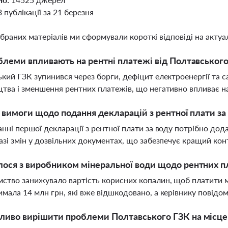
3 публікації за 21 березня
ібраних матеріалів ми сформували короткі відповіді на актуал
блеми впливають на рентні платежі від Полтавського
кий ГЗК зупинився через борги, дефіцит електроенергії та с
тва і зменшення рентних платежів, що негативно впливає н
і вимоги щодо подання декларацій з рентної плати за 
нні першої декларації з рентної плати за воду потрібно дод
азі змін у дозвільних документах, що забезпечує кращий ко
ося з виробником мінеральної води щодо рентних п
ство занижувало вартість корисних копалин, щоб платити 
мала 14 млн грн, які вже відшкодовано, а керівнику повідо
иво вирішити проблеми Полтавського ГЗК на місцев