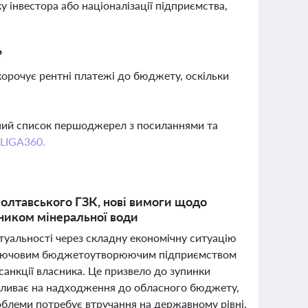
 інвестора або націоналізації підприємства,
?
корочує рентні платежі до бюджету, оскільки
вний список першоджерел з посиланнями та
 LIGA360.
 Полтавського ГЗК, нові вимоги щодо
бником мінеральної води
ктуальності через складну економічну ситуацію
 є ключовим бюджетоутворюючим підприємством
 санкції власника. Це призвело до зупинки
впливає на надходження до обласного бюджету,
облеми потребує втручання на державному рівні,