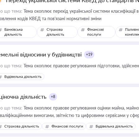
Перехід української системи КВЕД до стандартів 
о що тема:
Тема охоплює перехід української системи класифікації в
овлення кодів КВЕД та пов'язані нормативні зміни
Банківська
Страхова
Фінансові
Паливн
діяльність
діяльність
послуги
компле
емельні відносини у будівництві
+19
о що тема:
Тема охоплює правове регулювання підготовки, здійсненн
Будівельна діяльність
ціночна діяльність
+8
о що тема:
Тема охоплює правове регулювання оцінки майна, майнови
кваліфікаційними вимогами, звітністю та цифровими сервісами у сфер
дійних змін у цій сфері корисне для власника бізнесу, керівника, юр
Страхова діяльність
Фінансові послуги
Будівельна діяльність
иватизації, оренди державного майна, корпоративних угод і перевірки