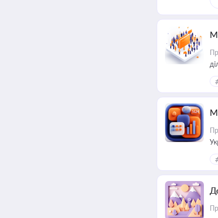
М
Пр
М
Пр
Ук
ін
Д
Пр