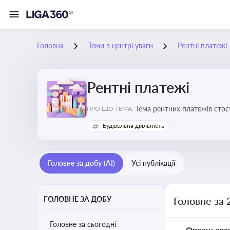
Головна
Теми в центрі уваги
Рентні платежі
Рентні платежі
Тема рентних платежів стос
ПРО ЩО ТЕМА:
водою, лісами
Будівельна діяльність
Головне за добу (AI)
Усі публікації
ГОЛОВНЕ ЗА ДОБУ
Головне за 
Головне за сьогодні
Опрацьова