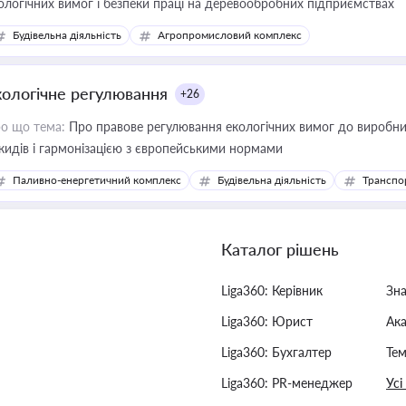
ологічних вимог і безпеки праці на деревообробних підприємствах
Будівельна діяльність
Агропромисловий комплекс
кологічне регулювання
+26
о що тема:
Про правове регулювання екологічних вимог до виробни
кидів і гармонізацією з європейськими нормами
Паливно-енергетичний комплекс
Будівельна діяльність
Транспо
Каталог рішень
Liga360: Керівник
Зн
Liga360: Юрист
Ак
Liga360: Бухгалтер
Тем
Liga360: PR-менеджер
Усі