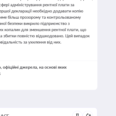
сфері адміністрування рентної плати за
ершої декларації необхідно додавати копію
иятиме більш прозорому та контрольованому
чної безпеки викрило підприємство з
их копалин для зменшення рентної плати, що
, а збитки повністю відшкодовано. Цей випадок
ідальність за ухилення від них.
о, офіційні джерела, на основі яких
к