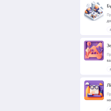
Б
Пр
до
З
Пр
ва
ре
Лі
Пр
не