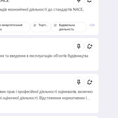
NACE
идів економічної діяльності до стандартів NACE,
о-енергетичний
Торгівля
Будівельна
+10
кс
діяльність
я та введення в експлуатацію об’єктів будівництва
х прав і професійної діяльності оцінювачів, включно
і оціночної діяльності. Відстеження нормативних і
иста або бухгалтера під час оподаткування,
 статусу суб'єктів оціночної діяльності