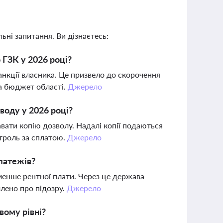
ьні запитання. Ви дізнаєтесь:
 ГЗК у 2026 році?
анкції власника. Це призвело до скорочення
а бюджет області.
Джерело
воду у 2026 році?
авати копію дозволу. Надалі копії подаються
нтроль за сплатою.
Джерело
латежів?
менше рентної плати. Через це держава
млено про підозру.
Джерело
ому рівні?