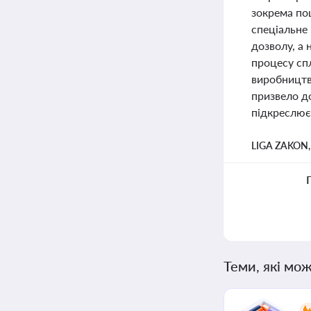
зокрема пош
спеціальне
дозволу, а 
процесу спл
виробництв
призвело д
підкреслює 
LIGA ZAKON
Теми, які мож