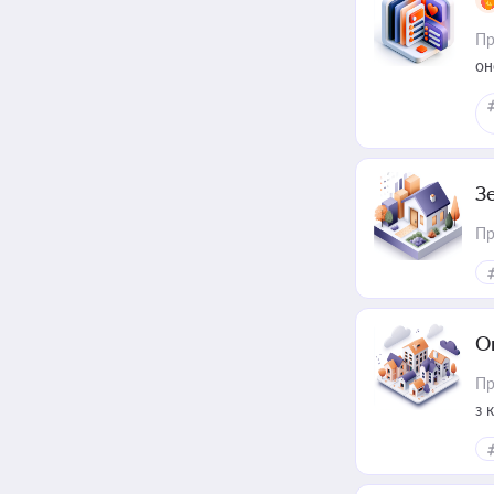
Пр
он
З
Пр
О
Пр
з 
ме
пр