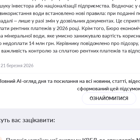
уку інвестора або націоналізації підприємства. Водночас у 
 використання води встановлено нові правила: при поданні п
надалі – лише у разі змін у дозвільних документах. Це спр
ати рентних платежів у 2026 році. Крім того, Бюро економі
а мінеральної води, яке умисно занижувало вартість корисн
о недоплати 14 млн грн. Керівнику повідомлено про підозру
важливість контролю за сплатою рентних платежів та відпов
,
21 березня 2026
Повний AI-огляд дня та посилання на всі новини, статті, віде
сформований цей підсумо
ОЗНАЙОМИТИСЯ
уть вас зацікавити: