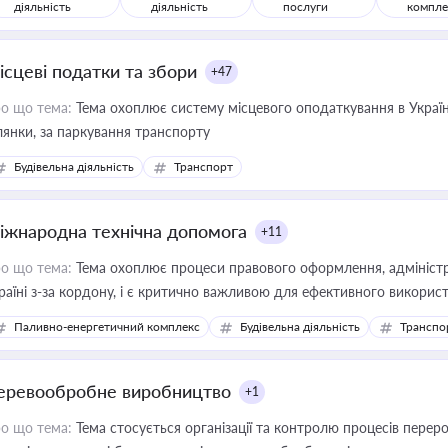
діяльність
діяльність
послуги
компле
ісцеві податки та збори
+47
о що тема:
Тема охоплює систему місцевого оподаткування в Україні
ділянки, за паркування транспорту
Будівельна діяльність
Транспорт
іжнародна технічна допомога
+11
о що тема:
Тема охоплює процеси правового оформлення, адміністр
раїні з-за кордону, і є критично важливою для ефективного використ
фраструктурних проєктів
Паливно-енергетичний комплекс
Будівельна діяльність
Транспо
еревообробне виробництво
+1
о що тема:
Тема стосується організації та контролю процесів перер