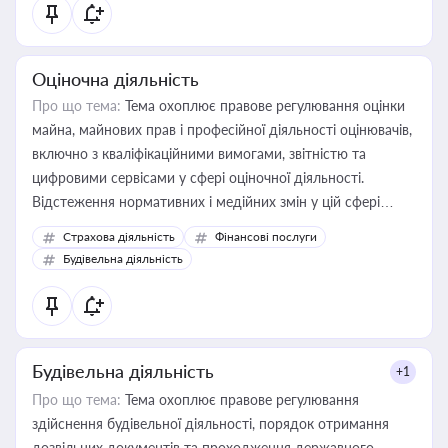
Оціночна діяльність
Про що тема:
Тема охоплює правове регулювання оцінки
майна, майнових прав і професійної діяльності оцінювачів,
включно з кваліфікаційними вимогами, звітністю та
цифровими сервісами у сфері оціночної діяльності.
Відстеження нормативних і медійних змін у цій сфері
корисне для власника бізнесу, керівника, юриста або
Страхова діяльність
Фінансові послуги
бухгалтера під час оподаткування, приватизації, оренди
Будівельна діяльність
державного майна, корпоративних угод і перевірки
статусу суб'єктів оціночної діяльності
Будівельна діяльність
+1
Про що тема:
Тема охоплює правове регулювання
здійснення будівельної діяльності, порядок отримання
дозвільних документів та проходження державного