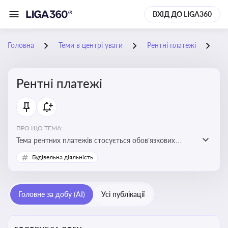
ВХІД ДО LIGA360
Головна
Теми в центрі уваги
Рентні платежі
25
Рентні платежі
ПРО ЩО ТЕМА:
Тема рентних платежів стосується обов’язкових
податкових зборів, які сплачуються за користування
Будівельна діяльність
природними ресурсами — надрами, водою, лісами
Головне за добу (AI)
Усі публікації