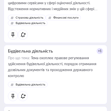
цифровими сервісами у сфері оціночної діяльності.
Відстеження нормативних і медійних змін у цій сфері
корисне для власника бізнесу, керівника, юриста або
Страхова діяльність
Фінансові послуги
бухгалтера під час оподаткування, приватизації, оренди
Будівельна діяльність
державного майна, корпоративних угод і перевірки
статусу суб'єктів оціночної діяльності
Будівельна діяльність
+1
Про що тема:
Тема охоплює правове регулювання
здійснення будівельної діяльності, порядок отримання
дозвільних документів та проходження державного
контролю
Будівельна діяльність