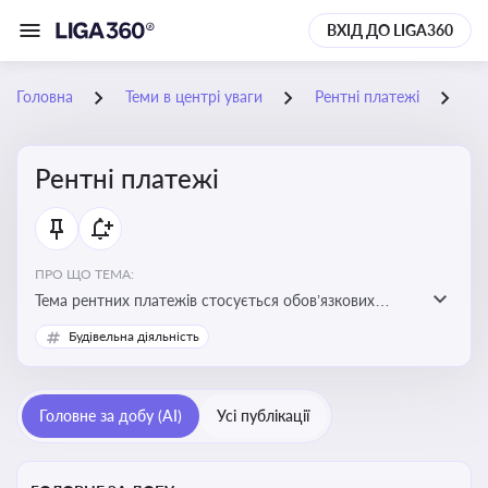
ВХІД ДО LIGA360
Головна
Теми в центрі уваги
Рентні платежі
09
Рентні платежі
ПРО ЩО ТЕМА:
Тема рентних платежів стосується обов’язкових
податкових зборів, які сплачуються за користування
Будівельна діяльність
природними ресурсами — надрами, водою, лісами
Головне за добу (AI)
Усі публікації