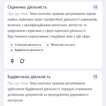
Оціночна діяльність
+1
Про що тема:
Тема охоплює правове регулювання оцінки
майна, майнових прав і професійної діяльності оцінювачів,
включно з кваліфікаційними вимогами, звітністю та
цифровими сервісами у сфері оціночної діяльності.
Відстеження нормативних і медійних змін у цій сфері
корисне для власника бізнесу, керівника, юриста або
Страхова діяльність
Фінансові послуги
бухгалтера під час оподаткування, приватизації, оренди
Будівельна діяльність
державного майна, корпоративних угод і перевірки
статусу суб'єктів оціночної діяльності
Будівельна діяльність
+1
Про що тема:
Тема охоплює правове регулювання
здійснення будівельної діяльності, порядок отримання
дозвільних документів та проходження державного
контролю