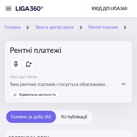
ВХІД ДО LIGA360
Головна
Теми в центрі уваги
Рентні платежі
14
Рентні платежі
ПРО ЩО ТЕМА:
Тема рентних платежів стосується обов’язкових
податкових зборів, які сплачуються за користування
Будівельна діяльність
природними ресурсами — надрами, водою, лісами
Головне за добу (AI)
Усі публікації