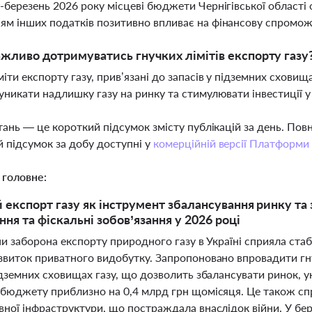
ь-березень 2026 року місцеві бюджети Чернігівської області 
ям інших податків позитивно впливає на фінансову спромож
жливо дотримуватись гнучких лімітів експорту газу
іміти експорту газу, прив’язані до запасів у підземних схов
 уникати надлишку газу на ринку та стимулювати інвестиції 
тань — це короткий підсумок змісту публікацій за день. По
 підсумок за добу доступні у
комерційній версії Платформи
 головне:
 експорт газу як інструмент збалансування ринку т
ня та фіскальні зобов’язання у 2026 році
ни заборона експорту природного газу в Україні сприяла стаб
виток приватного видобутку. Запропоновано впровадити гнучк
ідземних сховищах газу, що дозволить збалансувати ринок, 
 бюджету приблизно на 0,4 млрд грн щомісяця. Це також сп
вної інфраструктури, що постраждала внаслідок війни. У б