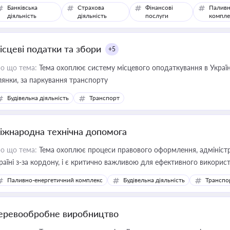
Банківська
Страхова
Фінансові
Паливн
діяльність
діяльність
послуги
компле
ісцеві податки та збори
+5
о що тема:
Тема охоплює систему місцевого оподаткування в Україні
ділянки, за паркування транспорту
Будівельна діяльність
Транспорт
іжнародна технічна допомога
о що тема:
Тема охоплює процеси правового оформлення, адміністр
раїні з-за кордону, і є критично важливою для ефективного використ
фраструктурних проєктів
Паливно-енергетичний комплекс
Будівельна діяльність
Транспо
еревообробне виробництво