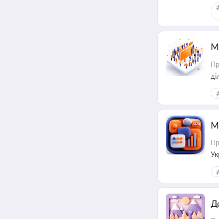
М
Пр
М
Пр
Ук
ін
Д