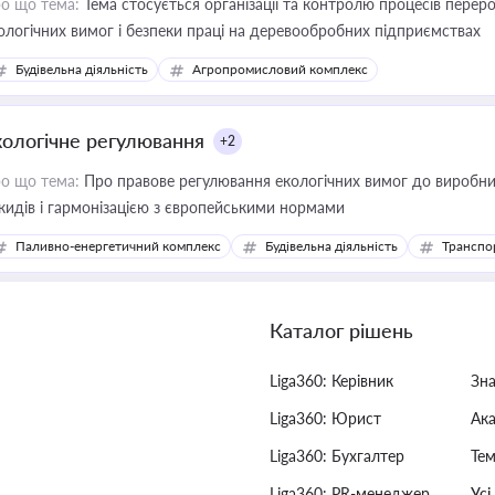
о що тема:
Тема стосується організації та контролю процесів перер
ологічних вимог і безпеки праці на деревообробних підприємствах
Будівельна діяльність
Агропромисловий комплекс
кологічне регулювання
+2
о що тема:
Про правове регулювання екологічних вимог до виробни
кидів і гармонізацією з європейськими нормами
Паливно-енергетичний комплекс
Будівельна діяльність
Транспо
Каталог рішень
Liga360: Керівник
Зн
Liga360: Юрист
Ак
Liga360: Бухгалтер
Тем
Liga360: PR-менеджер
Усі