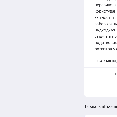
перевикона
користуван
звітності т
зобов’язан
надходження
свідчить п
податковим
розвиток у 
LIGA ZAKON
Теми, які мож