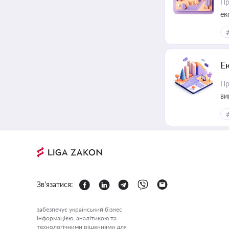
Пр
ек
Е
Пр
ви
Зв'язатися:
забезпечує український бізнес
інформацією, аналітикою та
технологічними рішеннями для