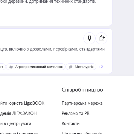
обки деревини, дотримання технічних стандартів,
цтв, включно з дозволами, перевірками, стандартами
рт
Агропромисловий комплекс
Металургія
+2
Співробітництво
айти юриста Liga:BOOK
Партнерська мережа
адемія ЛІГА:ЗАКОН
Реклама та PR
и в центрі уваги
Контакти
 рішення і продукти
Підтримка абонентів