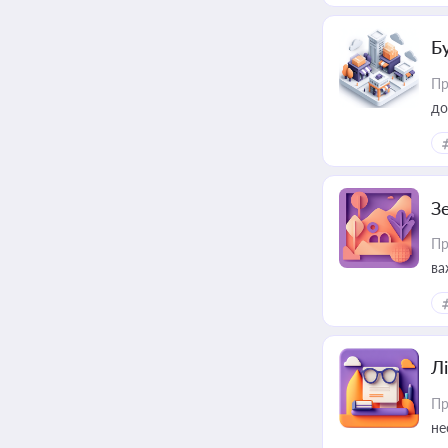
Б
Пр
до
З
Пр
ва
ре
Лі
Пр
не