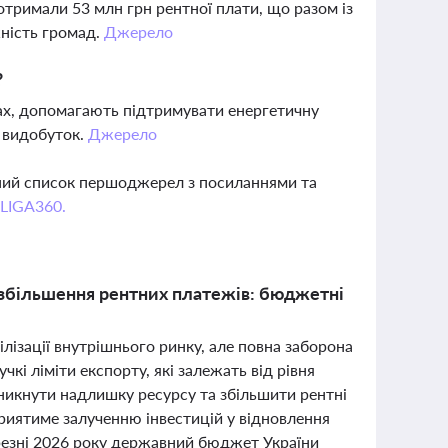
отримали 53 млн грн рентної плати, що разом із
ність громад.
Джерело
?
ищах, допомагають підтримувати енергетичну
у видобуток.
Джерело
вний список першоджерел з посиланнями та
 LIGA360.
а збільшення рентних платежів: бюджетні
ілізації внутрішнього ринку, але повна заборона
і ліміти експорту, які залежать від рівня
уникнути надлишку ресурсу та збільшити рентні
риятиме залученню інвестицій у відновлення
ерезні 2026 року державний бюджет України