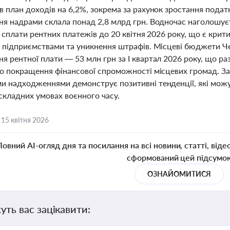
в план доходів на 6,2%, зокрема за рахунок зростання подат
ня надрами склала понад 2,8 млрд грн. Водночас наголошує
а сплати рентних платежів до 20 квітня 2026 року, що є кр
ь підприємствами та уникнення штрафів. Місцеві бюджети Че
 рентної плати — 53 млн грн за І квартал 2026 року, що ра
ро покращення фінансової спроможності місцевих громад. З
и надходженнями демонструє позитивні тенденції, які можут
складних умовах воєнного часу.
,
15 квітня 2026
Повний AI-огляд дня та посилання на всі новини, статті, віде
сформований цей підсумо
ОЗНАЙОМИТИСЯ
уть вас зацікавити: