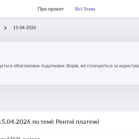
Про проєкт
Всі Теми
15-04-2026
ується обов’язкових податкових зборів, які сплачуються за корис
15.04.2026 по темі: Рентні платежі
но:
14536 джерел