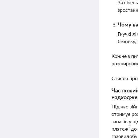
За січен
зростанн
Чому ва
Гнучкі л
безпеку,
Кожне з пи
розширений
Стисло про
Частковий
надходжен
Під час вій
стримує роз
запасів у п
платежі до
газовидобу