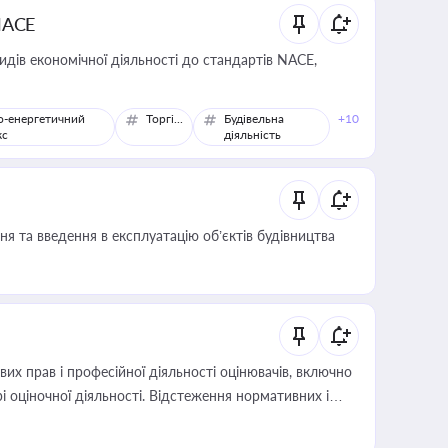
NACE
идів економічної діяльності до стандартів NACE,
о-енергетичний
Торгівля
Будівельна
+10
кс
діяльність
я та введення в експлуатацію об’єктів будівництва
х прав і професійної діяльності оцінювачів, включно
і оціночної діяльності. Відстеження нормативних і
иста або бухгалтера під час оподаткування,
 статусу суб'єктів оціночної діяльності