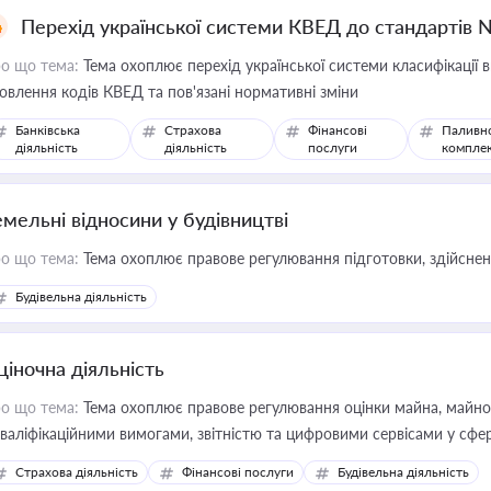
Перехід української системи КВЕД до стандартів 
о що тема:
Тема охоплює перехід української системи класифікації в
овлення кодів КВЕД та пов'язані нормативні зміни
Банківська
Страхова
Фінансові
Паливн
діяльність
діяльність
послуги
компле
емельні відносини у будівництві
о що тема:
Тема охоплює правове регулювання підготовки, здійсненн
Будівельна діяльність
ціночна діяльність
о що тема:
Тема охоплює правове регулювання оцінки майна, майнови
кваліфікаційними вимогами, звітністю та цифровими сервісами у сфер
дійних змін у цій сфері корисне для власника бізнесу, керівника, юр
Страхова діяльність
Фінансові послуги
Будівельна діяльність
иватизації, оренди державного майна, корпоративних угод і перевірки