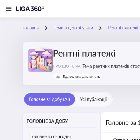
Головна
Теми в центрі уваги
Рентні платежі
Рентні платежі
Тема рентних платежів стос
ПРО ЩО ТЕМА:
водою, лісами
Будівельна діяльність
Головне за добу (AI)
Усі публікації
ГОЛОВНЕ ЗА ДОБУ
Головне за 
Головне за сьогодні
Опрацьова