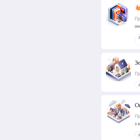
Пр
он
З
Пр
О
Пр
з 
ме
пр