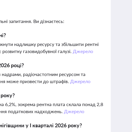
ьні запитання. Ви дізнаєтесь:
ні?
икнути надлишку ресурсу та збільшити рентні
 розвитку газовидобувної галузі.
Джерело
2026 році?
ня надрами, радіочастотним ресурсом та
ння може призвести до штрафів.
Джерело
 року?
 6,2%, зокрема рентна плата склала понад 2,8
тання податкових надходжень.
Джерело
ігівщини у І кварталі 2026 року?