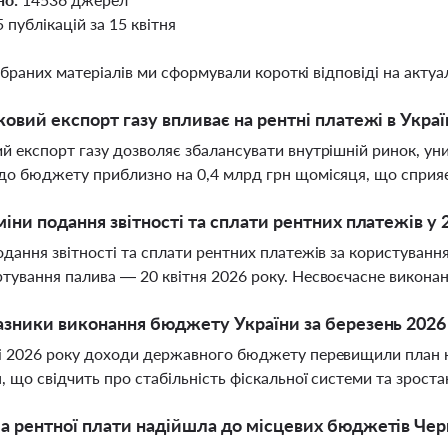
5 публікацій за 15 квітня
ібраних матеріалів ми сформували короткі відповіді на актуал
ковий експорт газу впливає на рентні платежі в Украї
й експорт газу дозволяє збалансувати внутрішній ринок, ун
до бюджету приблизно на 0,4 млрд грн щомісяця, що сприяє
міни подання звітності та сплати рентних платежів у 
одання звітності та сплати рентних платежів за користуван
тування палива — 20 квітня 2026 року. Несвоєчасне викона
азники виконання бюджету України за березень 2026
і 2026 року доходи державного бюджету перевищили план на
, що свідчить про стабільність фіскальної системи та зрос
а рентної плати надійшла до місцевих бюджетів Черн