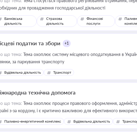
о що тема:
Тема стосується правового регулювання отримання, пере
обхідних для провадження господарської діяльності
Банківська
Страхова
Фінансові
Паливн
діяльність
діяльність
послуги
компле
ісцеві податки та збори
+1
о що тема:
Тема охоплює систему місцевого оподаткування в Україні
ділянки, за паркування транспорту
Будівельна діяльність
Транспорт
іжнародна технічна допомога
о що тема:
Тема охоплює процеси правового оформлення, адміністр
раїні з-за кордону, і є критично важливою для ефективного використ
фраструктурних проєктів
Паливно-енергетичний комплекс
Будівельна діяльність
Транспо