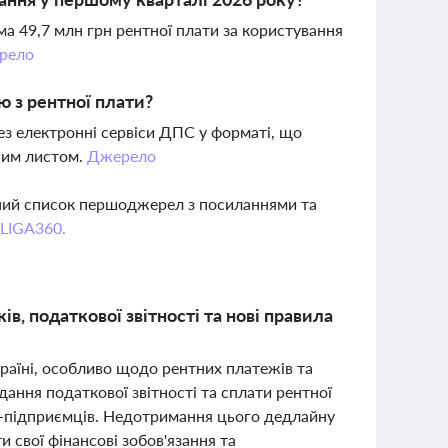
ма 49,7 млн грн рентної плати за користування
рело
ю з рентної плати?
рез електронні сервіси ДПС у форматі, що
дним листом.
Джерело
вний список першоджерел з посиланнями та
 LIGA360.
в, податкової звітності та нові правила
країні, особливо щодо рентних платежів та
одання податкової звітності та сплати рентної
сіб-підприємців. Недотримання цього дедлайну
 свої фінансові зобов'язання та