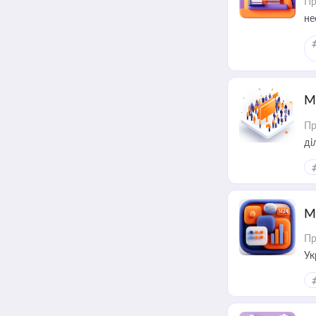
Пр
не
М
Пр
М
Пр
Ук
ін