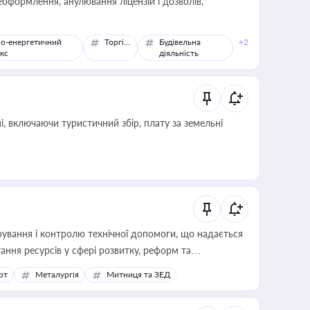
оформлення, анулювання ліцензій і дозволів,
о-енергетичний
Торгівля
Будівельна
+2
кс
діяльність
, включаючи туристичний збір, плату за земельні
ування і контролю технічної допомоги, що надається
ання ресурсів у сфері розвитку, реформ та
рт
Металургія
Митниця та ЗЕД