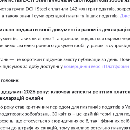
ства групи DCH Steel сплатили 142 млн грн податків, зокре
 а також значні суми орендної плати та інших податків.
Дже
ильно подавати копії документів разом із деклараціє
кументів, таких як ліцензії та дозволи, подаються окремо че
ає вимогам електронного документообігу, разом із супрові
тань — це короткий підсумок змісту публікацій за день. По
 підсумок за добу доступні у
комерційній версії Платформи
 головне:
 дедлайн 2026 року: ключові аспекти рентних платежі
екларацій онлайн
6 року став критичним періодом для платників податків в У
податкових зобов'язань. 30 квітня – це крайній термін для п
резень, що стосується як юридичних осіб, так і фізичних о
ести до штрафних санкцій, тому важливо ретельно планувати