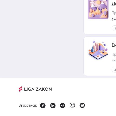
Д
Пр
ек
Е
Пр
ви
Зв'язатися: