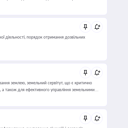
иста або бухгалтера під час оподаткування,
 статусу суб'єктів оціночної діяльності
ої діяльності, порядок отримання дозвільних
ування землею, земельний сервітут, що є критично
, а також для ефективного управління земельними