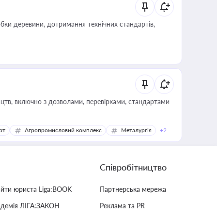
обки деревини, дотримання технічних стандартів,
цтв, включно з дозволами, перевірками, стандартами
рт
Агропромисловий комплекс
Металургія
+2
Співробітництво
айти юриста Liga:BOOK
Партнерська мережа
адемія ЛІГА:ЗАКОН
Реклама та PR