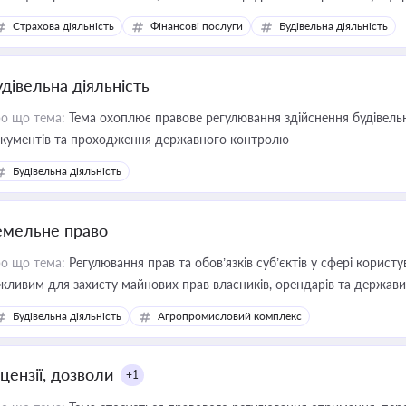
дійних змін у цій сфері корисне для власника бізнесу, керівника, юр
Страхова діяльність
Фінансові послуги
Будівельна діяльність
иватизації, оренди державного майна, корпоративних угод і перевірки
удівельна діяльність
о що тема:
Тема охоплює правове регулювання здійснення будівельн
кументів та проходження державного контролю
Будівельна діяльність
емельне право
о що тема:
Регулювання прав та обов’язків суб’єктів у сфері корист
жливим для захисту майнових прав власників, орендарів та держави
сурсами
Будівельна діяльність
Агропромисловий комплекс
цензії, дозволи
+1