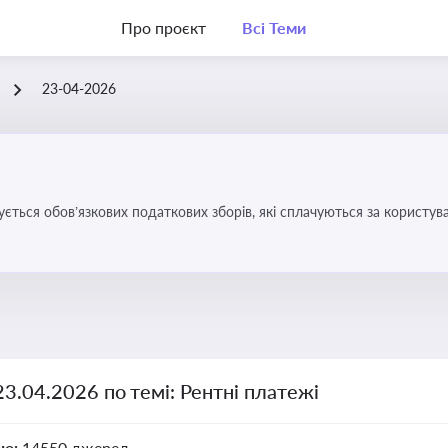
Про проєкт
Всі Теми
23-04-2026
ується обов’язкових податкових зборів, які сплачуються за корис
23.04.2026 по темі: Рентні платежі
но:
14550 джерел