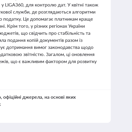
 у LIGA360, для контролю дат. У квітні також
ткової служби, де розглядаються алгоритми
ого податку. Це допомагає платникам краще
і. Крім того, у різних регіонах України
юджетів, що свідчить про стабільність та
ила подання копій документів разом із
ечує дотримання вимог законодавства щодо
датковою звітністю. Загалом, ці оновлення
ежів, що є важливим фактором для розвитку
о, офіційні джерела, на основі яких
к