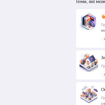
Теми, які мож
Пр
он
З
Пр
О
Пр
з 