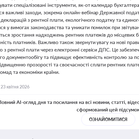
вати спеціалізовані інструменти, як-от календар бухгалтера
ся важливі заходи, зокрема онлайн-вебінар Державної пода
 декларацій з рентної плати, екологічного податку та єдин
ся у вимогах законодавства та уникати помилок при звітуванн
ється зростання надходжень рентних платежів до місцевих б
ність платників. Важливо також звернути увагу на нові прав
ю з рентної плати через електронні сервіси ДПС. Це забезп
го документообігу та підвищує ефективність контролю за по
ідвищенню прозорості та своєчасності сплати рентних плат
омад та економіки країни.
,
23 квітня 2026
Повний AI-огляд дня та посилання на всі новини, статті, віде
сформований цей підсумо
ОЗНАЙОМИТИСЯ