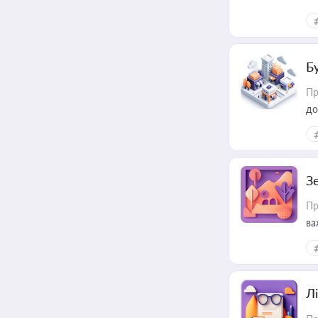
ме
пр
Б
Пр
до
З
Пр
ва
ре
Лі