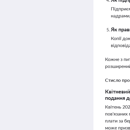
Підприєм
надрами,
Як прав
Копії до
відповід
Кожне з пи
розширений
Стисло про
Квітневий
подання д
Квітень 202
пов'язаних 
плати за бе
може призв