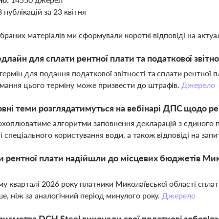
8 публікацій за 23 квітня
ібраних матеріалів ми сформували короткі відповіді на актуал
длайн для сплати рентної плати та податкової звітнос
термін для подання податкової звітності та сплати рентної пл
мання цього терміну може призвести до штрафів.
Джерело
овні теми розглядатимуться на вебінарі ДПС щодо ре
охоплюватиме алгоритми заповнення декларацій з єдиного по
 і спеціального користування води, а також відповіді на зап
и рентної плати надійшли до місцевих бюджетів Ми
у кварталі 2026 року платники Миколаївської області сплати
ше, ніж за аналогічний період минулого року.
Джерело
риємства DCH Steel виконали свої податкові зобов’я