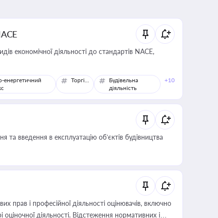
NACE
идів економічної діяльності до стандартів NACE,
о-енергетичний
Торгівля
Будівельна
+10
кс
діяльність
я та введення в експлуатацію об’єктів будівництва
х прав і професійної діяльності оцінювачів, включно
і оціночної діяльності. Відстеження нормативних і