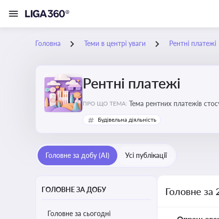
Головна
Теми в центрі уваги
Рентні платежі
Рентні платежі
Тема рентних платежів стос
ПРО ЩО ТЕМА:
водою, лісами
Будівельна діяльність
Головне за добу (AI)
Усі публікації
ГОЛОВНЕ ЗА ДОБУ
Головне за 
Головне за сьогодні
Опрацьова