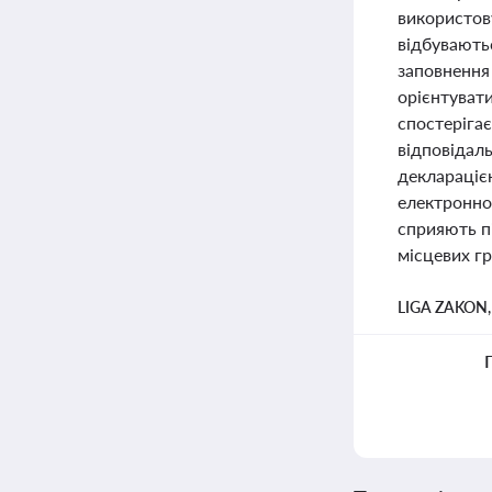
використову
відбувають
заповнення
орієнтувати
спостеріга
відповідаль
деклараціє
електронно
сприяють п
місцевих гр
LIGA ZAKON