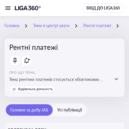
ВХІД ДО LIGA360
Головна
Теми в центрі уваги
Рентні платежі
25
Рентні платежі
ПРО ЩО ТЕМА:
Тема рентних платежів стосується обов’язкових
податкових зборів, які сплачуються за користування
Будівельна діяльність
природними ресурсами — надрами, водою, лісами
Головне за добу (AI)
Усі публікації