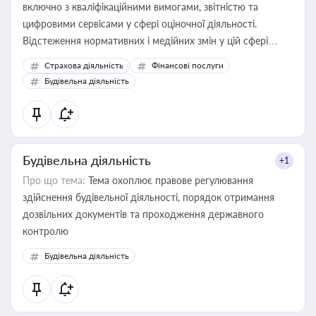
включно з кваліфікаційними вимогами, звітністю та
цифровими сервісами у сфері оціночної діяльності.
Відстеження нормативних і медійних змін у цій сфері
корисне для власника бізнесу, керівника, юриста або
Страхова діяльність
Фінансові послуги
бухгалтера під час оподаткування, приватизації, оренди
Будівельна діяльність
державного майна, корпоративних угод і перевірки
статусу суб'єктів оціночної діяльності
Будівельна діяльність
+1
Про що тема:
Тема охоплює правове регулювання
здійснення будівельної діяльності, порядок отримання
дозвільних документів та проходження державного
контролю
Будівельна діяльність