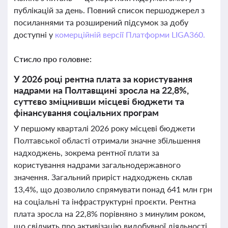
публікацій за день. Повний список першоджерел з
посиланнями та розширений підсумок за добу
доступні у
комерційній версії Платформи LIGA360.
Стисло про головне:
У 2026 році рентна плата за користування
надрами на Полтавщині зросла на 22,8%,
суттєво зміцнивши місцеві бюджети та
фінансування соціальних програм
У першому кварталі 2026 року місцеві бюджети
Полтавської області отримали значне збільшення
надходжень, зокрема рентної плати за
користування надрами загальнодержавного
значення. Загальний приріст надходжень склав
13,4%, що дозволило спрямувати понад 641 млн грн
на соціальні та інфраструктурні проєкти. Рентна
плата зросла на 22,8% порівняно з минулим роком,
що свідчить про активізацію видобувної діяльності