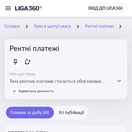
ВХІД ДО LIGA360
Головна
Теми в центрі уваги
Рентні платежі
26
Рентні платежі
ПРО ЩО ТЕМА:
Тема рентних платежів стосується обов’язкових
податкових зборів, які сплачуються за користування
Будівельна діяльність
природними ресурсами — надрами, водою, лісами
Головне за добу (AI)
Усі публікації