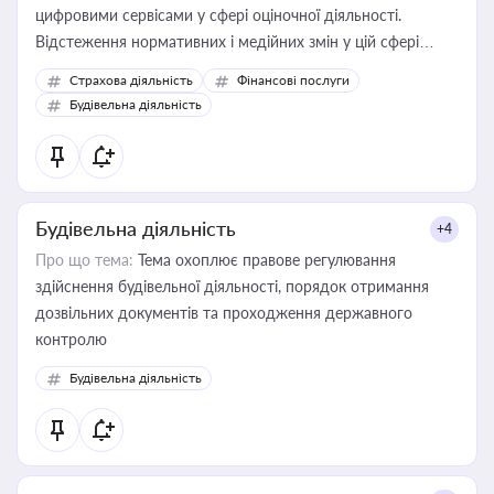
цифровими сервісами у сфері оціночної діяльності.
Відстеження нормативних і медійних змін у цій сфері
корисне для власника бізнесу, керівника, юриста або
Страхова діяльність
Фінансові послуги
бухгалтера під час оподаткування, приватизації, оренди
Будівельна діяльність
державного майна, корпоративних угод і перевірки
статусу суб'єктів оціночної діяльності
Будівельна діяльність
+4
Про що тема:
Тема охоплює правове регулювання
здійснення будівельної діяльності, порядок отримання
дозвільних документів та проходження державного
контролю
Будівельна діяльність