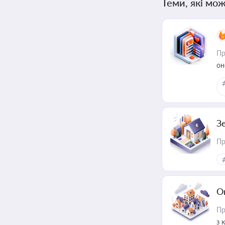
Теми, які мож
Пр
он
З
Пр
О
Пр
з 