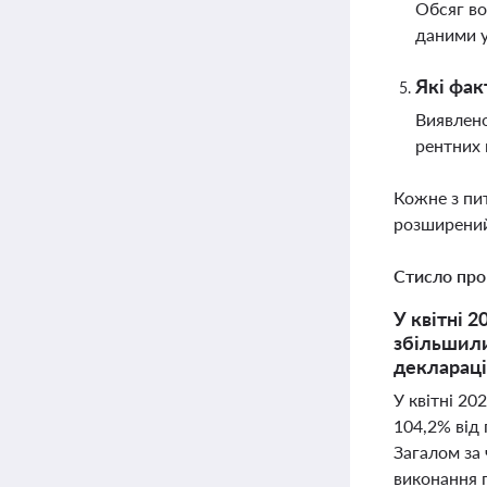
Обсяг во
даними у 
Які фак
Виявлено
рентних 
Кожне з пи
розширений
Стисло про
У квітні 
збільшили
декларацій
У квітні 2
104,2% від
Загалом за
виконання п