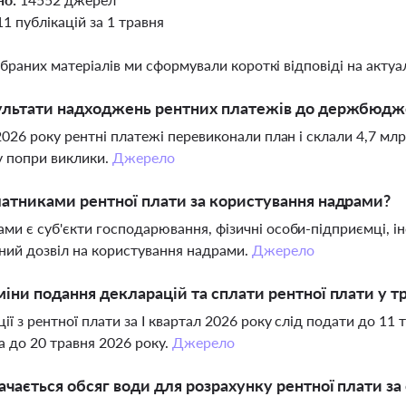
11 публікацій за 1 травня
ібраних матеріалів ми сформували короткі відповіді на актуал
ультати надходжень рентних платежів до держбюджет
 2026 року рентні платежі перевиконали план і склали 4,7 мл
 попри виклики.
Джерело
латниками рентної плати за користування надрами?
ми є суб'єкти господарювання, фізичні особи-підприємці, ін
ний дозвіл на користування надрами.
Джерело
міни подання декларацій та сплати рентної плати у т
ії з рентної плати за І квартал 2026 року слід подати до 11 
а до 20 травня 2026 року.
Джерело
ачається обсяг води для розрахунку рентної плати з