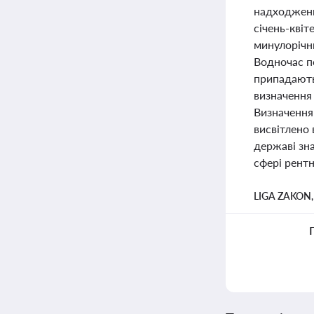
надходженн
січень-квіт
минулорічн
Водночас по
припадають 
визначення 
Визначення
висвітлено
державі зн
сфері рентн
LIGA ZAKON