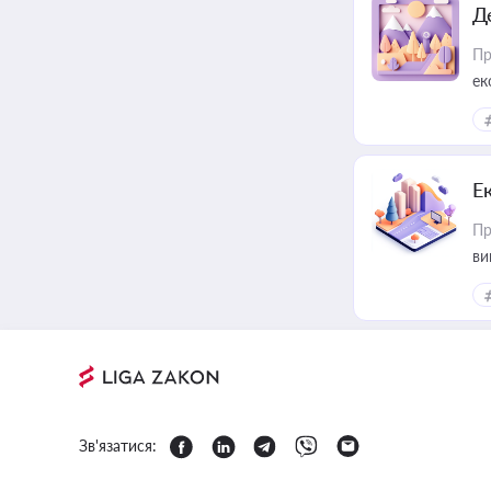
Д
Пр
ек
Е
Пр
ви
Зв'язатися: