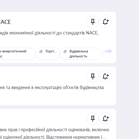
NACE
идів економічної діяльності до стандартів NACE,
о-енергетичний
Торгівля
Будівельна
+10
кс
діяльність
я та введення в експлуатацію об’єктів будівництва
х прав і професійної діяльності оцінювачів, включно
і оціночної діяльності. Відстеження нормативних і