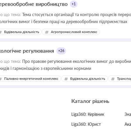
еревообробне виробництво
+1
о що тема:
Тема стосується організації та контролю процесів перер
ологічних вимог і безпеки праці на деревообробних підприємствах
Будівельна діяльність
Агропромисловий комплекс
кологічне регулювання
+26
о що тема:
Про правове регулювання екологічних вимог до виробни
кидів і гармонізацією з європейськими нормами
Паливно-енергетичний комплекс
Будівельна діяльність
Транспо
Каталог рішень
Liga360: Керівник
Зн
Liga360: Юрист
Ак