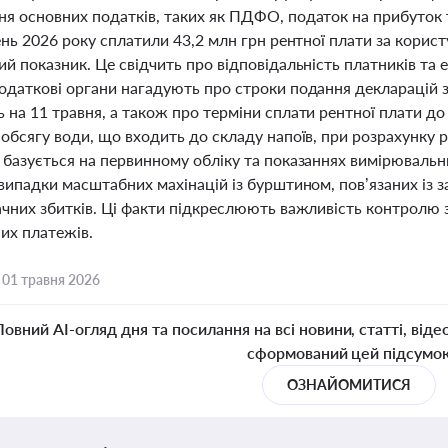
я основних податків, таких як ПДФО, податок на прибуток
ень 2026 року сплатили 43,2 млн грн рентної плати за корист
ий показник. Це свідчить про відповідальність платників т
даткові органи нагадують про строки подання декларацій з р
на 11 травня, а також про терміни сплати рентної плати до
обсягу води, що входить до складу напоїв, при розрахунку р
 базується на первинному обліку та показаннях вимірювальн
 випадки масштабних махінацій із бурштином, пов’язаних із
ачних збитків. Ці факти підкреслюють важливість контролю
их платежів.
,
01 травня 2026
Повний AI-огляд дня та посилання на всі новини, статті, віде
сформований цей підсумо
ОЗНАЙОМИТИСЯ