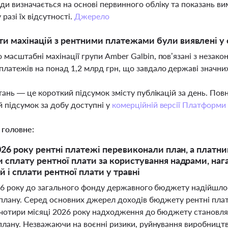
ди визначається на основі первинного обліку та показань в
разі їх відсутності.
Джерело
ти махінацій з рентними платежами були виявлені у
 масштабні махінації групи Amber Galbin, пов’язані з неза
платежів на понад 1,2 млрд грн, що завдало державі значних
тань — це короткий підсумок змісту публікацій за день. По
 підсумок за добу доступні у
комерційній версії Платформи
 головне:
2026 року рентні платежі перевиконали план, а плат
 сплату рентної плати за користування надрами, наг
 і сплати рентної плати у травні
026 року до загального фонду державного бюджету надійшло 9
 плану. Серед основних джерел доходів бюджету рентні плат
 чотири місяці 2026 року надходження до бюджету становлят
лану. Незважаючи на воєнні ризики, руйнування виробництв 