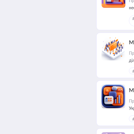
Пр
не
М
Пр
М
Пр
Ук
ін