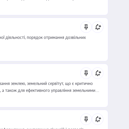
иста або бухгалтера під час оподаткування,
 статусу суб'єктів оціночної діяльності
ої діяльності, порядок отримання дозвільних
ування землею, земельний сервітут, що є критично
, а також для ефективного управління земельними