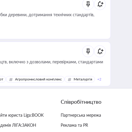
обки деревини, дотримання технічних стандартів,
цтв, включно з дозволами, перевірками, стандартами
рт
Агропромисловий комплекс
Металургія
+2
Співробітництво
айти юриста Liga:BOOK
Партнерська мережа
адемія ЛІГА:ЗАКОН
Реклама та PR