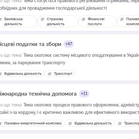
о що тема:
Тема стосується правового регулювання отримання, пере
обхідних для провадження господарської діяльності
Банківська
Страхова
Фінансові
Паливн
діяльність
діяльність
послуги
компле
ісцеві податки та збори
+47
о що тема:
Тема охоплює систему місцевого оподаткування в Україні
ділянки, за паркування транспорту
Будівельна діяльність
Транспорт
іжнародна технічна допомога
+11
о що тема:
Тема охоплює процеси правового оформлення, адміністр
раїні з-за кордону, і є критично важливою для ефективного використ
фраструктурних проєктів
Паливно-енергетичний комплекс
Будівельна діяльність
Транспо