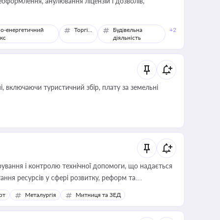
оформлення, анулювання ліцензій і дозволів,
о-енергетичний
Торгівля
Будівельна
+2
кс
діяльність
, включаючи туристичний збір, плату за земельні
ування і контролю технічної допомоги, що надається
ання ресурсів у сфері розвитку, реформ та
рт
Металургія
Митниця та ЗЕД