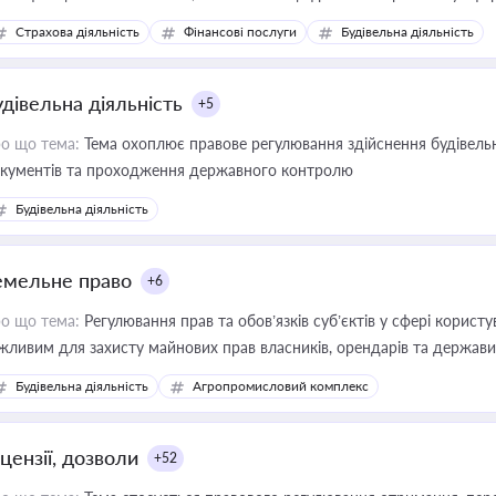
дійних змін у цій сфері корисне для власника бізнесу, керівника, юр
Страхова діяльність
Фінансові послуги
Будівельна діяльність
иватизації, оренди державного майна, корпоративних угод і перевірки
удівельна діяльність
+5
о що тема:
Тема охоплює правове регулювання здійснення будівельн
кументів та проходження державного контролю
Будівельна діяльність
емельне право
+6
о що тема:
Регулювання прав та обов’язків суб’єктів у сфері корист
жливим для захисту майнових прав власників, орендарів та держави
сурсами
Будівельна діяльність
Агропромисловий комплекс
цензії, дозволи
+52