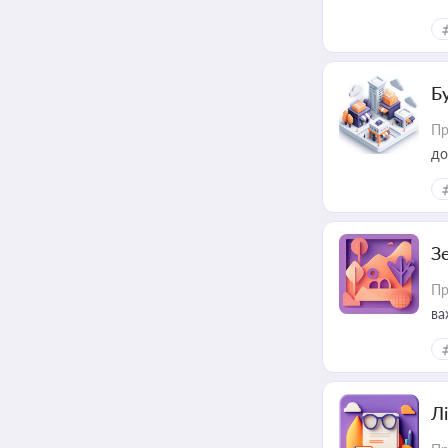
ме
пр
Б
Пр
до
З
Пр
ва
ре
Лі