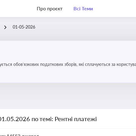
Про проєкт
Всі Теми
01-05-2026
ується обов’язкових податкових зборів, які сплачуються за корис
01.05.2026 по темі: Рентні платежі
но:
14552 джерел