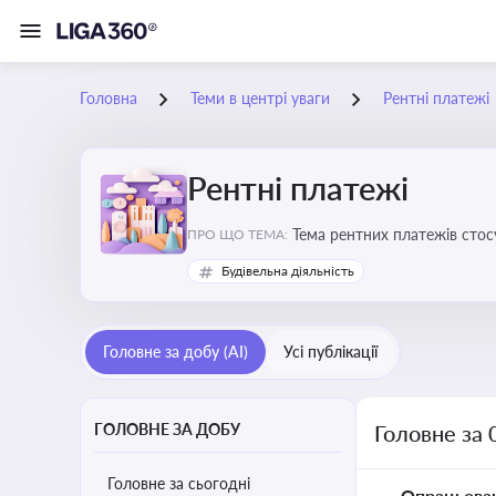
Головна
Теми в центрі уваги
Рентні платежі
Рентні платежі
Тема рентних платежів стос
ПРО ЩО ТЕМА:
водою, лісами
Будівельна діяльність
Головне за добу (AI)
Усі публікації
ГОЛОВНЕ ЗА ДОБУ
Головне за 
Головне за сьогодні
Опрацьова