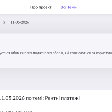
Про проєкт
Всі Теми
11-05-2026
ується обов’язкових податкових зборів, які сплачуються за корис
11.05.2026 по темі: Рентні платежі
но:
14582 джерел