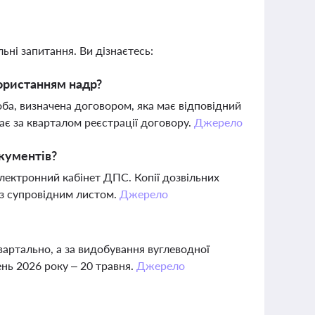
ьні запитання. Ви дізнаєтесь:
користанням надр?
оба, визначена договором, яка має відповідний
ає за кварталом реєстрації договору.
Джерело
окументів?
лектронний кабінет ДПС. Копії дозвільних
із супровідним листом.
Джерело
артально, а за видобування вуглеводної
нь 2026 року – 20 травня.
Джерело