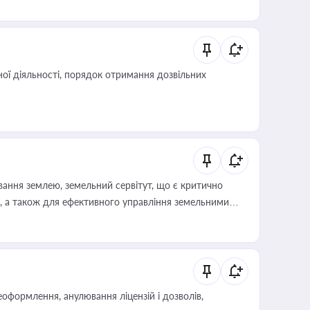
 статусу суб'єктів оціночної діяльності
ої діяльності, порядок отримання дозвільних
ування землею, земельний сервітут, що є критично
, а також для ефективного управління земельними
оформлення, анулювання ліцензій і дозволів,