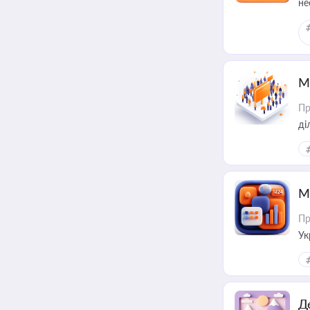
не
М
Пр
М
Пр
Ук
ін
Д