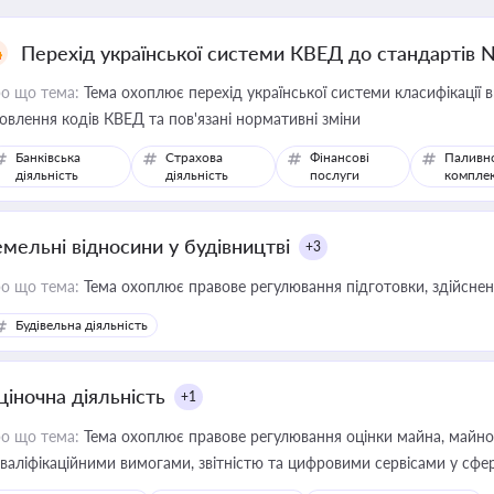
Перехід української системи КВЕД до стандартів 
о що тема:
Тема охоплює перехід української системи класифікації в
овлення кодів КВЕД та пов'язані нормативні зміни
Банківська
Страхова
Фінансові
Паливн
діяльність
діяльність
послуги
компле
емельні відносини у будівництві
+3
о що тема:
Тема охоплює правове регулювання підготовки, здійсненн
Будівельна діяльність
ціночна діяльність
+1
о що тема:
Тема охоплює правове регулювання оцінки майна, майнови
кваліфікаційними вимогами, звітністю та цифровими сервісами у сфер
дійних змін у цій сфері корисне для власника бізнесу, керівника, юр