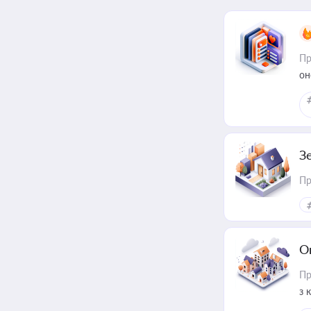
Пр
он
З
Пр
О
Пр
з 
ме