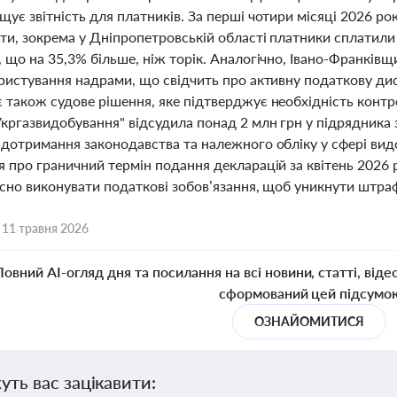
ує звітність для платників. За перші чотири місяці 2026 р
ти, зокрема у Дніпропетровській області платники сплатили
 що на 35,3% більше, ніж торік. Аналогічно, Івано-Франківщ
ористування надрами, що свідчить про активну податкову ди
 також судове рішення, яке підтверджує необхідність контр
Укргазвидобування" відсудила понад 2 млн грн у підрядника 
 дотримання законодавства та належного обліку у сфері вид
 про граничний термін подання декларацій за квітень 2026 ро
асно виконувати податкові зобов’язання, щоб уникнути штраф
,
11 травня 2026
Повний AI-огляд дня та посилання на всі новини, статті, віде
сформований цей підсумо
ОЗНАЙОМИТИСЯ
уть вас зацікавити: