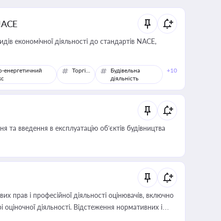
NACE
идів економічної діяльності до стандартів NACE,
о-енергетичний
Торгівля
Будівельна
+10
кс
діяльність
я та введення в експлуатацію об’єктів будівництва
х прав і професійної діяльності оцінювачів, включно
і оціночної діяльності. Відстеження нормативних і
иста або бухгалтера під час оподаткування,