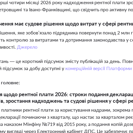
перші чотири місяці 2026 року надходження рентної плати зро
тровщині та Івано-Франківщині, що свідчить про активну п
чення має судове рішення щодо витрат у сфері рентн
ішення, яке зобов’язало підрядника повернути понад 2 млн 
ть контролю за витратами та дотримання законодавства у сф
ивості.
Джерело
тань — це короткий підсумок змісту публікацій за день. По
 підсумок за добу доступні у
комерційній версії Платформи
 головне:
 щодо рентної плати 2026: строки подання декларац
в, зростання надходжень та судові рішення у сфері 
 платники рентної плати за користування надрами, зокрема 
екларації починаючи з кварталу, що настає за кварталом реє
а наказом Мінфіну №719 від 2015 року, а подання копій доз
му вигляді через Електронний кабінет ДПС. Це забезпечує пр