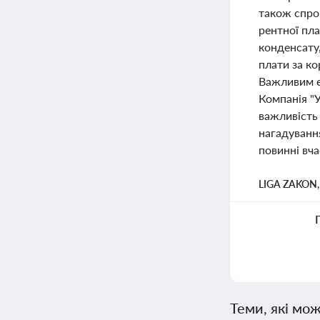
також спрощ
рентної пла
конденсату,
плати за к
Важливим є
Компанія "
важливість
нагадування
повинні вч
LIGA ZAKON
Теми, які мож