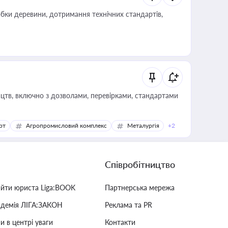
обки деревини, дотримання технічних стандартів,
цтв, включно з дозволами, перевірками, стандартами
рт
Агропромисловий комплекс
Металургія
+2
Співробітництво
айти юриста Liga:BOOK
Партнерська мережа
адемія ЛІГА:ЗАКОН
Реклама та PR
и в центрі уваги
Контакти