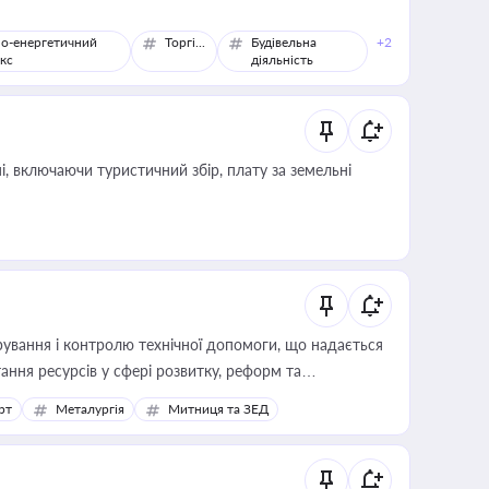
о-енергетичний
Торгівля
Будівельна
+2
кс
діяльність
, включаючи туристичний збір, плату за земельні
ування і контролю технічної допомоги, що надається
ання ресурсів у сфері розвитку, реформ та
рт
Металургія
Митниця та ЗЕД