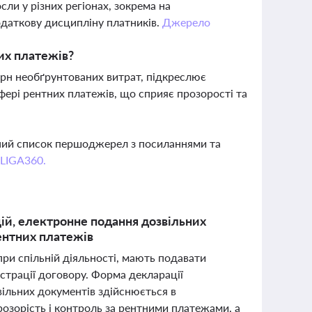
сли у різних регіонах, зокрема на
одаткову дисципліну платників.
Джерело
их платежів?
грн необґрунтованих витрат, підкреслює
ері рентних платежів, що сприяє прозорості та
вний список першоджерел з посиланнями та
 LIGA360.
ій, електронне подання дозвільних
рентних платежів
при спільній діяльності, мають подавати
страції договору. Форма декларації
вільних документів здійснюється в
озорість і контроль за рентними платежами, а