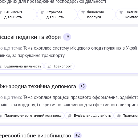
обхідних для провадження господарської діяльності
Банківська
Страхова
Фінансові
Паливн
діяльність
діяльність
послуги
компле
ісцеві податки та збори
+5
о що тема:
Тема охоплює систему місцевого оподаткування в Україні
ділянки, за паркування транспорту
Будівельна діяльність
Транспорт
іжнародна технічна допомога
+5
о що тема:
Тема охоплює процеси правового оформлення, адміністр
раїні з-за кордону, і є критично важливою для ефективного використ
фраструктурних проєктів
Паливно-енергетичний комплекс
Будівельна діяльність
Транспо
еревообробне виробництво
+2