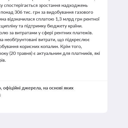
оку спостерігається зростання надходжень
 понад 306 тис. грн за видобування газового
ина відзначилася сплатою 1,3 млрд грн рентної
сципліну та підтримку бюджету країни.
олю за витратами у сфері рентних платежів.
за необґрунтовані витрати, що підкреслює
обування корисних копалин. Крім того,
ку (20 травня) є актуальним для платників, які
ів.
о, офіційні джерела, на основі яких
к