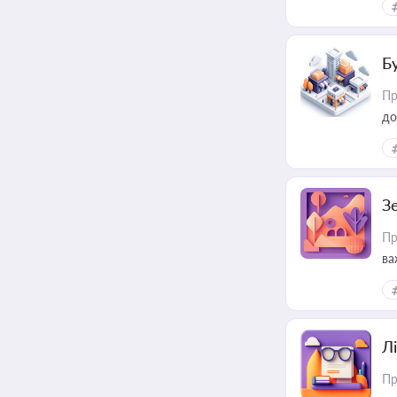
пр
Б
Пр
до
З
Пр
ва
ре
Лі
Пр