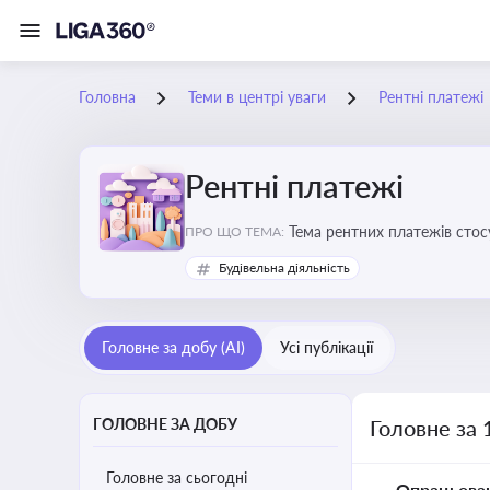
Головна
Теми в центрі уваги
Рентні платежі
Рентні платежі
Тема рентних платежів стос
ПРО ЩО ТЕМА:
водою, лісами
Будівельна діяльність
Головне за добу (AI)
Усі публікації
ГОЛОВНЕ ЗА ДОБУ
Головне за 
Головне за сьогодні
Опрацьова