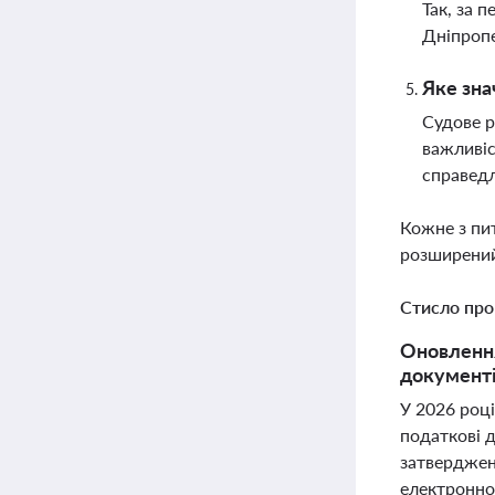
Так, за 
Дніпропе
Яке зна
Судове р
важливіс
справедл
Кожне з пи
розширений
Стисло про
Оновлення
документі
У 2026 році
податкові д
затверджен
електронно