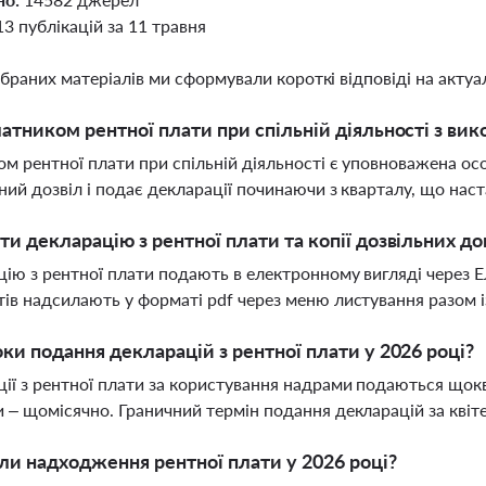
13 публікацій за 11 травня
ібраних матеріалів ми сформували короткі відповіді на актуал
латником рентної плати при спільній діяльності з ви
м рентної плати при спільній діяльності є уповноважена ос
ний дозвіл і подає декларації починаючи з кварталу, що наст
ти декларацію з рентної плати та копії дозвільних д
ію з рентної плати подають в електронному вигляді через Е
ів надсилають у форматі pdf через меню листування разом 
оки подання декларацій з рентної плати у 2026 році?
ії з рентної плати за користування надрами подаються щокв
 – щомісячно. Граничний термін подання декларацій за квіте
ли надходження рентної плати у 2026 році?