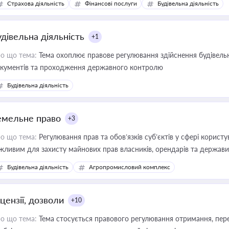
Страхова діяльність
Фінансові послуги
Будівельна діяльність
иватизації, оренди державного майна, корпоративних угод і перевірки
удівельна діяльність
+1
о що тема:
Тема охоплює правове регулювання здійснення будівельн
кументів та проходження державного контролю
Будівельна діяльність
емельне право
+3
о що тема:
Регулювання прав та обов’язків суб’єктів у сфері корист
жливим для захисту майнових прав власників, орендарів та держави
сурсами
Будівельна діяльність
Агропромисловий комплекс
цензії, дозволи
+10
о що тема:
Тема стосується правового регулювання отримання, пере