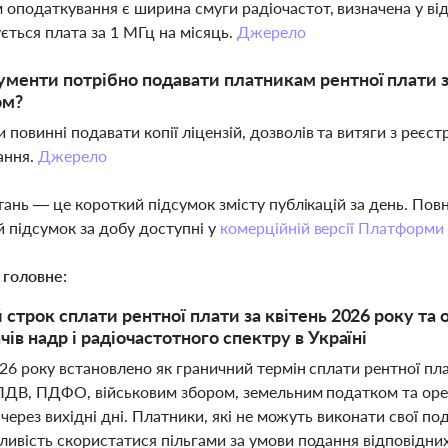
 оподаткування є ширина смуги радіочастот, визначена у відп
ється плата за 1 МГц на місяць.
Джерело
ументи потрібно подавати платникам рентної плати 
ом?
 повинні подавати копії ліцензій, дозволів та витяги з реєст
ання.
Джерело
тань — це короткий підсумок змісту публікацій за день. По
 підсумок за добу доступні у
комерційній версії Платформи
 головне:
 строк сплати рентної плати за квітень 2026 року та 
ів надр і радіочастотного спектру в Україні
26 року встановлено як граничний термін сплати рентної плат
ПДВ, ПДФО, військовим збором, земельним податком та оре
 через вихідні дні. Платники, які не можуть виконати свої по
ивість скористатися пільгами за умови подання відповідних