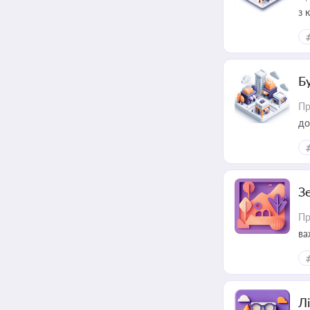
з 
ме
пр
Б
Пр
до
З
Пр
ва
ре
Лі