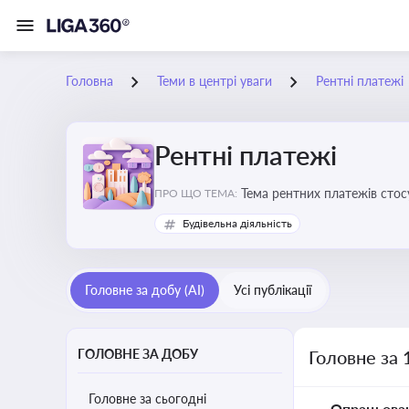
Головна
Теми в центрі уваги
Рентні платежі
Рентні платежі
Тема рентних платежів стос
ПРО ЩО ТЕМА:
водою, лісами
Будівельна діяльність
Головне за добу (AI)
Усі публікації
ГОЛОВНЕ ЗА ДОБУ
Головне за 
Головне за сьогодні
Опрацьова