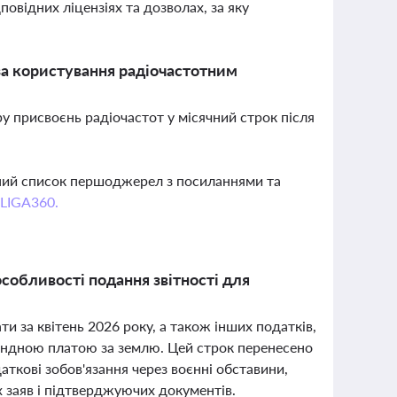
овідних ліцензіях та дозволах, за яку
за користування радіочастотним
ру присвоєнь радіочастот у місячний строк після
вний список першоджерел з посиланнями та
 LIGA360.
особливості подання звітності для
и за квітень 2026 року, а також інших податків,
ндною платою за землю. Цей строк перенесено
даткові зобов'язання через воєнні обставини,
 заяв і підтверджуючих документів.