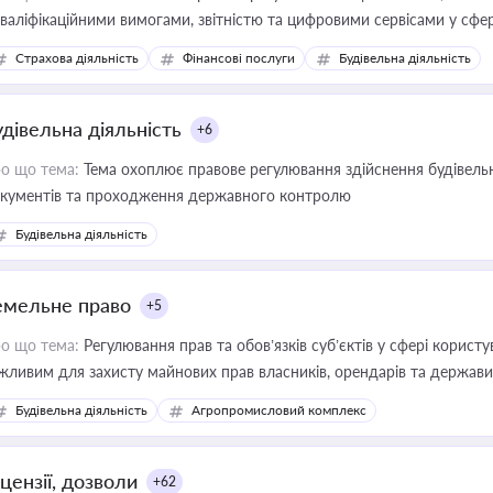
кваліфікаційними вимогами, звітністю та цифровими сервісами у сфер
дійних змін у цій сфері корисне для власника бізнесу, керівника, юр
Страхова діяльність
Фінансові послуги
Будівельна діяльність
иватизації, оренди державного майна, корпоративних угод і перевірки
удівельна діяльність
+6
о що тема:
Тема охоплює правове регулювання здійснення будівельн
кументів та проходження державного контролю
Будівельна діяльність
емельне право
+5
о що тема:
Регулювання прав та обов’язків суб’єктів у сфері корист
жливим для захисту майнових прав власників, орендарів та держави
сурсами
Будівельна діяльність
Агропромисловий комплекс
цензії, дозволи
+62