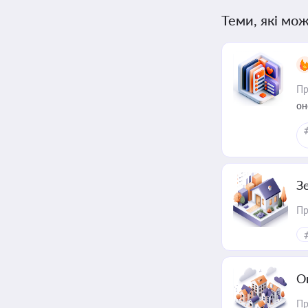
Теми, які мож
Пр
он
З
Пр
О
Пр