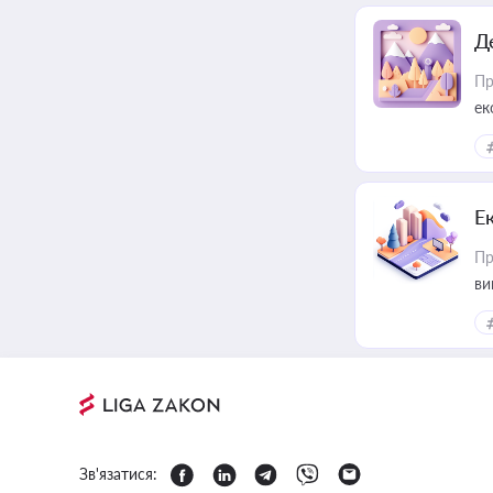
Д
Пр
ек
Е
Пр
ви
Зв'язатися: