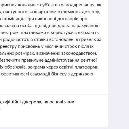
рисних копалин є суб'єкти господарювання, які
у, наступного за кварталом отримання дозволу,
ся щомісяця. При виконанні договорів про
новажена особа, що відповідає за нарахування і
пектром, платниками є користувачі, які мають
 радіочастот, а ставки встановлені в гривнях за
 реєстру присвоєнь у місячний строк після їх
іальних розмірах, визначених законодавством.
абезпечити правильне адміністрування рентної
іх обов'язків, зокрема через освітні платформи
 ефективності взаємодії бізнесу з державою.
о, офіційні джерела, на основі яких
к