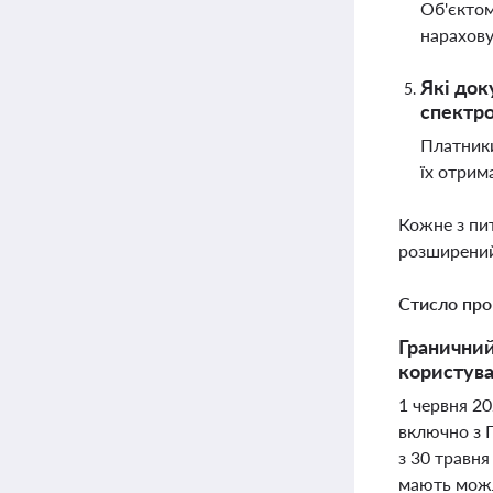
Об'єктом
нарахову
Які док
спектр
Платники
їх отрим
Кожне з пи
розширений
Стисло про
Граничний
користувач
1 червня 20
включно з 
з 30 травня
мають можл