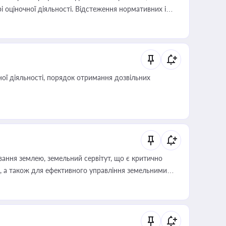
і оціночної діяльності. Відстеження нормативних і
иста або бухгалтера під час оподаткування,
 статусу суб'єктів оціночної діяльності
ої діяльності, порядок отримання дозвільних
ування землею, земельний сервітут, що є критично
, а також для ефективного управління земельними