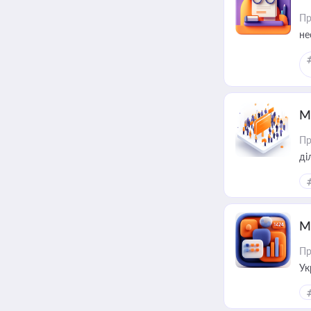
Пр
не
М
Пр
М
Пр
Ук
ін