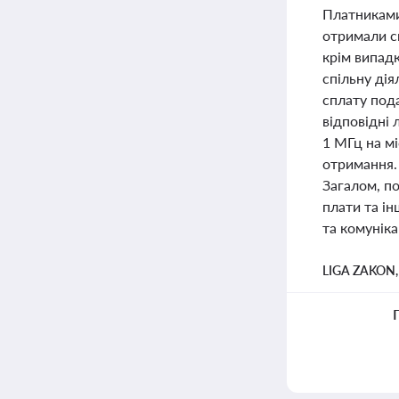
Платниками
отримали сп
крім випадк
спільну дія
сплату под
відповідні 
1 МГц на мі
отримання. 
Загалом, по
плати та ін
та комуніка
LIGA ZAKON