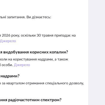
ьні запитання. Ви дізнаєтесь:
я 2026 року, оскільки 30 травня припадає на
Джерело
ля видобування корисних копалин?
воли на користування надрами, а також
ї особи.
Джерело
я надрами?
о за кварталом отримання спеціального дозволу,
вання радіочастотним спектром?