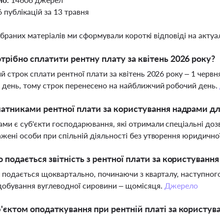
6 публікацій за 13 травня
ібраних матеріалів ми сформували короткі відповіді на актуал
трібно сплатити рентну плату за квітень 2026 року?
й строк сплати рентної плати за квітень 2026 року – 1 червн
 день, тому строк перенесено на найближчий робочий день.
латниками рентної плати за користування надрами д
ми є суб'єкти господарювання, які отримали спеціальні доз
жені особи при спільній діяльності без утворення юридично
о подається звітність з рентної плати за користуванн
ь подається щоквартально, починаючи з кварталу, наступног
добування вуглеводної сировини – щомісяця.
Джерело
'єктом оподаткування при рентній платі за користу