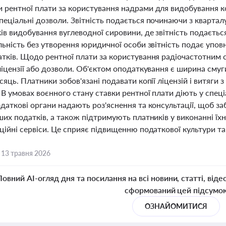
 рентної плати за користування надрами для видобування ко
еціальні дозволи. Звітність подається починаючи з квартал
ів видобування вуглеводної сировини, де звітність подаєть
льність без утворення юридичної особи звітність подає упов
атків. Щодо рентної плати за користування радіочастотним с
ліцензії або дозволи. Об'єктом оподаткування є ширина смуги
сяць. Платники зобов'язані подавати копії ліцензій і витяги з
В умовах воєнного стану ставки рентної плати діють у спец
даткові органи надають роз'яснення та консультації, щоб з
ших податків, а також підтримують платників у виконанні їхн
ційні сервіси. Це сприяє підвищенню податкової культури та
,
13 травня 2026
Повний AI-огляд дня та посилання на всі новини, статті, віде
сформований цей підсумо
ОЗНАЙОМИТИСЯ