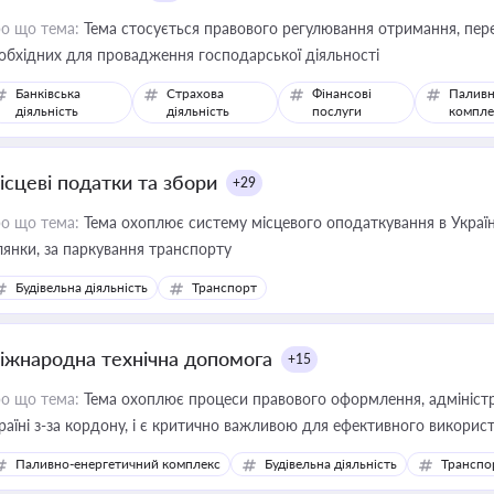
о що тема:
Тема стосується правового регулювання отримання, пере
обхідних для провадження господарської діяльності
Банківська
Страхова
Фінансові
Паливн
діяльність
діяльність
послуги
компле
ісцеві податки та збори
+29
о що тема:
Тема охоплює систему місцевого оподаткування в Україні
ділянки, за паркування транспорту
Будівельна діяльність
Транспорт
іжнародна технічна допомога
+15
о що тема:
Тема охоплює процеси правового оформлення, адміністр
раїні з-за кордону, і є критично важливою для ефективного використ
фраструктурних проєктів
Паливно-енергетичний комплекс
Будівельна діяльність
Транспо