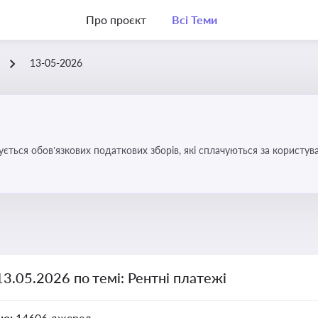
Про проєкт
Всі Теми
13-05-2026
ується обов’язкових податкових зборів, які сплачуються за корис
13.05.2026 по темі: Рентні платежі
но:
14606 джерел