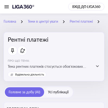
ВХІД ДО LIGA360
Головна
Теми в центрі уваги
Рентні платежі
15
Рентні платежі
ПРО ЩО ТЕМА:
Тема рентних платежів стосується обов’язкових
податкових зборів, які сплачуються за користування
Будівельна діяльність
природними ресурсами — надрами, водою, лісами
Головне за добу (AI)
Усі публікації