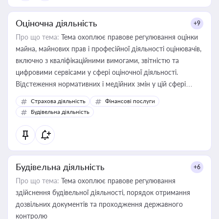
Оціночна діяльність
+9
Про що тема:
Тема охоплює правове регулювання оцінки
майна, майнових прав і професійної діяльності оцінювачів,
включно з кваліфікаційними вимогами, звітністю та
цифровими сервісами у сфері оціночної діяльності.
Відстеження нормативних і медійних змін у цій сфері
корисне для власника бізнесу, керівника, юриста або
Страхова діяльність
Фінансові послуги
бухгалтера під час оподаткування, приватизації, оренди
Будівельна діяльність
державного майна, корпоративних угод і перевірки
статусу суб'єктів оціночної діяльності
Будівельна діяльність
+6
Про що тема:
Тема охоплює правове регулювання
здійснення будівельної діяльності, порядок отримання
дозвільних документів та проходження державного
контролю