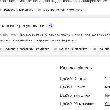
ологічних вимог і безпеки праці на деревообробних підприємствах
Будівельна діяльність
Агропромисловий комплекс
кологічне регулювання
+2
о що тема:
Про правове регулювання екологічних вимог до виробни
кидів і гармонізацією з європейськими нормами
Паливно-енергетичний комплекс
Будівельна діяльність
Транспо
Каталог рішень
Liga360: Керівник
Зн
Liga360: Юрист
Ак
Liga360: Бухгалтер
Тем
Liga360: PR-менеджер
Усі