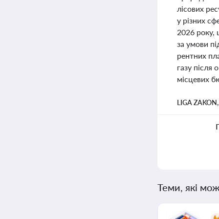
лісових ре
у різних сф
2026 року, 
за умови п
рентних пла
газу після 
місцевих б
LIGA ZAKON
Теми, які мож