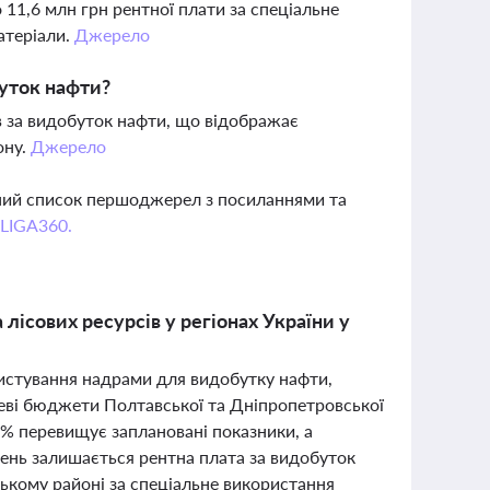
 11,6 млн грн рентної плати за спеціальне
атеріали.
Джерело
буток нафти?
в за видобуток нафти, що відображає
ону.
Джерело
вний список першоджерел з посиланнями та
 LIGA360.
 лісових ресурсів у регіонах України у
ристування надрами для видобутку нафти,
цеві бюджети Полтавської та Дніпропетровської
% перевищує заплановані показники, а
нь залишається рентна плата за видобуток
нському районі за спеціальне використання