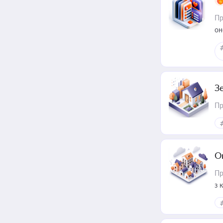
Пр
он
З
Пр
О
Пр
з 
ме
пр