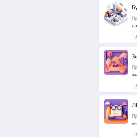
Б
Пр
до
З
Пр
ва
ре
Лі
Пр
не