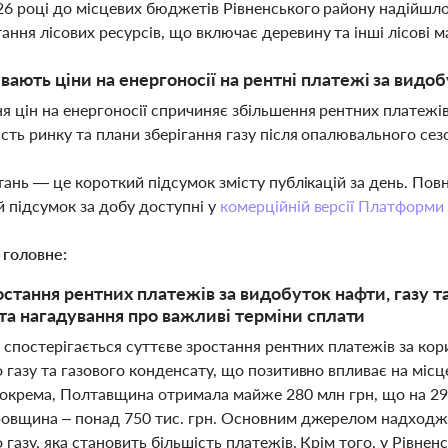
026 році до місцевих бюджетів Рівненського району надійшло
ання лісових ресурсів, що включає деревину та інші лісові м
вають ціни на енергоносії на рентні платежі за видо
я цін на енергоносії спричиняє збільшення рентних платежі
ість ринку та плани зберігання газу після опалювального сез
тань — це короткий підсумок змісту публікацій за день. По
 підсумок за добу доступні у
комерційній версії Платформи
 головне:
остання рентних платежів за видобуток нафти, газу та
 та нагадування про важливі терміни сплати
і спостерігається суттєве зростання рентних платежів за ко
 газу та газового конденсату, що позитивно впливає на міс
Зокрема, Полтавщина отримала майже 280 млн грн, що на 29
овщина – понад 750 тис. грн. Основним джерелом надходже
газу, яка становить більшість платежів. Крім того, у Рівне