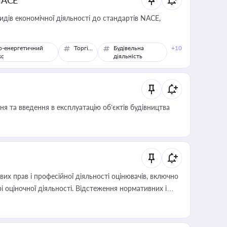
NACE
идів економічної діяльності до стандартів NACE,
о-енергетичний
Торгівля
Будівельна
+10
кс
діяльність
я та введення в експлуатацію об’єктів будівництва
х прав і професійної діяльності оцінювачів, включно
і оціночної діяльності. Відстеження нормативних і
иста або бухгалтера під час оподаткування,
 статусу суб'єктів оціночної діяльності