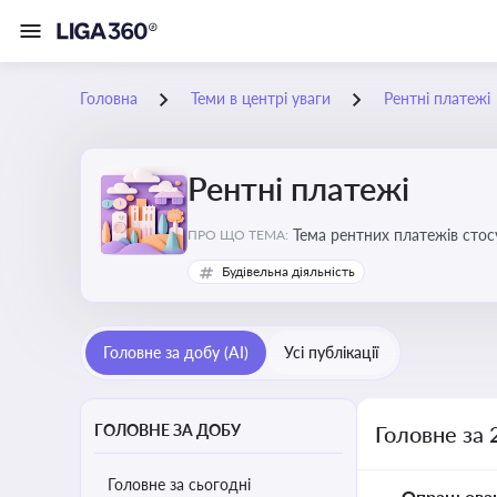
Головна
Теми в центрі уваги
Рентні платежі
Рентні платежі
Тема рентних платежів стос
ПРО ЩО ТЕМА:
водою, лісами
Будівельна діяльність
Головне за добу (AI)
Усі публікації
ГОЛОВНЕ ЗА ДОБУ
Головне за 
Головне за сьогодні
Опрацьова