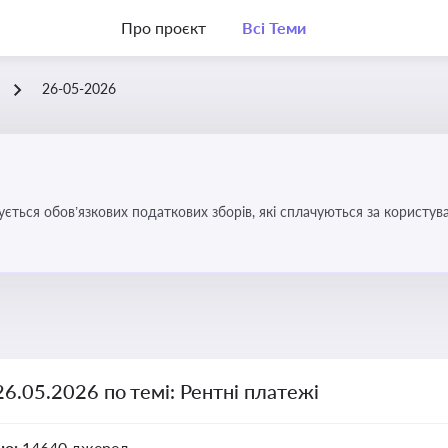
Про проєкт
Всі Теми
26-05-2026
ується обов’язкових податкових зборів, які сплачуються за корис
26.05.2026 по темі: Рентні платежі
но:
14640 джерел