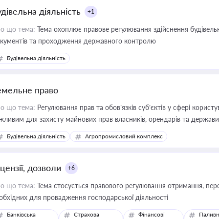
удівельна діяльність
+1
о що тема:
Тема охоплює правове регулювання здійснення будівельн
кументів та проходження державного контролю
Будівельна діяльність
емельне право
о що тема:
Регулювання прав та обов’язків суб’єктів у сфері корист
жливим для захисту майнових прав власників, орендарів та держави
сурсами
Будівельна діяльність
Агропромисловий комплекс
цензії, дозволи
+6
о що тема:
Тема стосується правового регулювання отримання, пере
обхідних для провадження господарської діяльності
Банківська
Страхова
Фінансові
Паливн