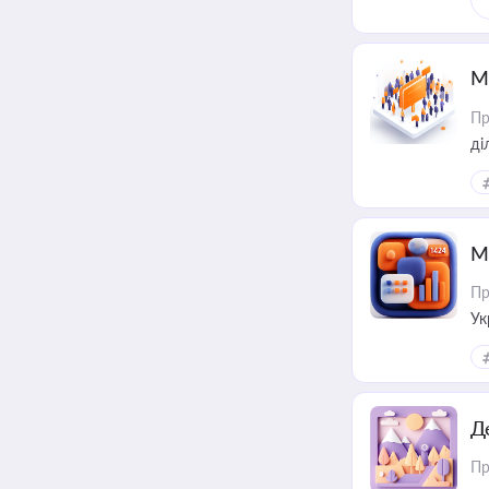
М
Пр
М
Пр
Ук
ін
Д
Пр