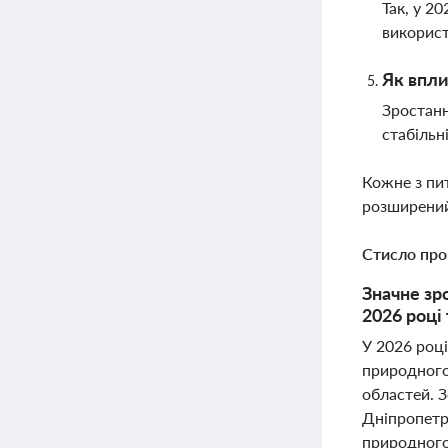
Так, у 2
використ
Як впли
Зростанн
стабільн
Кожне з пи
розширений
Стисло про
Значне зр
2026 році
У 2026 роц
природного
областей. 
Дніпропетр
природного 