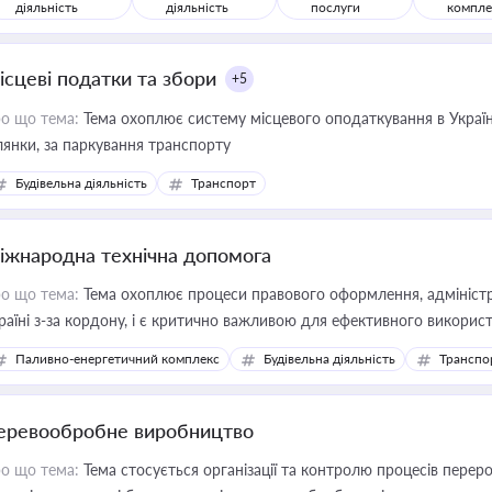
діяльність
діяльність
послуги
компле
ісцеві податки та збори
+5
о що тема:
Тема охоплює систему місцевого оподаткування в Україні
ділянки, за паркування транспорту
Будівельна діяльність
Транспорт
іжнародна технічна допомога
о що тема:
Тема охоплює процеси правового оформлення, адміністр
раїні з-за кордону, і є критично важливою для ефективного використ
фраструктурних проєктів
Паливно-енергетичний комплекс
Будівельна діяльність
Транспо
еревообробне виробництво
о що тема:
Тема стосується організації та контролю процесів перер