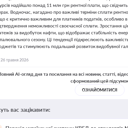
сурсів надійшло понад 11 млн грн рентної плати, що свідчит
ерах. Водночас, нагадано про важливі терміни сплати рентно
що є критично важливим для платників податків, особливо в
ідтвердження неможливості своєчасної сплати. Зростання ці
тежів за видобуток нафти, що відображає стабільність енер
опалювального сезону. Ці тенденції підкреслюють важливіст
юджетів та стимулюють подальший розвиток видобувної галуз
,
26 травня 2026
Повний AI-огляд дня та посилання на всі новини, статті, віде
сформований цей підсумо
ОЗНАЙОМИТИСЯ
уть вас зацікавити: