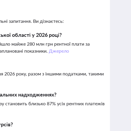
ьні запитання. Ви дізнаєтесь:
кої області у 2026 році?
йшло майже 280 млн грн рентної плати за
заплановані показники.
Джерело
вня 2026 року, разом з іншими податками, такими
агальних надходженнях?
зу становить близько 87% усіх рентних платежів
урсів?