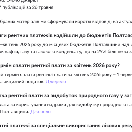
7 публікацій за 26 травня
ібраних матеріалів ми сформували короткі відповіді на актуал
яги рентних платежів надійшли до бюджетів Полтавсь
ь–квітень 2026 року до місцевих бюджетів Полтавщини наді
к нафти, газу та газового конденсату, що на 29% більше за 
рмін сплати рентної плати за квітень 2026 року?
й термін сплати рентної плати за квітень 2026 року – 1 чер
а акцизний податок.
Джерело
тка рентної плати за видобуток природного газу у з
лата за користування надрами для видобутку природного га
і Полтавщини.
Джерело
нтні платежі за спеціальне використання лісових рес