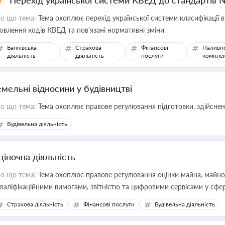
Перехід української системи КВЕД до стандартів 
о що тема:
Тема охоплює перехід української системи класифікації в
овлення кодів КВЕД та пов'язані нормативні зміни
Банківська
Страхова
Фінансові
Паливн
діяльність
діяльність
послуги
компле
емельні відносини у будівництві
о що тема:
Тема охоплює правове регулювання підготовки, здійсненн
Будівельна діяльність
ціночна діяльність
о що тема:
Тема охоплює правове регулювання оцінки майна, майнови
кваліфікаційними вимогами, звітністю та цифровими сервісами у сфер
дійних змін у цій сфері корисне для власника бізнесу, керівника, юр
Страхова діяльність
Фінансові послуги
Будівельна діяльність
иватизації, оренди державного майна, корпоративних угод і перевірки