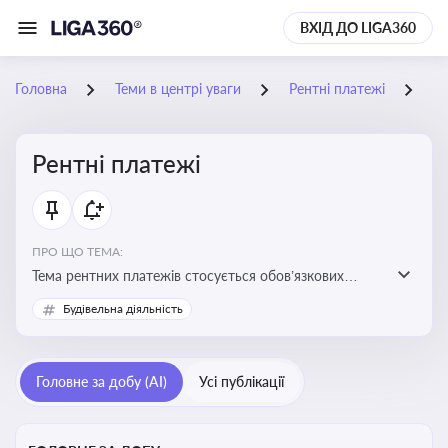
ВХІД ДО LIGA360
Головна
Теми в центрі уваги
Рентні платежі
25
Рентні платежі
ПРО ЩО ТЕМА:
Тема рентних платежів стосується обов’язкових
податкових зборів, які сплачуються за користування
Будівельна діяльність
природними ресурсами — надрами, водою, лісами
Головне за добу (AI)
Усі публікації