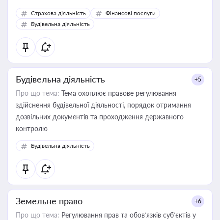
корисне для власника бізнесу, керівника, юриста або
Страхова діяльність
Фінансові послуги
бухгалтера під час оподаткування, приватизації, оренди
Будівельна діяльність
державного майна, корпоративних угод і перевірки
статусу суб'єктів оціночної діяльності
Будівельна діяльність
+5
Про що тема:
Тема охоплює правове регулювання
здійснення будівельної діяльності, порядок отримання
дозвільних документів та проходження державного
контролю
Будівельна діяльність
Земельне право
+6
Про що тема:
Регулювання прав та обов’язків суб’єктів у