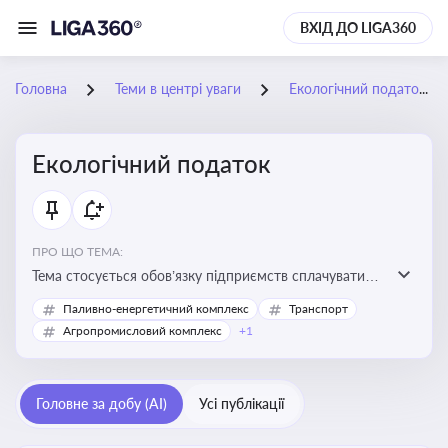
ВХІД ДО LIGA360
Головна
Теми в центрі уваги
Екологічний податок
Екологічний податок
ПРО ЩО ТЕМА:
Тема стосується обов’язку підприємств сплачувати
екологічний податок за забруднення довкілля. Вона
Паливно-енергетичний комплекс
Транспорт
важлива для екологічного контролю бізнесу,
Агропромисловий комплекс
+1
формування фінансової звітності та дотримання
природоохоронного законодавства
Головне за добу (AI)
Усі публікації